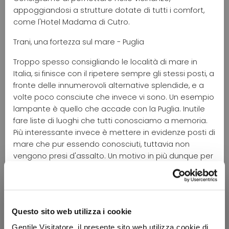
appoggiandosi a strutture dotate di tutti i comfort,
come l'Hotel Madama di Cutro.
Trani, una fortezza sul mare - Puglia
Troppo spesso consigliando le località di mare in
Italia, si finisce con il ripetere sempre gli stessi posti, a
fronte delle innumerovoli alternative splendide, e a
volte poco consciute che invece vi sono. Un esempio
lampante è quello che accade con la Puglia. Inutile
fare liste di luoghi che tutti conosciamo a memoria.
Più interessante invece è mettere in evidenze posti di
mare che pur essendo conosciuti, tuttavia non
vengono presi d'assalto. Un motivo in più dunque per
scoprirli. E' questo il caso del piccolo incanto di Trani.
Oltre ad essere caratterizzato da un mare
assolutamente godibile e tutto da vivere, quello che
più colpirà i vostri occhi saranno due grandi
Questo sito web utilizza i cookie
monumenti affacciati direttamente sul mare. Da una
parte la magnifica Cattedrale di San Nicola Pellegrino,
Gentile Visitatore, il presente sito web utilizza cookie di