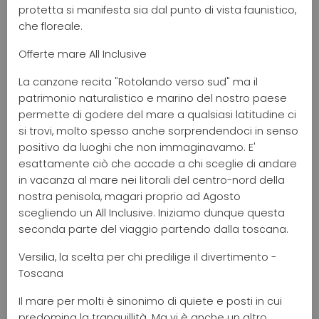
protetta si manifesta sia dal punto di vista faunistico,
che floreale.
Offerte mare All Inclusive
La canzone recita "Rotolando verso sud" ma il
patrimonio naturalistico e marino del nostro paese
permette di godere del mare a qualsiasi latitudine ci
si trovi, molto spesso anche sorprendendoci in senso
positivo da luoghi che non immaginavamo. E'
esattamente ciò che accade a chi sceglie di andare
in vacanza al mare nei litorali del centro-nord della
nostra penisola, magari proprio ad Agosto
scegliendo un All Inclusive. Iniziamo dunque questa
seconda parte del viaggio partendo dalla toscana.
Versilia, la scelta per chi predilige il divertimento -
Toscana
Il mare per molti è sinonimo di quiete e posti in cui
predomina la tranquillità. Ma vi è anche un altro