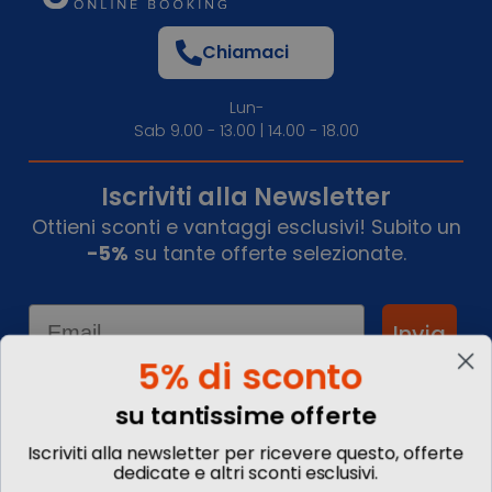
Chiamaci
Lun-
Sab 9.00 - 13.00 | 14.00 - 18.00
Iscriviti alla Newsletter
Ottieni sconti e vantaggi esclusivi! Subito un
-5%
su tante offerte selezionate.
Email
Invia
5% di sconto
su tantissime offerte
Informazioni
Iscriviti alla newsletter per ricevere questo, offerte
dedicate e altri sconti esclusivi.