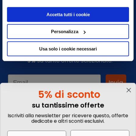
Chiamaci
Accetta tutti i cookie
Lun-
Sab 9.00 - 13.00 | 14.00 - 18.00
Personalizza
Iscriviti alla Newsletter
Usa solo i cookie necessari
Ottieni sconti e vantaggi esclusivi! Subito un
-5%
su tante offerte selezionate.
Email
Invia
5% di sconto
su tantissime offerte
Informazioni
Iscriviti alla newsletter per ricevere questo, offerte
dedicate e altri sconti esclusivi.
Chi siamo
Blog
Email
Name
Contattaci
Commenta il tuo viaggio