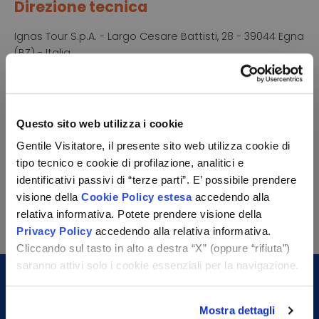
Direzione tecnica
Ignas Tour S.p.A. - Largo Cesare Battisti, 28 - 39044 Egna
(BZ) - Italia
P.IVA: 01652670215. Capitale sociale 120.000,00€
interamente versato,
Camera di Commercio Industria Artigianato e
Agricoltura di Bolzano, BZ-154275
Questo sito web utilizza i cookie
pec:
ignastoursrl@mail-certificata.org
Gentile Visitatore, il presente sito web utilizza cookie di
Ignas Tour S.p.A. è responsabile per i contenuti delle
tipo tecnico e cookie di profilazione, analitici e
inserzioni, per l’organizzazione,
identificativi passivi di “terze parti”. E’ possibile prendere
coordinamento di viaggio e per la gestione di
visione della
Cookie Policy estesa
accedendo alla
eventuali reclami.
relativa informativa. Potete prendere visione della
Privacy Policy
accedendo alla relativa informativa.
Cliccando sul tasto in alto a destra “X” (oppure “rifiuta”)
saranno attivi solo i cookie essenziali per la navigazione.
Mostra dettagli