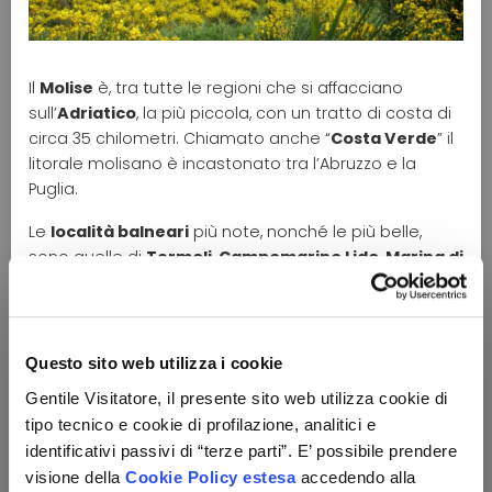
Il
Molise
è, tra tutte le regioni che si affacciano
sull’
Adriatico
, la più piccola, con un tratto di costa di
circa 35 chilometri. Chiamato anche “
Costa Verde
” il
litorale molisano è incastonato tra l’Abruzzo e la
Puglia.
Le
località balneari
più note, nonché le più belle,
sono quelle di
Termoli
,
Campomarino Lido
,
Marina di
Montenero
e
Petacciato Marina
.
Termoli
è probabilmente quella più amata dai turisti,
grazie alle spiagge di sabbia o ciottoli, ideali per le
Questo sito web utilizza i cookie
famiglie con bambini
per il lento digradare dei
Gentile Visitatore, il presente sito web utilizza cookie di
fondali. È anche importante porto commerciale e
tipo tecnico e cookie di profilazione, analitici e
turistico da cui partono i
traghetti
per la
Croazia
e le
Isole Tremiti
raggiungibili in circa 1 ora e mezza di
identificativi passivi di “terze parti”. E’ possibile prendere
navigazione.
visione della
Cookie Policy estesa
accedendo alla