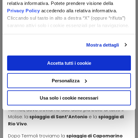
relativa informativa. Potete prendere visione della
Partendo da nord la prima spiaggia che incontriamo
Privacy Policy
accedendo alla relativa informativa.
è
Marina di Montenero
, che presenta una costa
Cliccando sul tasto in alto a destra “X” (oppure “rifiuta”)
frastagliata con acque limpide e pulite. Solitamente
saranno attivi solo i cookie essenziali per la navigazione.
poco affollata è ideale per chi è alla ricerca di una
vacanza tranquilla in totale relax.
Mostra dettagli
Proseguendo verso sud si giunge a
Petacciato
Marina
, dalla spiaggia di sabbia chiara e finissima
che si estende per diversi chilometri in una natura
Accetta tutti i cookie
incontaminata. Circondata da una pineta che offre
riparo dal caldo sole estivo e caratterizzata da
Personalizza
fondali bassi e soffici, è un’ottima destinazione per chi
ha bambini.
Usa solo i cookie necessari
Diverse altre spiagge si susseguono poi fino a
Termoli, dove troviamo due delle più belle di tutto il
Molise: la
spiaggia di Sant’Antonio
e la
spiaggia di
Rio Vivo
.
Dopo Termoli troviamo la
spiaggia di Capomarino