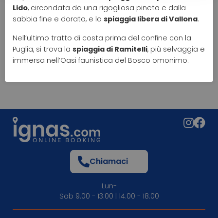
Lido
, circondata da una rigogliosa pineta e dalla
sabbia fine e dorata, e la
spiaggia libera di Vallona
.
Nell’ultimo tratto di costa prima del confine con la
Puglia, si trova la
spiaggia di Ramitelli
, più selvaggia e
immersa nell’Oasi faunistica del Bosco omonimo.
Chiamaci
Lun-
Sab 9.00 - 13.00 | 14.00 - 18.00