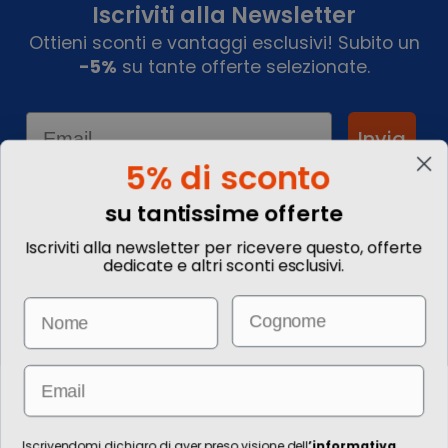
Iscriviti alla Newsletter
Ottieni sconti e vantaggi esclusivi! Subito un
-5%
su tante offerte selezionate.
Email
Invia
5% di sconto
su tantissime offerte
Informazioni
Iscriviti alla newsletter per ricevere questo, offerte
dedicate e altri sconti esclusivi.
Chi siamo
Blog
Email
Name
Contattaci
Commenta il tuo viaggio
Come prenotare
Informazioni Legali
Email
Le immagini hanno valore puramente illustrativo. I prezzi e le
informazioni possono essere soggetti a modifiche.
Per l’erogazione dei servizi di viaggio è responsabile/direzione tecnica
Iscrivendomi dichiaro di aver preso visione dell
’
informativa
.