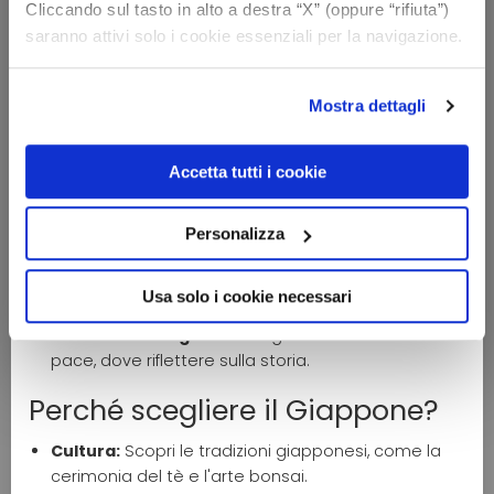
Cliccando sul tasto in alto a destra “X” (oppure “rifiuta”)
millenaria, cultura affascinante, tecnologia
saranno attivi solo i cookie essenziali per la navigazione.
all'avanguardia e natura incontaminata rende
questo paese un vero e proprio paradiso per chi
cerca un'esperienza autentica.
Mostra dettagli
Cosa scoprire in Giappone:
Accetta tutti i cookie
Tokyo:
La metropoli frenetica, con i suoi grattacieli,
i quartieri animati e i templi antichi.
Kyoto:
L'antica capitale imperiale, con i suoi templi
Personalizza
buddhisti, i giardini zen e le geishe.
Osaka:
La città del cibo, con i suoi mercati vivaci e
Usa solo i cookie necessari
la sua atmosfera vivace.
Hiroshima e Nagasaki:
Luoghi di memoria e di
pace, dove riflettere sulla storia.
Perché scegliere il Giappone?
Cultura:
Scopri le tradizioni giapponesi, come la
cerimonia del tè e l'arte bonsai.