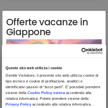
Offerte vacanze in
Giappone
Questo sito web utilizza i cookie
Gentile Visitatore, il presente sito web utilizza cookie di
Giappone: Un viaggio tra
tipo tecnico e cookie di profilazione, analitici e
identificativi passivi di “terze parti”. E’ possibile prendere
tradizione e futuro
visione della
Cookie Policy estesa
accedendo alla
relativa informativa. Potete prendere visione della
Il Giappone è una destinazione che affascina milioni
Privacy Policy
accedendo alla relativa informativa.
di viaggiatori ogni anno. Un mix unico di storia