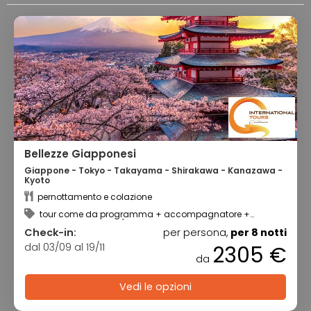
Bellezze Giapponesi
Giappone - Tokyo - Takayama - Shirakawa - Kanazawa -
Kyoto
pernottamento e colazione
tour come da programma + accompagnatore +
assicurazione medico/bagaglio
Check-in:
per persona,
per 8 notti
dal 03/09 al 19/11
2305 €
da
Vedi le opzioni