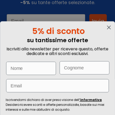
-5%
su tante offerte selezionate.
Email
Invia
5% di sconto
su tantissime offerte
Informazioni
Iscriviti alla newsletter per ricevere questo, offerte
dedicate e altri sconti esclusivi.
Chi siamo
Blog
Email
Name
Contattaci
Commenta il tuo viaggio
Come prenotare
Informazioni Legali
Email
Le immagini hanno valore puramente illustrativo. I prezzi e le
informazioni possono essere soggetti a modifiche.
Per l’erogazione dei servizi di viaggio è responsabile/direzione tecnica
Iscrivendomi dichiaro di aver preso visione dell
’
informativa
.
Ignas Tour S.p.A., Largo Cesare Battisti, 28 - 39044 Egna (BZ) - Italia,
Desidero ricevere sconti e offerte personalizzate, basate sui miei
P.IVA: 01652670215. È venditore Ignas Tour S.p.A., Largo Cesare Battisti, 28 -
interessi e sulle mie abitudini di acquisto.
39044 Egna (BZ) - Italia, P.IVA: 01652670215. Capitale sociale