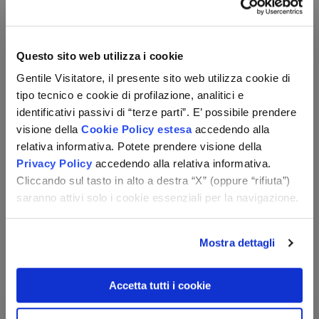
Questo sito web utilizza i cookie
Gentile Visitatore, il presente sito web utilizza cookie di
tipo tecnico e cookie di profilazione, analitici e
identificativi passivi di “terze parti”. E’ possibile prendere
Hotel Adua & Regina di Saba Wellness &
visione della
Cookie Policy estesa
accedendo alla
Beauty
relativa informativa. Potete prendere visione della
Toscana - Montecatini Terme (PT)
Privacy Policy
accedendo alla relativa informativa.
mezza pensione
Cliccando sul tasto in alto a destra “X” (oppure “rifiuta”)
Utilizzo del centro benessere
saranno attivi solo i cookie essenziali per la navigazione.
Check-in:
per persona,
per 2 notti
dal 29/08 al 25/11
149 €
da
Mostra dettagli
Vedi le opzioni
Accetta tutti i cookie