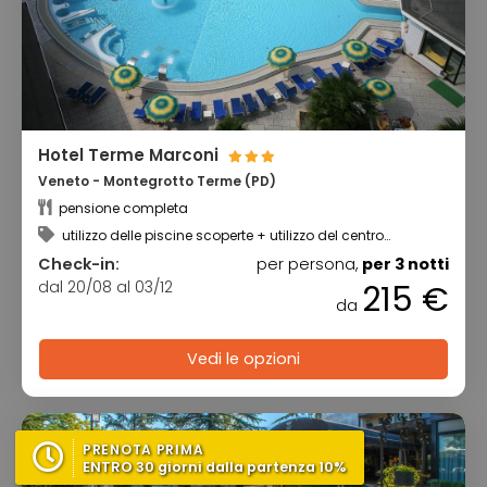
Hotel Terme Marconi
Veneto - Montegrotto Terme (PD)
pensione completa
utilizzo delle piscine scoperte + utilizzo del centro
benessere
Check-in:
per persona,
per 3 notti
dal 20/08 al 03/12
215 €
da
Vedi le opzioni
PRENOTA PRIMA
ENTRO 30 giorni dalla partenza 10%