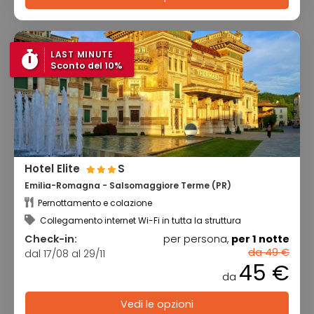
LAST MINUTE
Sconto del 10%
Hotel Elite
S
Emilia-Romagna - Salsomaggiore Terme (PR)
Pernottamento e colazione
Collegamento internet Wi-Fi in tutta la struttura
Check-in:
per persona,
per 1 notte
da 49 €
dal 17/08 al 29/11
45 €
da
Vedi le opzioni