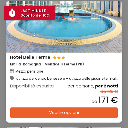
LAST MINUTE
Sconto del 10%
Hotel Delle Terme
Emilia-Romagna - Monticelli Terme (PR)
Mezza pensione
utilizzo del centro benessere + utilizzo delle piscine termali
coperte
Disponibilità esaurita
per persona,
per 2 notti
da 189 €
171 €
da
Vedi le opzioni