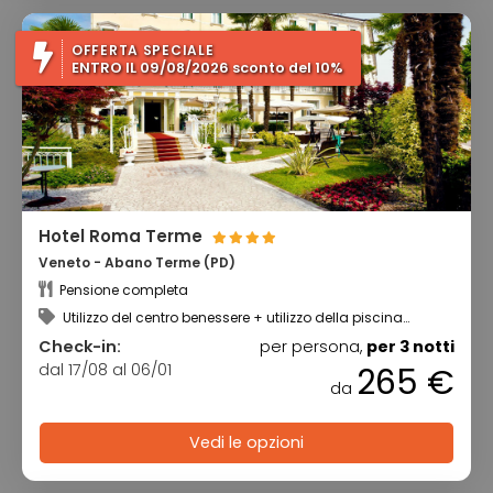
OFFERTA SPECIALE
ENTRO IL 09/08/2026 sconto del 10%
Hotel Roma Terme
Veneto - Abano Terme (PD)
Pensione completa
Utilizzo del centro benessere + utilizzo della piscina
scoperta termale
Check-in:
per persona,
per 3 notti
dal 17/08 al 06/01
265 €
da
Vedi le opzioni