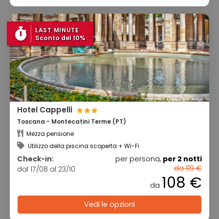
LAST MINUTE
Sconto del 10%
Hotel Cappelli
Toscana - Montecatini Terme (PT)
Mezza pensione
Utilizzo della piscina scoperta + Wi-Fi
Check-in:
per persona,
per 2 notti
da 119 €
dal 17/08 al 23/10
108 €
da
Vedi le opzioni