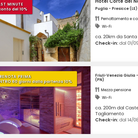
Hotel Corte dei 
AST MINUTE
Puglia - Presicce (LE)
conto del 10%
Pernottamento e co
Wi-Fi
ca. 20km da Santa 
Check-in:
dal 01/0
Hotel Patriarca
Friuli-Venezia Giulia
RENOTA PRIMA
(PN)
NTRO 60 giorni dalla partenza 10%
Mezza pensione
Wi-Fi
ca. 200m dal Castel
Tagliamento
Check-in:
dal 14/08