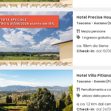
Hotel Precise Ho
FERTA SPECIALE
Toscana - Asciano (S
TRO IL 31/08/2026 sconto del 15%
Mezza pensione
1 ingresso gratuito
benessere + utilizzo de
ca. 16km da Siena
Check-in:
dal 19/08
Hotel Villa Pitian
Toscana - Donnini (FI
Pernottamento e col
utilizzo della pisci
a ca. 1.2 Km dal cen
Check-in:
dal 24/0