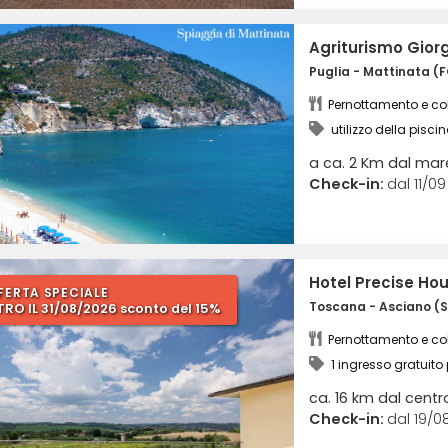
Agriturismo Gior
Puglia - Mattinata (
Pernottamento e co
utilizzo della pisci
a ca. 2 Km dal mar
Check-in:
dal 11/09
Hotel Precise Ho
FERTA SPECIALE
Toscana - Asciano (S
TRO IL 31/08/2026 sconto del 15%
Pernottamento e co
1 ingresso gratuito
benessere + utilizzo de
ca. 16 km dal centr
Check-in:
dal 19/08