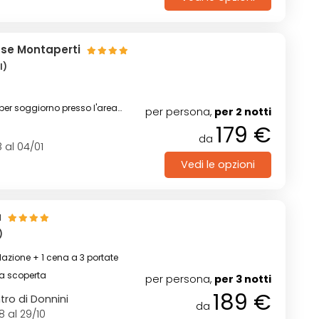
use Montaperti
I)
 per soggiorno presso l'area
per persona,
per 2 notti
lla piscina riscaldata
179 €
da
 al 04/01
Vedi le opzioni
a
)
azione + 1 cena a 3 portate
na scoperta
per persona,
per 3 notti
189 €
tro di Donnini
da
8 al 29/10