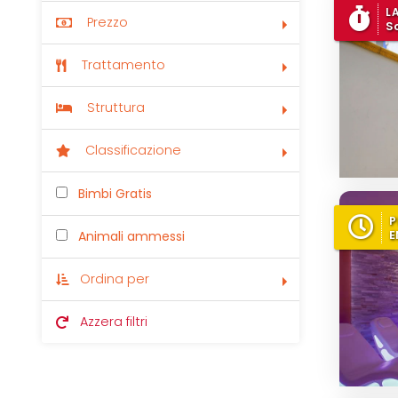
L
Prezzo
S
Trattamento
Struttura
Classificazione
Bimbi Gratis
P
E
Animali ammessi
Ordina per
Azzera filtri