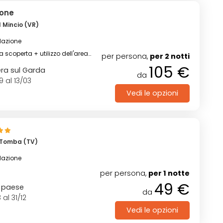
ione
 Mincio (VR)
lazione
a scoperta + utilizzo dell'area
per persona,
per 2 notti
105 €
ra sul Garda
da
9 al 13/03
Vedi le opzioni
 Tomba (TV)
lazione
per persona,
per 1 notte
49 €
o paese
da
 al 31/12
Vedi le opzioni