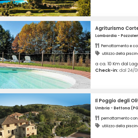
Agriturismo Cort
Lombardia - Pozzole
Pernottamento e co
utilizzo della pisci
a ca. 10 Km dal La
Check-in:
dal 24/08
Il Poggio degli Ol
Umbria - Bettona (P
utilizzo della pisci