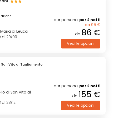
Nonni
lazione
per persona,
per 2 notti
da 95 €
86 €
Maria di Leuca
da
9 al 29/09
Vedi le opzioni
 - San Vito al Tagliamento
per persona,
per 2 notti
155 €
lo di San Vito al
da
 al 28/12
Vedi le opzioni