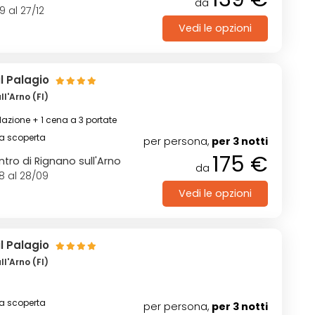
da
9 al 27/12
Vedi le opzioni
 il Palagio
l'Arno (FI)
azione + 1 cena a 3 portate
na scoperta
per persona,
per 3 notti
175 €
ntro di Rignano sull'Arno
da
8 al 28/09
Vedi le opzioni
 il Palagio
l'Arno (FI)
na scoperta
per persona,
per 3 notti