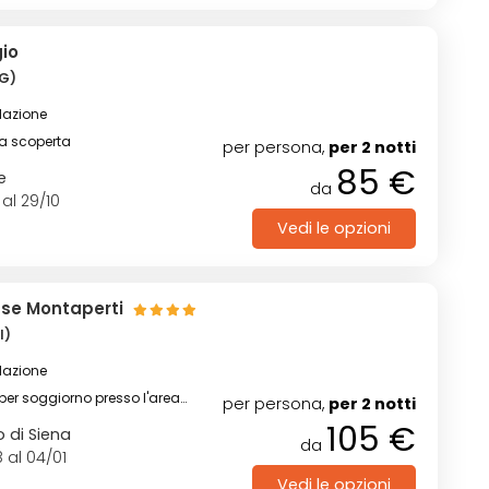
gio
FG)
lazione
na scoperta
per persona,
per 2 notti
85 €
e
da
 al 29/10
Vedi le opzioni
use Montaperti
I)
lazione
 per soggiorno presso l'area
per persona,
per 2 notti
lla piscina riscaldata
105 €
o di Siena
da
 al 04/01
Vedi le opzioni