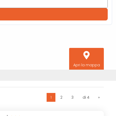
Apri la mappa
1
2
3
di 4
»