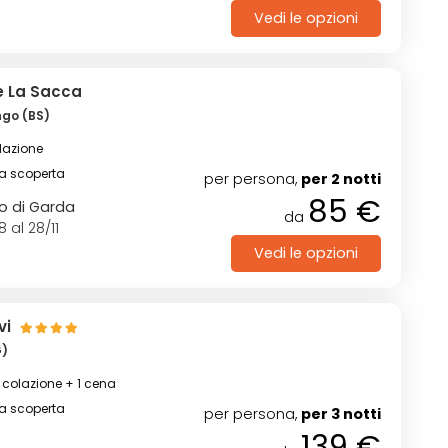
Vedi le opzioni
e La Sacca
ngo (BS)
lazione
na scoperta
per persona,
per 2 notti
85 €
go di Garda
da
 al 28/11
Vedi le opzioni
ivi
G)
pernottamento con colazione + 1 cena
na scoperta
per persona,
per 3 notti
139 €