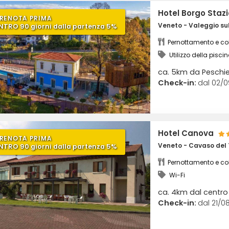
Hotel Borgo Staz
RENOTA PRIMA
Veneto - Valeggio sul
NTRO 90 giorni dalla partenza 5%
Pernottamento e co
Utilizzo della piscin
benessere
ca. 5km da Peschie
Check-in:
dal 02/0
Hotel Canova
RENOTA PRIMA
Veneto - Cavaso del
NTRO 90 giorni dalla partenza 5%
Pernottamento e co
Wi-Fi
ca. 4km dal centr
Check-in:
dal 21/08