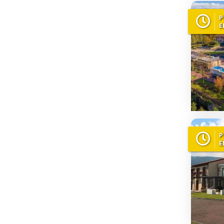
P
E
P
E