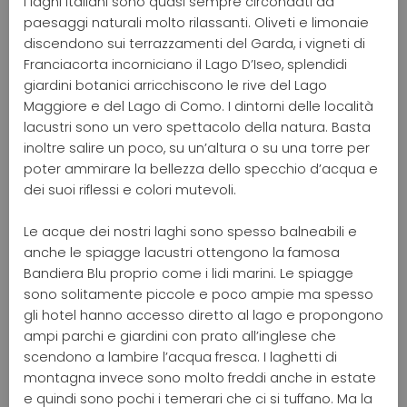
I laghi italiani sono quasi sempre circondati da
paesaggi naturali molto rilassanti. Oliveti e limonaie
discendono sui terrazzamenti del Garda, i vigneti di
Franciacorta incorniciano il Lago D’Iseo, splendidi
giardini botanici arricchiscono le rive del Lago
Maggiore e del Lago di Como. I dintorni delle località
lacustri sono un vero spettacolo della natura. Basta
inoltre salire un poco, su un’altura o su una torre per
poter ammirare la bellezza dello specchio d’acqua e
dei suoi riflessi e colori mutevoli.
Le acque dei nostri laghi sono spesso balneabili e
anche le spiagge lacustri ottengono la famosa
Bandiera Blu proprio come i lidi marini. Le spiagge
sono solitamente piccole e poco ampie ma spesso
gli hotel hanno accesso diretto al lago e propongono
ampi parchi e giardini con prato all’inglese che
scendono a lambire l’acqua fresca. I laghetti di
montagna invece sono molto freddi anche in estate
e quindi sono pochi i temerari che ci si tuffano. Ma la