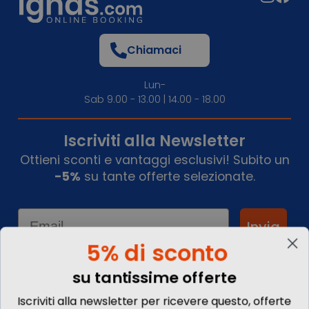
Chiamaci
Lun-
Sab 9.00 - 13.00 | 14.00 - 18.00
Iscriviti alla Newsletter
Ottieni sconti e vantaggi esclusivi! Subito un
-5%
su tante offerte selezionate.
Email
Invia
5% di sconto
su tantissime offerte
Informazioni
Iscriviti alla newsletter per ricevere questo, offerte