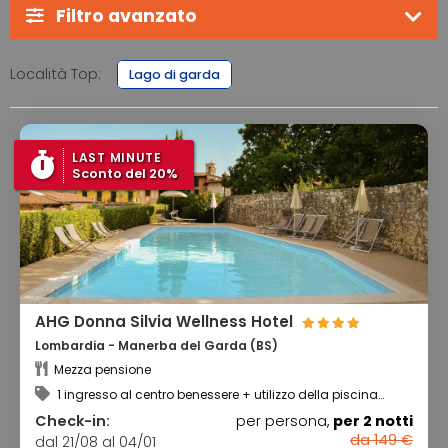
Filtro avanzato
Località Top:
Lago di garda
LAST MINUTE
Sconto del 20%
AHG Donna Silvia Wellness Hotel
Lombardia - Manerba del Garda (BS)
Mezza pensione
1 ingresso al centro benessere + utilizzo della piscina
scoperta
Check-in:
per persona,
per 2 notti
da 149 €
dal 21/08 al 04/01