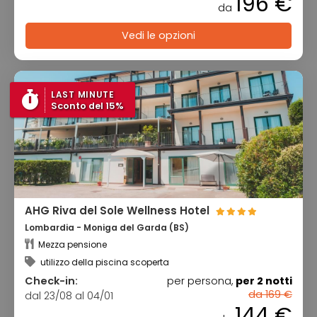
196 €
da
Vedi le opzioni
LAST MINUTE
Sconto del 15%
AHG Riva del Sole Wellness Hotel
Lombardia - Moniga del Garda (BS)
Mezza pensione
utilizzo della piscina scoperta
Check-in:
per persona,
per 2 notti
da 169 €
dal 23/08 al 04/01
144 €