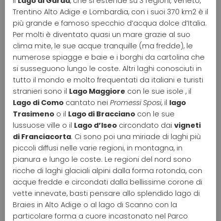
Il
Lago di Garda
, che si estende su 3 regioni, Veneto,
Trentino Alto Adige e Lombardia, con i suoi 370 km2 è il
più grande e famoso specchio d’acqua dolce d’Italia.
Per molti è diventato quasi un mare grazie al suo
clima mite, le sue acque tranquille (ma fredde), le
numerose spiagge e baie e i borghi da cartolina che
si susseguono lungo le coste. Altri laghi conosciuti in
tutto il mondo e molto frequentati da italiani e turisti
stranieri sono il
Lago Maggiore
con le sue isole , il
Lago di Como
cantato nei
Promessi Sposi
, il
lago
Trasimeno
o il
Lago di Bracciano
con le sue
lussuose ville o il
Lago d’Iseo
circondato dai
vigneti
di Franciacorta
. Ci sono poi una miriade di laghi più
piccoli diffusi nelle varie regioni, in montagna, in
pianura e lungo le coste. Le regioni del nord sono
ricche di laghi glaciali alpini dalla forma rotonda, con
acque fredde e circondati dalla bellissime corone di
vette innevate, basti pensare allo splendido lago di
Braies in Alto Adige o al lago di Scanno con la
particolare forma a cuore incastonato nel Parco