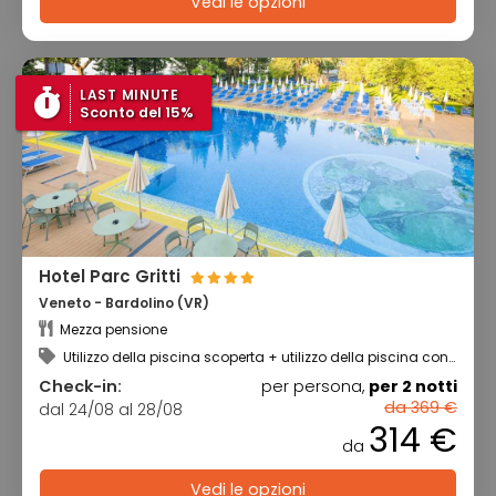
Vedi le opzioni
LAST MINUTE
Sconto del 15%
Hotel Parc Gritti
Veneto - Bardolino (VR)
Mezza pensione
Utilizzo della piscina scoperta + utilizzo della piscina con
idromassaggio
Check-in:
per persona,
per 2 notti
da 369 €
dal 24/08 al 28/08
314 €
da
Vedi le opzioni