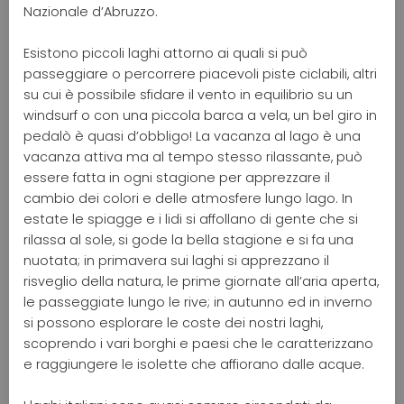
Nazionale d’Abruzzo.
Esistono piccoli laghi attorno ai quali si può
passeggiare o percorrere piacevoli piste ciclabili, altri
su cui è possibile sfidare il vento in equilibrio su un
windsurf o con una piccola barca a vela, un bel giro in
pedalò è quasi d’obbligo! La vacanza al lago è una
vacanza attiva ma al tempo stesso rilassante, può
essere fatta in ogni stagione per apprezzare il
cambio dei colori e delle atmosfere lungo lago. In
estate le spiagge e i lidi si affollano di gente che si
rilassa al sole, si gode la bella stagione e si fa una
nuotata; in primavera sui laghi si apprezzano il
risveglio della natura, le prime giornate all’aria aperta,
le passeggiate lungo le rive; in autunno ed in inverno
si possono esplorare le coste dei nostri laghi,
scoprendo i vari borghi e paesi che le caratterizzano
e raggiungere le isolette che affiorano dalle acque.