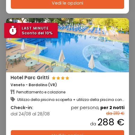
Vedi le opzioni
LAST MINUTE
Sconto del 10%
Hotel Parc Gritti
Veneto - Bardolino (VR)
Pernottamento e colazione
Utilizzo della piscina scoperta + utilizzo della piscina con
idromassaggio
Check-in:
per persona,
per 2 notti
da 319 €
dal 24/08 al 28/08
288 €
da