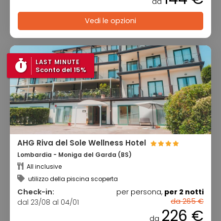
da
Vedi le opzioni
LAST MINUTE
Sconto del 15%
AHG Riva del Sole Wellness Hotel
Lombardia - Moniga del Garda (BS)
All inclusive
utilizzo della piscina scoperta
Check-in:
per persona,
per 2 notti
da 265 €
dal 23/08 al 04/01
226 €
da