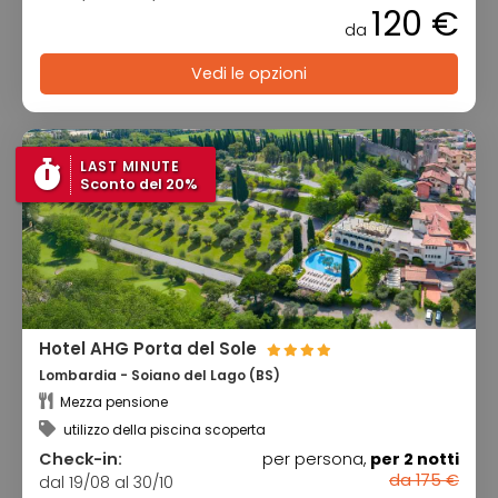
120 €
da
Vedi le opzioni
LAST MINUTE
Sconto del 20%
Hotel AHG Porta del Sole
Lombardia - Soiano del Lago (BS)
Mezza pensione
utilizzo della piscina scoperta
Check-in:
per persona,
per 2 notti
da 175 €
dal 19/08 al 30/10