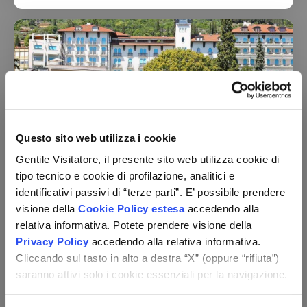
Questo sito web utilizza i cookie
Hotel Savoy Palace
Gentile Visitatore, il presente sito web utilizza cookie di
Lombardia - Gardone Riviera (BS)
tipo tecnico e cookie di profilazione, analitici e
Mezza pensione
identificativi passivi di “terze parti”. E’ possibile prendere
utilizzo del centro benessere + utilizzo della piscina
visione della
Cookie Policy estesa
accedendo alla
scoperta
relativa informativa. Potete prendere visione della
Check-in:
per persona,
per 2 notti
dal 24/08 al 15/10
269 €
Privacy Policy
accedendo alla relativa informativa.
da
Cliccando sul tasto in alto a destra “X” (oppure “rifiuta”)
saranno attivi solo i cookie essenziali per la navigazione.
Vedi le opzioni