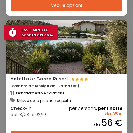
Vedi le opzioni
LAST MINUTE
Sconto del 35%
Hotel Lake Garda Resort
Lombardia - Moniga del Garda (BS)
Pernottamento e colazione
Utilizzo della piscina scoperta
Check-in:
per persona,
per 1 notte
da 85 €
dal 13/08 al 02/10
56 €
da