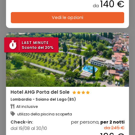
140 €
da
Vedi le opzioni
LAST MINUTE
Sconto del 20%
Hotel AHG Porta del Sole
Lombardia - Soiano del Lago (BS)
All inclusive
utilizzo della piscina scoperta
Check-in:
per persona,
per 2 notti
da 245 €
dal 19/08 al 30/10