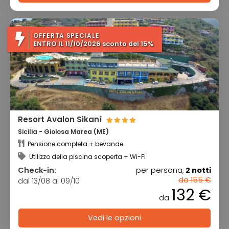
OFFERTA SPECIALE
ENTRO IL 11/10/2026 sconto del 15%
Resort Avalon Sikanì
Sicilia - Gioiosa Marea (ME)
Pensione completa + bevande
Utilizzo della piscina scoperta + Wi-Fi
Check-in:
per persona,
2 notti
da 155 €
dal 13/08 al 09/10
132 €
da
Vedi le opzioni