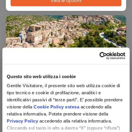
Vedi le opzioni
Hotel Artemisia Resort
Questo sito web utilizza i cookie
Sicilia - Ragusa (RG)
Gentile Visitatore, il presente sito web utilizza cookie di
Pernottamento e colazione
tipo tecnico e cookie di profilazione, analitici e
Utilizzo della piscina scoperta
identificativi passivi di “terze parti”. E’ possibile prendere
Check-in:
per persona,
2 notti
visione della
Cookie Policy estesa
accedendo alla
dal 18/08 al 28/12
85 €
relativa informativa. Potete prendere visione della
da
Privacy Policy
accedendo alla relativa informativa.
Cliccando sul tasto in alto a destra “X” (oppure “rifiuta”)
Vedi le opzioni