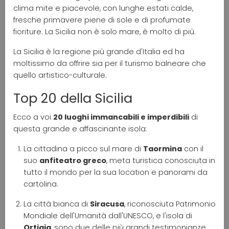
clima mite e piacevole, con lunghe estati calde,
fresche primavere piene di sole e di profumate
fioriture. La Sicilia non è solo mare, è molto di più.
La Sicilia è la regione più grande d'Italia ed ha
moltissimo da offrire sia per il turismo balneare che
quello artistico-culturale.
Top 20 della Sicilia
Ecco a voi
20 luoghi immancabili e imperdibili
di
questa grande e affascinante isola:
La cittadina a picco sul mare di
Taormina
con il
suo
anfiteatro greco
, meta turistica conosciuta in
tutto il mondo per la sua location e panorami da
cartolina.
La città bianca di
Siracusa
, riconosciuta Patrimonio
Mondiale dell'Umanità dall'UNESCO, e l'isola di
Ortigia
, sono due delle più grandi testimonianze