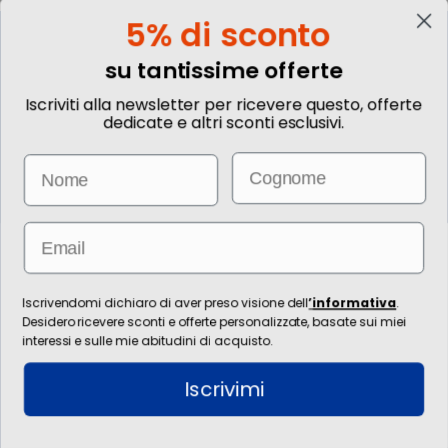
5% di sconto
su tantissime offerte
Iscriviti alla newsletter per ricevere questo, offerte
Chiamaci
dedicate e altri sconti esclusivi.
Email
Name
Lun-
Sab 9.00 - 13.00 | 14.00 - 18.00
Email
Iscriviti alla Newsletter
Ottieni sconti e vantaggi esclusivi! Subito un
-5%
su tante offerte selezionate.
Iscrivendomi dichiaro di aver preso visione dell
’
informativa
.
Desidero ricevere sconti e offerte personalizzate, basate sui miei
interessi e sulle mie abitudini di acquisto.
Email
Invia
Iscrivimi