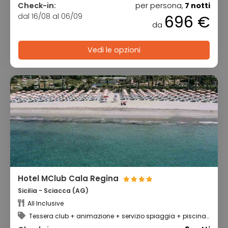
Check-in:
per persona,
7 notti
dal 16/08 al 06/09
696 €
da
Vedi le opzioni
Hotel MClub Cala Regina
Sicilia - Sciacca (AG)
All Inclusive
Tessera club + animazione + servizio spiaggia + piscina
scoperta