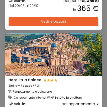
Check-in:
per persona,
3 notti
dal 20/08 al 29/10
365 €
da
Vedi le opzioni
Hotel Itria Palace
Sicilia - Ragusa (RG)
Pernottamento e colazione
Collegamento internet Wi-Fi in tutta la struttura
Check-in:
per appartamento,
2