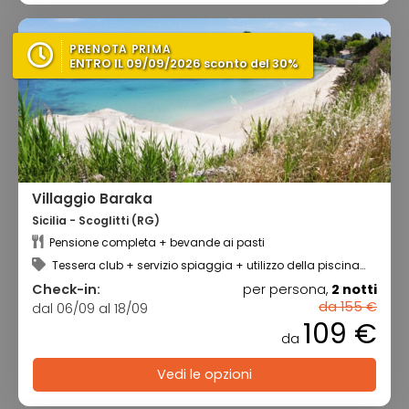
PRENOTA PRIMA
ENTRO IL 09/09/2026 sconto del 30%
Villaggio Baraka
Sicilia - Scoglitti (RG)
Pensione completa + bevande ai pasti
Tessera club + servizio spiaggia + utilizzo della piscina
scoperta
Check-in:
per persona,
2 notti
da 155 €
dal 06/09 al 18/09
109 €
da
Vedi le opzioni