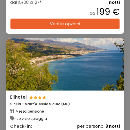
dal 15/08 al 27/11
notti
199 €
da
Vedi le opzioni
Elihotel
Sicilia - Sant'Alessio Siculo (ME)
Mezza pensione
servizio spiaggia
Check-in:
per persona,
3 notti