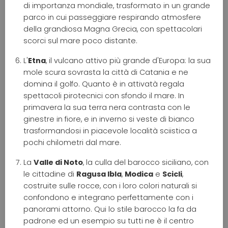
di importanza mondiale, trasformato in un grande
parco in cui passeggiare respirando atmosfere
della grandiosa Magna Grecia, con spettacolari
scorci sul mare poco distante.
L'
Etna
, il vulcano attivo più grande d'Europa: la sua
mole scura sovrasta la città di Catania e ne
domina il golfo. Quanto è in attivatà regala
spettacoli pirotecnici con sfondo il mare. In
primavera la sua terra nera contrasta con le
ginestre in fiore, e in inverno si veste di bianco
trasformandosi in piacevole località sciistica a
pochi chilometri dal mare.
La
Valle di Noto
, la culla del barocco siciliano, con
le cittadine di
Ragusa Ibla
,
Modica
e
Scicli
,
costruite sulle rocce, con i loro colori naturali si
confondono e integrano perfettamente con i
panorami attorno. Qui lo stile barocco la fa da
padrone ed un esempio su tutti ne è il centro