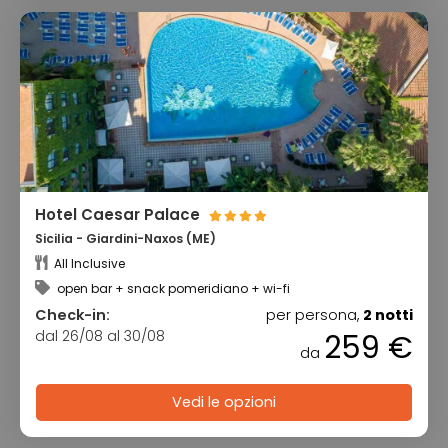
Hotel Caesar Palace
Sicilia - Giardini-Naxos (ME)
All Inclusive
open bar + snack pomeridiano + wi-fi
Check-in:
per persona,
2 notti
dal 26/08 al 30/08
259 €
da
Vedi le opzioni