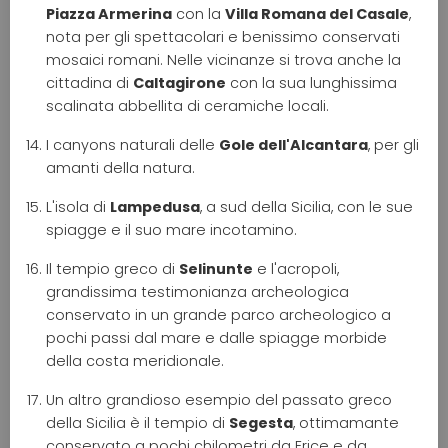
Piazza Armerina
con la
Villa Romana del Casale
,
nota per gli spettacolari e benissimo conservati
mosaici romani. Nelle vicinanze si trova anche la
cittadina di
Caltagirone
con la sua lunghissima
scalinata abbellita di ceramiche locali.
I canyons naturali delle
Gole dell'Alcantara
, per gli
amanti della natura.
L'isola di
Lampedusa
, a sud della Sicilia, con le sue
spiagge e il suo mare incotamino.
Il tempio greco di
Selinunte
e l'acropoli,
grandissima testimonianza archeologica
conservato in un grande parco archeologico a
pochi passi dal mare e dalle spiagge morbide
della costa meridionale.
Un altro grandioso esempio del passato greco
della Sicilia è il tempio di
Segesta
, ottimamante
conservato a pochi chilometri da Erice e da