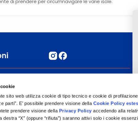
nte di prendere per circumnavigare le varie isole.
oni
Blog
 cookie
Commenta il tuo viaggio
nte sito web utilizza cookie di tipo tecnico e cookie di profilazione,
Informazioni Legali
erze parti”. E’ possibile prendere visione della
Cookie Policy este
Potete prendere visione della
Privacy Policy
accedendo alla relati
a destra “X” (oppure “rifiuta”) saranno attivi solo i cookie essenzi
o valore puramente illustrativo. I prezzi e le informazioni possono essere sogg
nas Tour S.p.A., Largo Cesare Battisti, 28 - 39044 Egna (BZ) - Italia, P.IVA: 016526