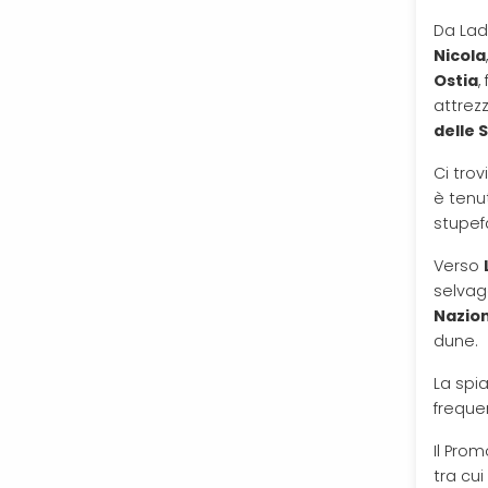
Da Lad
Nicola
Ostia
,
attrez
delle 
Ci tro
è tenu
stupef
Verso
selvag
Nazion
dune.
La spi
freque
Il Prom
tra cui