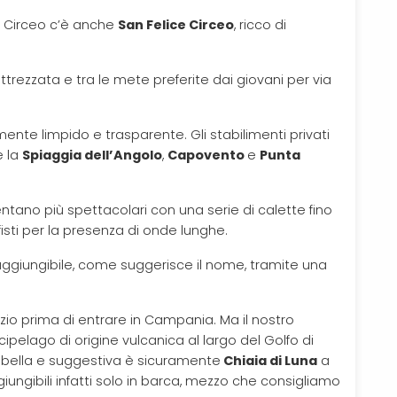
el Circeo c’è anche
San Felice Circeo
, ricco di
attrezzata e tra le mete preferite dai giovani per via
ente limpido e trasparente. Gli stabilimenti privati
e la
Spiaggia dell’Angolo
,
Capovento
e
Punta
tano più spettacolari con una serie di calette fino
isti per la presenza di onde lunghe.
aggiungibile, come suggerisce il nome, tramite una
Lazio prima di entrare in Campania. Ma il nostro
rcipelago di origine vulcanica al largo del Golfo di
ù bella e suggestiva è sicuramente
Chiaia di Luna
a
iungibili infatti solo in barca, mezzo che consigliamo