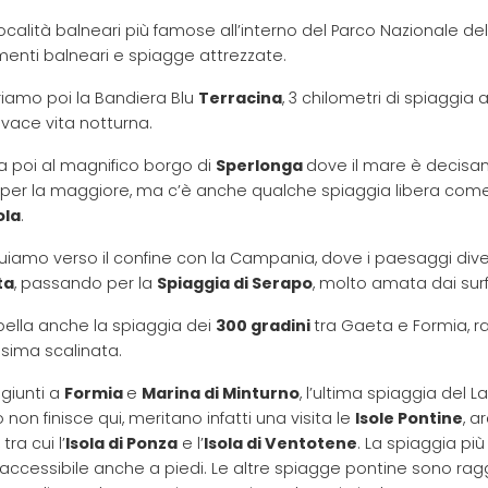
 località balneari più famose all’interno del Parco Nazionale d
imenti balneari e spiagge attrezzate.
riamo poi la Bandiera Blu
Terracina
, 3 chilometri di spiaggia 
ivace vita notturna.
va poi al magnifico borgo di
Sperlonga
dove il mare è decisam
per la maggiore, ma c’è anche qualche spiaggia libera com
ola
.
uiamo verso il confine con la Campania, dove i paesaggi diven
ta
, passando per la
Spiaggia di Serapo
, molto amata dai surf
bella anche la spiaggia dei
300 gradini
tra Gaeta e Formia, r
ssima scalinata.
giunti a
Formia
e
Marina di Minturno
, l’ultima spiaggia del 
 non finisce qui, meritano infatti una visita le
Isole Pontine
, a
tra cui l’
Isola di Ponza
e l’
Isola di Ventotene
. La spiaggia pi
 accessibile anche a piedi. Le altre spiagge pontine sono ragg