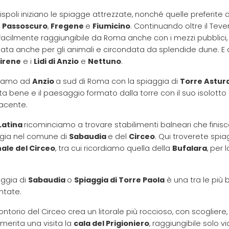
ispoli iniziano le spiagge attrezzate, nonché quelle preferite
,
Passoscuro
,
Fregene
e
Fiumicino
. Continuando oltre il Tev
 facilmente raggiungibile da Roma anche con i mezzi pubblici
zata anche per gli animali e circondata da splendide dune. 
Sirene
e i
Lidi di Anzio
e
Nettuno
.
viamo ad
Anzio
a sud di Roma con la spiaggia di
Torre Astur
ta bene e il paesaggio formato dalla torre con il suo isolott
acente.
Latina
ricominciamo a trovare stabilimenti balneari che finis
gia nel comune di
Sabaudia
e del
Circeo
. Qui troverete spi
ale del Circeo
, tra cui ricordiamo quella della
Bufalara
, per 
aggia di
Sabaudia
o
Spiaggia di Torre Paola
è una tra le più 
ntate.
ontorio del Circeo crea un litorale più roccioso, con scogliere
 merita una visita la
cala del Prigioniero
, raggiungibile solo v