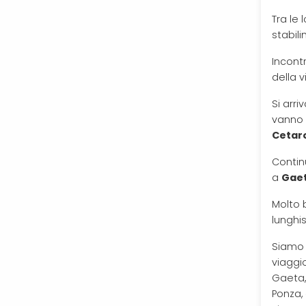
Tra le
stabil
Incont
della v
Si arri
vanno 
Cetar
Contin
a
Gae
Molto 
lunghi
Siamo 
viaggio
Gaeta, 
Ponza,