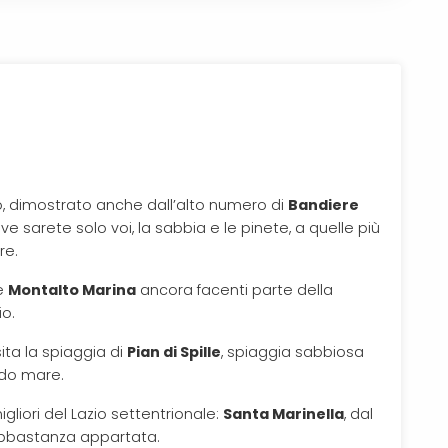
cino, dimostrato anche dall’alto numero di
Bandiere
e sarete solo voi, la sabbia e le pinete, a quelle più
re.
e
Montalto Marina
ancora facenti parte della
o.
sita la spiaggia di
Pian di Spille
, spiaggia sabbiosa
do mare.
liori del Lazio settentrionale:
Santa Marinella
, dal
 abbastanza appartata.