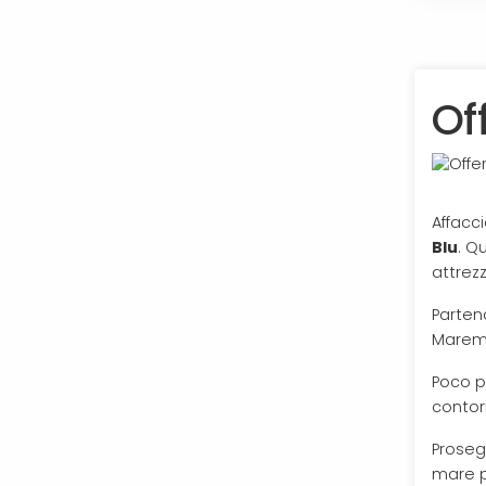
Of
Affacc
Blu
. Q
attrez
Parten
Maremm
Poco p
contor
Proseg
mare p