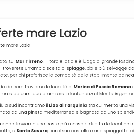
ferte mare Lazio
iato sul
Mar Tirreno
, il litorale laziale è luogo di grande fas
ui troverete un’ampia scelta di spiagge, dalle più selvagge dov
zate, per chi preferisce la comodità dello stabilimento balnea
do da nord troviamo le località di
Marina di Pescia Romana
a e da cui si può ammirare in lontananza il Monte Argentari
iù a sud incontriamo il
Lido di Tarquinia
, tra cui merita una vi
nata da una pineta mediterranea e bagnata da uno splendi
uendo troviamo una costa più mossa e due tra le location mig
ulito, e
Santa Severa
, con il suo castello e una spiaggetta