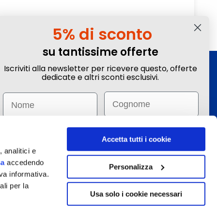
5% di sconto
su tantissime offerte
Iscriviti alla newsletter per ricevere questo, offerte
Iscriviti alla Newsletter
dedicate e altri sconti esclusivi.
Ottieni sconti e vantaggi esclusivi! Subito un
Email
Name
-5%
su tante offerte selezionate.
Email
Email
Invia
Accetta tutti i cookie
 analitici e
sa
accedendo
Iscrivendomi dichiaro di aver preso visione dell
’
informativa
.
Personalizza
va informativa.
Desidero ricevere sconti e offerte personalizzate, basate sui miei
interessi e sulle mie abitudini di acquisto.
ali per la
Usa solo i cookie necessari
etti a modifiche.
Iscrivimi
70215. È venditore Ignas Tour S.p.A., Largo Cesare Battisti, 28 - 39044 Egna