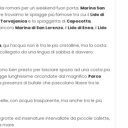
 dai romani per un weekend fuori porta:
Marina San
ere troviamo le spiagge più famose tra cui il
Lido di
,
Torvajanica
e la spiaggetta di
Capocotta
,
E ancora
Marina di San Lorenzo
, il
Lido di Enea
, il
Lido
a
, qui l’acqua non è tra le più cristalline, ma la costa
o collegato da una lingua di sabbia è davvero
cono ben presto per lasciare spazio ad una costa più
agge lunghissime circondate dal magnifico
Parco
la presenza di bufale che pascolano libere tra le
belle, con acqua trasparente, ma anche tra le più
, grotte ed insenature intervallate da piccole calette,
ia mare.