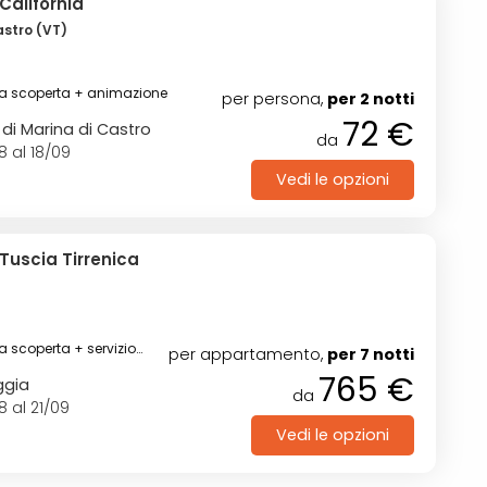
California
astro (VT)
ina scoperta + animazione
per persona,
per 2 notti
72 €
di Marina di Castro
da
8 al 18/09
Vedi le opzioni
Tuscia Tirrenica
)
na scoperta + servizio
per appartamento,
per 7 notti
765 €
ggia
da
8 al 21/09
Vedi le opzioni