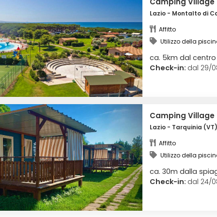
Camping Village 
Lazio - Montalto di C
Affitto
Utilizzo della pisc
ca. 5km dal centro 
Check-in:
dal 29/0
Camping Village 
Lazio - Tarquinia (VT
Affitto
Utilizzo della pisci
spiaggia
ca. 30m dalla spia
Check-in:
dal 24/0