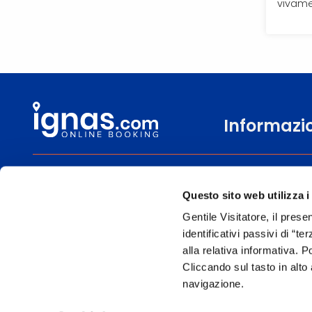
vivame
Informazi
0471 806600
Chi siamo
Questo sito web utilizza i
Lun-
Contattaci
Sab 9.00 - 13.00 | 14.00 - 18.00
Gentile Visitatore, il prese
Come prenotare
identificativi passivi di “t
alla relativa informativa. 
Cliccando sul tasto in alto 
navigazione.
Le immagini hann
Per l’erogazione dei servizi di viaggio è responsabile/direzione tecnica Ig