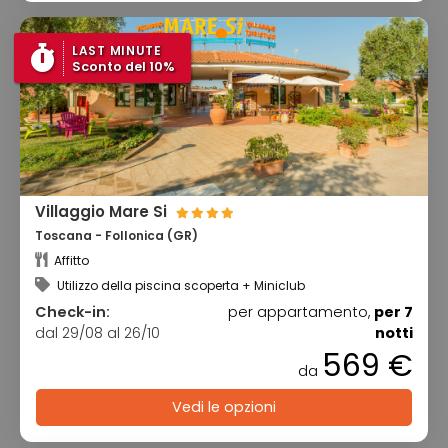
LAST MINUTE
Sconto del 10%
Villaggio Mare Si
Toscana - Follonica (GR)
Affitto
Utilizzo della piscina scoperta + Miniclub
Check-in:
per appartamento,
per 7
dal 29/08 al 26/10
notti
569 €
da
Vedi le opzioni