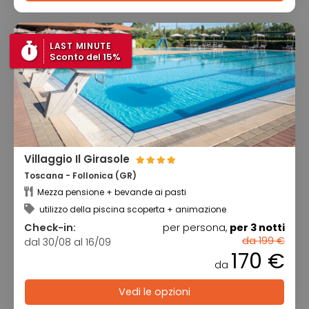
LAST MINUTE
Sconto del 15%
Villaggio Il Girasole
Toscana - Follonica (GR)
Mezza pensione + bevande ai pasti
utilizzo della piscina scoperta + animazione
Check-in:
per persona,
per 3 notti
da 199 €
dal 30/08 al 16/09
170 €
da
Vedi le opzioni