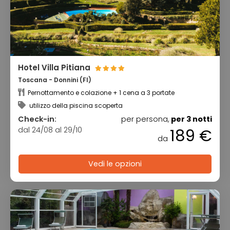
Hotel Villa Pitiana
Toscana - Donnini (FI)
Pernottamento e colazione + 1 cena a 3 portate
utilizzo della piscina scoperta
Check-in:
per persona,
per 3 notti
dal 24/08 al 29/10
189 €
da
Vedi le opzioni