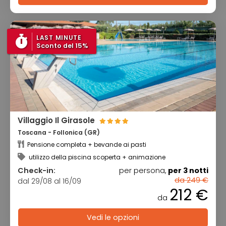
LAST MINUTE
Sconto del 15%
Villaggio Il Girasole
Toscana - Follonica (GR)
Pensione completa + bevande ai pasti
utilizzo della piscina scoperta + animazione
Check-in:
per persona,
per 3 notti
da 249 €
dal 29/08 al 16/09
212 €
da
Vedi le opzioni