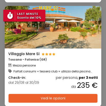
LAST MINUTE
Sconto del 10%
Villaggio Mare Si
Toscana - Follonica (GR)
Mezza pensione
Forfait consumi + tessera club + utilizzo della piscina
scoperta
Check-in:
per persona,
per 3 notti
dal 29/08 al 30/09
235 €
da
Vedi le opzioni