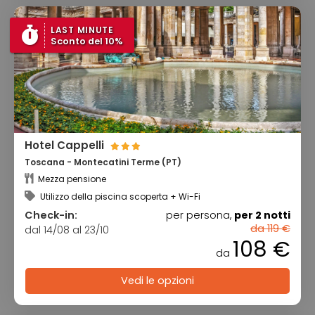
LAST MINUTE
Sconto del 10%
Hotel Cappelli
Toscana - Montecatini Terme (PT)
Mezza pensione
Utilizzo della piscina scoperta + Wi-Fi
Check-in:
per persona,
per 2 notti
da 119 €
dal 14/08 al 23/10
108 €
da
Vedi le opzioni