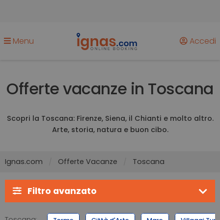
Menu
Accedi
Offerte vacanze in Toscana
Scopri la Toscana: Firenze, Siena, il Chianti e molto altro.
Arte, storia, natura e buon cibo.
Ignas.com
Offerte Vacanze
Toscana
Filtro avanzato
Toscana:
Terme
Città d'Arte
Mare
Villaggi Turis