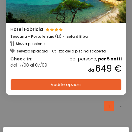
Hotel Fabricia
Toscana - Portoferraio (LI) - Isola d'Elba
Mezza pensione
servizio spiaggia + utilizzo della piscina scoperta
Check-in:
per persona,
per 5 notti
dal 17/08 al 07/09
649 €
da
Vedi le opzioni
1
»