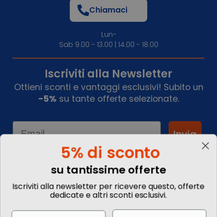
Chiamaci
Lun-
Sab 9.00 - 13.00 | 14.00 - 18.00
Iscriviti alla Newsletter
Ottieni sconti e vantaggi esclusivi! Subito un
-5%
su tante offerte selezionate.
Email
Invia
5% di sconto
su tantissime offerte
Informazioni
Iscriviti alla newsletter per ricevere questo, offerte
dedicate e altri sconti esclusivi.
Chi siamo
Blog
Email
Name
Contattaci
Commenta il tuo viaggio