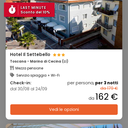
LAST MINUTE
Sconto del 10%
Hotel Il Settebello
Toscana - Marina di Cecina (LI)
Mezza pensione
Servizio spiaggia + Wi-Fi
Check-in:
per persona,
per 3 notti
da 179 €
dal 30/08 al 24/09
162 €
da
Vedi le opzioni