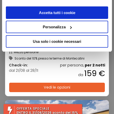
Accetta tutti i cookie
Personalizza
Boutique Hotel Puccini
Usa solo i cookie necessari
Toscana - Montecatini Terme (PT)
Mezza pensione
Sconto del 10% presso le terme di Montecatini
Check-in:
per persona,
per 2 notti
dal 21/08 al 28/11
159 €
da
Vedi le opzioni
OFFERTA SPECIALE
ENTRO IL 31/08/2026 sconto del 15%