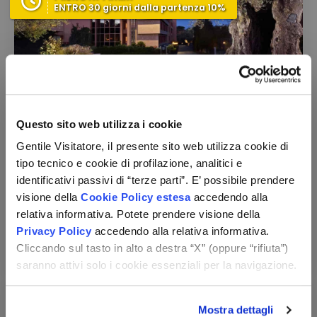
ENTRO 30 giorni dalla partenza 10%
Hotel Four Points by Sheraton Siena
Questo sito web utilizza i cookie
Toscana - Siena (SI)
Gentile Visitatore, il presente sito web utilizza cookie di
Pernottamento e colazione
tipo tecnico e cookie di profilazione, analitici e
Utilizzo della piscina scoperta
identificativi passivi di “terze parti”. E’ possibile prendere
Check-in:
per persona,
per 1 notte
visione della
Cookie Policy estesa
accedendo alla
dal 17/08 al 31/10
72 €
da
relativa informativa. Potete prendere visione della
Privacy Policy
accedendo alla relativa informativa.
Vedi le opzioni
Cliccando sul tasto in alto a destra “X” (oppure “rifiuta”)
saranno attivi solo i cookie essenziali per la navigazione.
Mostra dettagli