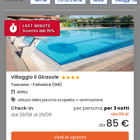
LAST MINUTE
Sconto del 15%
Villaggio Il Girasole
Toscana - Follonica (GR)
Affitto
utilizzo della piscina scoperta + animazione
Check-in:
per persona,
per 3 notti
da 99 €
dal 29/08 al 29/09
85 €
da
Vedi le opzioni