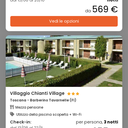
dal 15/08 al 26/10
notti
569 €
da
Vedi le opzioni
Villaggio Chianti Village
Toscana - Barberino Tavarnelle (FI)
Mezza pensione
Utilizzo della piscina scoperta + Wi-Fi
Check-in:
per persona,
3 notti
dal 13/08 al 27/11