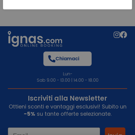
Chiamaci
Lun-
Sab 9.00 - 13.00 | 14.00 - 18.00
Iscriviti alla Newsletter
Ottieni sconti e vantaggi esclusivi! Subito un
-5%
su tante offerte selezionate.
Email