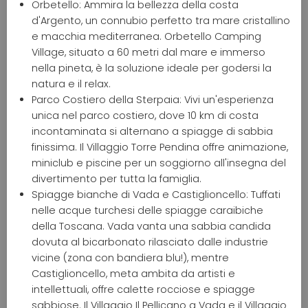
Orbetello: Ammira la bellezza della costa
d'Argento, un connubio perfetto tra mare cristallino
e macchia mediterranea. Orbetello Camping
Village, situato a 60 metri dal mare e immerso
nella pineta, è la soluzione ideale per godersi la
natura e il relax.
Parco Costiero della Sterpaia: Vivi un'esperienza
unica nel parco costiero, dove 10 km di costa
incontaminata si alternano a spiagge di sabbia
finissima. Il Villaggio Torre Pendina offre animazione,
miniclub e piscine per un soggiorno all'insegna del
divertimento per tutta la famiglia.
Spiagge bianche di Vada e Castiglioncello: Tuffati
nelle acque turchesi delle spiagge caraibiche
della Toscana. Vada vanta una sabbia candida
dovuta al bicarbonato rilasciato dalle industrie
vicine (zona con bandiera blu!), mentre
Castiglioncello, meta ambita da artisti e
intellettuali, offre calette rocciose e spiagge
sabbiose. Il Villaggio Il Pellicano a Vada e il Villaggio