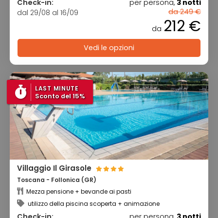
Check-in:
per persona,
3 notti
da 249 €
dal 29/08 al 16/09
212 €
da
Vedi le opzioni
LAST MINUTE
Sconto del 15%
Villaggio Il Girasole
Toscana - Follonica (GR)
Mezza pensione + bevande ai pasti
utilizzo della piscina scoperta + animazione
Check-in:
per persona,
3 notti