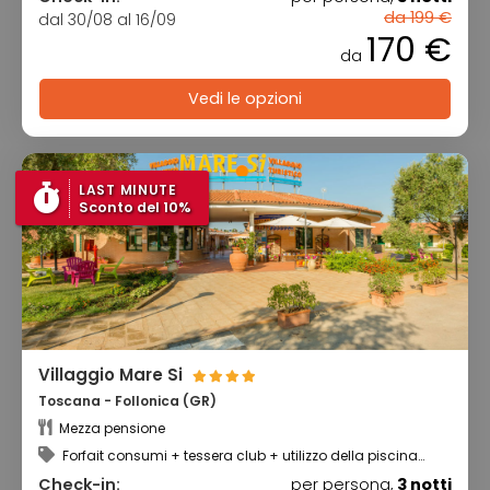
da 199 €
dal 30/08 al 16/09
170 €
da
Vedi le opzioni
LAST MINUTE
Sconto del 10%
Villaggio Mare Si
Toscana - Follonica (GR)
Mezza pensione
Forfait consumi + tessera club + utilizzo della piscina
scoperta
Check-in:
per persona,
3 notti