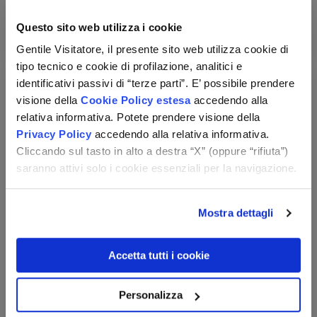
da
Questo sito web utilizza i cookie
Vedi le opzioni
Gentile Visitatore, il presente sito web utilizza cookie di
tipo tecnico e cookie di profilazione, analitici e
identificativi passivi di “terze parti”. E’ possibile prendere
visione della
Cookie Policy estesa
accedendo alla
relativa informativa. Potete prendere visione della
Privacy Policy
accedendo alla relativa informativa.
Cliccando sul tasto in alto a destra “X” (oppure “rifiuta”)
saranno attivi solo i cookie essenziali per la navigazione.
Residence Mediterraneo
Mostra dettagli
Toscana - Marina di Grosseto (GR)
Pensione completa
Accetta tutti i cookie
Forfait consumi + servizio spiaggia
Check-in:
per persona,
3 notti
Personalizza
dal 22/08 al 24/09
285 €
da