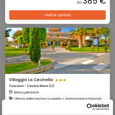
385 €
da
Vedi le opzioni
Villaggio La Cecinella
Toscana - Cecina Mare (LI)
Mezza pensione
Utilizzo della piscina scoperta + animazione e miniclub
Check-in:
per persona,
3 notti
dal 22/08 al 24/09
175 €