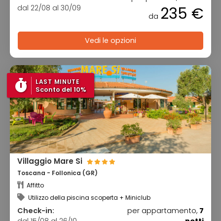
dal 22/08 al 30/09
235 €
da
Vedi le opzioni
LAST MINUTE
Sconto del 10%
Villaggio Mare Si
Toscana - Follonica (GR)
Affitto
Utilizzo della piscina scoperta + Miniclub
Check-in:
per appartamento,
7