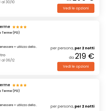
 al 30/10
Vedi le opzioni
 Terme
o Terme (PD)
benessere + utilizzo della
per persona,
per 2 notti
rta
219 €
ntro
da
 al 06/12
Vedi le opzioni
 Terme
o Terme (PD)
benessere + utilizzo della
per persona,
per 2 notti
rta