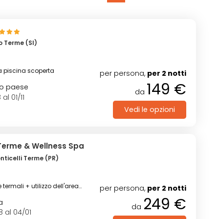
 Terme (SI)
la piscina scoperta
per persona,
per 2 notti
149 €
ro paese
da
 al 01/11
Vedi le opzioni
 Terme & Wellness Spa
ticelli Terme (PR)
e termali + utilizzo dell'area
per persona,
per 2 notti
249 €
a
da
8 al 04/01