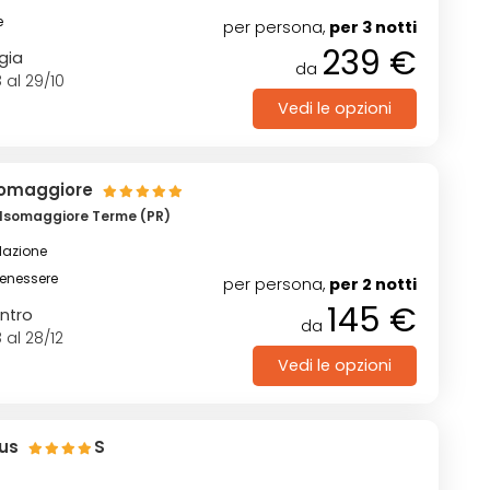
e
per persona,
per 3 notti
239 €
ggia
da
 al 29/10
Vedi le opzioni
somaggiore
lsomaggiore Terme (PR)
lazione
benessere
per persona,
per 2 notti
145 €
ntro
da
 al 28/12
Vedi le opzioni
mus
S