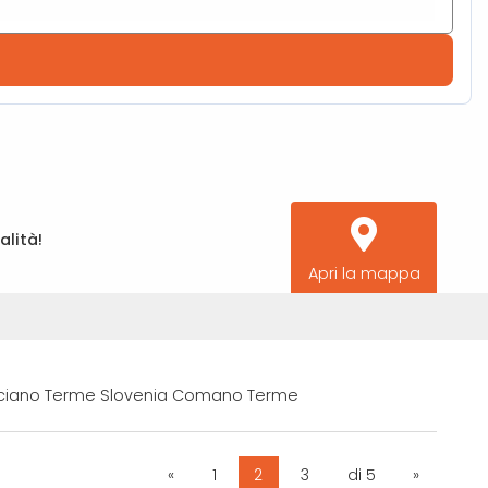
alità!
Apri la mappa
anciano Terme Slovenia Comano Terme
«
1
2
3
di 5
»