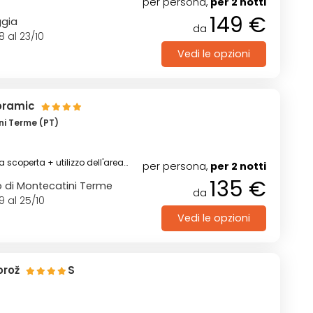
per persona,
per 2 notti
149 €
ggia
da
8 al 23/10
Vedi le opzioni
oramic
ni Terme (PT)
a scoperta + utilizzo dell'area
per persona,
per 2 notti
135 €
ro di Montecatini Terme
da
9 al 25/10
Vedi le opzioni
orož
S