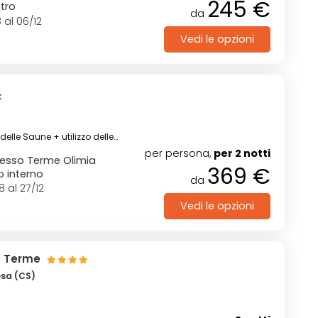
245 €
ntro
da
 al 06/12
Vedi le opzioni
ia
S
k
elle Saune + utilizzo delle
per persona,
per 2 notti
lesso Terme Olimia
369 €
o interno
da
8 al 27/12
Vedi le opzioni
le Terme
sa (CS)