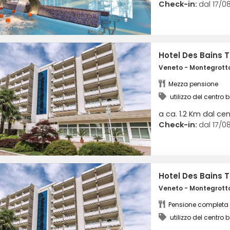
Check-in:
dal 17/08
Hotel Des Bains
Veneto - Montegrott
Mezza pensione
utilizzo del centro 
piscina termale scope
a ca. 1.2 Km dal ce
Check-in:
dal 17/08
Hotel Des Bains
Veneto - Montegrott
Pensione completa
utilizzo del centro 
piscina termale scope