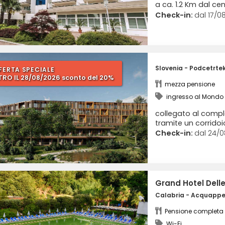
a ca. 1.2 Km dal ce
Check-in:
dal 17/08
Hotel Family Vilin
Slovenia - Podcetrte
FERTA SPECIALE
TRO IL 28/08/2026 sconto del 20%
mezza pensione
ingresso al Mondo d
piscine
collegato al comp
tramite un corridoi
Check-in:
dal 24/0
Grand Hotel Del
Calabria - Acquappe
Pensione completa
Wi-Fi