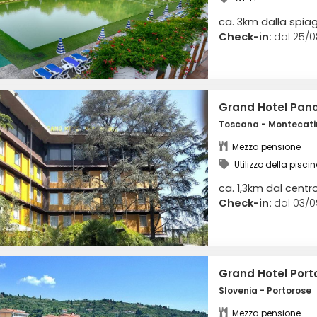
ca. 3km dalla spia
Check-in:
dal 25/0
Grand Hotel Pan
Toscana - Montecati
Mezza pensione
Utilizzo della piscin
benessere
ca. 1,3km dal cent
Check-in:
dal 03/0
Grand Hotel Port
Slovenia - Portorose
Mezza pensione