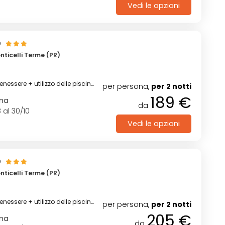
Vedi le opzioni
e
ticelli Terme (PR)
enessere + utilizzo delle piscine
per persona,
per 2 notti
189 €
rma
da
 al 30/10
Vedi le opzioni
e
ticelli Terme (PR)
enessere + utilizzo delle piscine
per persona,
per 2 notti
205 €
rma
da