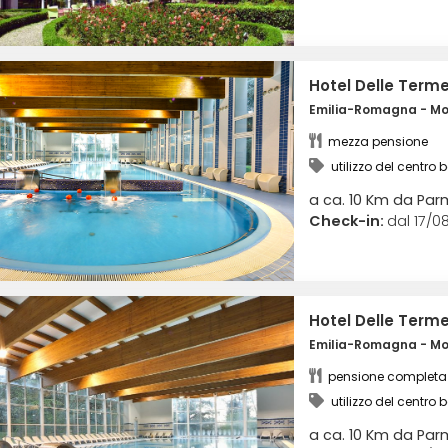
Hotel Delle Term
Emilia-Romagna - Mon
mezza pensione
utilizzo del centro b
termali coperte
a ca. 10 Km da Pa
Check-in:
dal 17/08
Hotel Delle Term
Emilia-Romagna - Mon
pensione completa
utilizzo del centro b
termali coperte
a ca. 10 Km da Pa