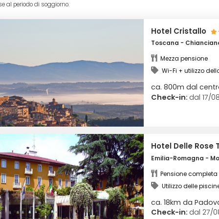
se al periodo di soggiorno.
Hotel Cristallo
Toscana - Chianciano
Mezza pensione
Wi-Fi + utilizzo del
ca. 800m dal cent
Check-in:
dal 17/08
Hotel Delle Rose
Emilia-Romagna - Mon
Pensione completa
Utilizzo delle piscin
benessere
ca. 18km da Padov
Check-in:
dal 27/0