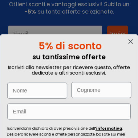
Ottieni sconti e vantaggi esclusivi! Subito un
-5%
su tante offerte selezionate.
Email
Invia
5% di sconto
su tantissime offerte
Informazioni
Iscriviti alla newsletter per ricevere questo, offerte
dedicate e altri sconti esclusivi.
Chi siamo
Blog
Email
Name
Contattaci
Commenta il tuo viaggio
Come prenotare
Informazioni Legali
Email
Le immagini hanno valore puramente illustrativo. I prezzi e le
informazioni possono essere soggetti a modifiche.
Per l’erogazione dei servizi di viaggio è responsabile/direzione tecnica
Iscrivendomi dichiaro di aver preso visione dell
’
informativa
.
Ignas Tour S.p.A., Largo Cesare Battisti, 28 - 39044 Egna (BZ) - Italia,
Desidero ricevere sconti e offerte personalizzate, basate sui miei