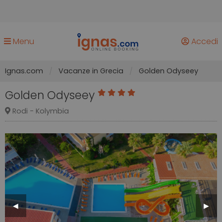
Menu
Accedi
Ignas.com
Vacanze in Grecia
Golden Odyseey
Golden Odyseey
Rodi - Kolymbia
Previous
◀︎
Next
▶︎
Slide
Slide