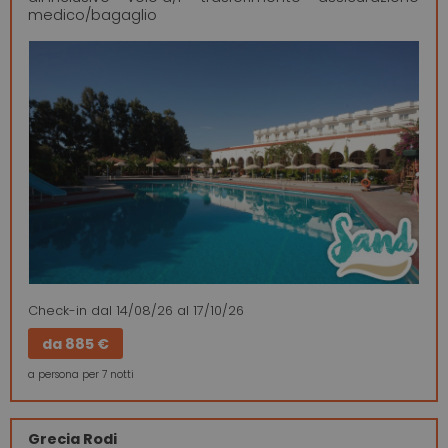
medico/bagaglio
Check-in
dal 14/08/26
al 17/10/26
da
885 €
a persona per 7 notti
Grecia
Rodi