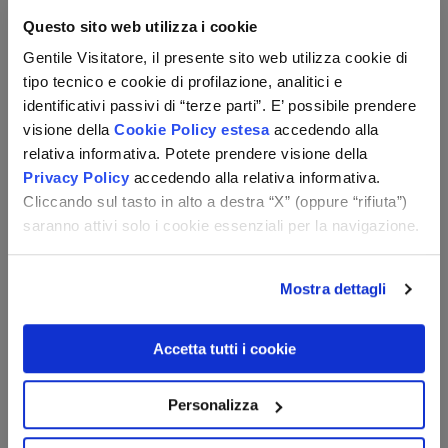
fino ad esaurimento, collegamento internet Wi-Fi nelle
Questo sito web utilizza i cookie
aree comuni. A pagamento: servizio spiaggia.
Gentile Visitatore, il presente sito web utilizza cookie di
Camere
tipo tecnico e cookie di profilazione, analitici e
identificativi passivi di “terze parti”. E’ possibile prendere
L’hotel dispone di 40 camere distribuite su 2 piani. Tutte le
visione della
Cookie Policy estesa
accedendo alla
sistemazioni sono dotate di balcone o terrazza,
relativa informativa. Potete prendere visione della
cassaforte (dove previsto, a pagamento) e TV satellitare
a schermo piatto, oltre ad aria condizionata regolabile
Privacy Policy
accedendo alla relativa informativa.
individualmente. Il bagno privato è completo di doccia. Gli
Cliccando sul tasto in alto a destra “X” (oppure “rifiuta”)
ospiti possono usufruire di pulizia camere e concierge
saranno attivi solo i cookie essenziali per la navigazione.
gratuiti; servizio in camera e lavanderia/stireria disponibili
a pagamento.
Mostra dettagli
Spiaggia
Accetta tutti i cookie
La spiaggia più vicina è Megali Ammos Beach situata a
circa 2km dalla struttura.
Personalizza
Documenti di viaggio e visti