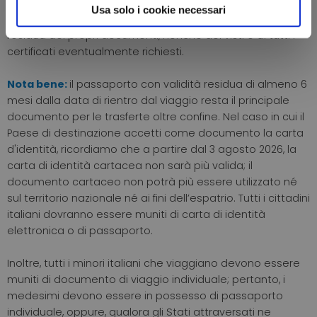
È esclusivo dei turisti, prima di effettuare una vacanza in
Usa solo i cookie necessari
Italia o all’estero, di verificare la validità e la validità
residua dei propri documenti, nonché dei visti e di tutti i
certificati eventualmente richiesti.
Nota bene:
il passaporto con validità residua di almeno 6
mesi dalla data di rientro dal viaggio resta il principale
documento per le trasferte oltre confine. Nel caso in cui il
Paese di destinazione accetti come documento la carta
d'identità, ricordiamo che a partire dal 3 agosto 2026, la
carta di identità cartacea non sarà più valida; il
documento cartaceo non potrà più essere utilizzato né
sul territorio nazionale né ai fini dell’espatrio. Tutti i cittadini
italiani dovranno essere muniti di carta di identità
elettronica o di passaporto.
Inoltre, tutti i minori italiani che viaggiano devono essere
muniti di documento di viaggio individuale; pertanto, i
medesimi devono essere in possesso di passaporto
individuale, oppure, qualora gli Stati attraversati ne