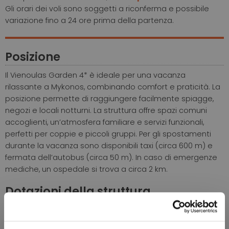
Gli orari dei voli sono soggetti a riconferma e possibile
variazione fino a 24 ore prima della partenza.
Posizione
Il Vienoulas Garden 4* è ideale per una vacanza
rilassante a Mykonos, combinando comfort e praticità. La
posizione permette di raggiungere facilmente spiagge,
negozi e locali notturni. La struttura offre spazi comuni
accoglienti, un’atmosfera familiare e servizi funzionali,
perfetti per coppie e piccoli gruppi. Per gli spostamenti
durante la vacanza sono disponibili taxi (circa 600 m) e
fermata dell’autobus (circa 50 m). In caso di emergenze
mediche, un ospedale si trova a circa 2 km.
Dotazioni della struttura
La struttura dispone di reception, snack bar, bar a bordo
piscina, piscina scoperta dotata di lettini ed ombrelloni