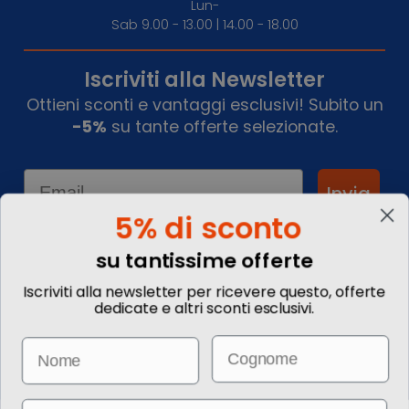
Lun-
Sab 9.00 - 13.00 | 14.00 - 18.00
Iscriviti alla Newsletter
Ottieni sconti e vantaggi esclusivi! Subito un
-5%
su tante offerte selezionate.
Email
Invia
5% di sconto
su tantissime offerte
Informazioni
Iscriviti alla newsletter per ricevere questo, offerte
dedicate e altri sconti esclusivi.
Chi siamo
Blog
Email
Name
Contattaci
Commenta il tuo viaggio
Come prenotare
Informazioni Legali
Email