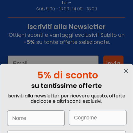
Lun-
Sab 9.00 - 13.00 | 14.00 - 18.00
Iscriviti alla Newsletter
Ottieni sconti e vantaggi esclusivi! Subito un
-5%
su tante offerte selezionate.
Email
Invia
5% di sconto
su tantissime offerte
Informazioni
Iscriviti alla newsletter per ricevere questo, offerte
dedicate e altri sconti esclusivi.
Chi siamo
Blog
Email
Name
Contattaci
Commenta il tuo viaggio
Come prenotare
Informazioni Legali