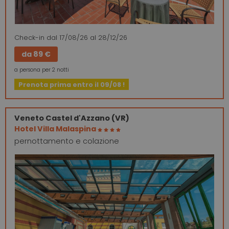
Check-in
dal 17/08/26
al 28/12/26
da
89 €
a persona per 2 notti
Prenota prima entro il 09/08 !
Veneto
Castel d'Azzano (VR)
Hotel Villa Malaspina
pernottamento e colazione