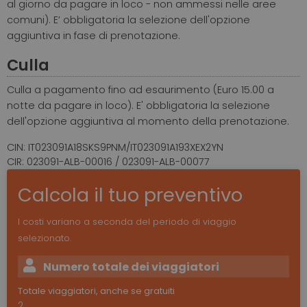
al giorno da pagare in loco - non ammessi nelle aree
comuni). E’ obbligatoria la selezione dell'opzione
aggiuntiva in fase di prenotazione.
Culla
Culla a pagamento fino ad esaurimento (Euro 15.00 a
notte da pagare in loco). E' obbligatoria la selezione
dell'opzione aggiuntiva al momento della prenotazione.
CIN: IT023091A18SKS9PNM/IT023091A193XEX2YN
CIR: 023091-ALB-00016 / 023091-ALB-00077
Calcola il tuo preventivo
I costi variano a seconda del periodo di viaggio
selezionato.
Numero totale dei viaggiatori
Totale viaggiatori, anche se gratuiti
2