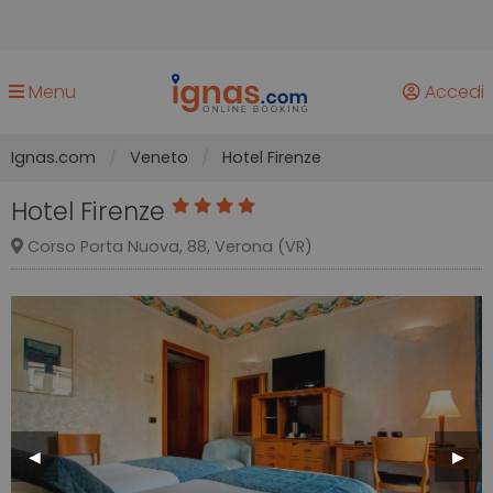
Menu
Accedi
Ignas.com
Veneto
Hotel Firenze
Hotel Firenze
Corso Porta Nuova, 88, Verona (VR)
Previous
◀︎
Next
▶︎
Slide
Slide