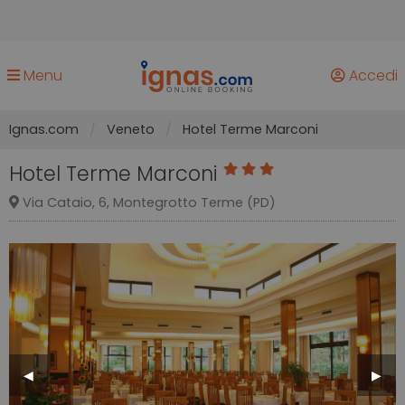
Menu
Accedi
Ignas.com
Veneto
Hotel Terme Marconi
Hotel Terme Marconi
Via Cataio, 6, Montegrotto Terme (PD)
Previous
◀︎
Next
▶︎
Slide
Slide