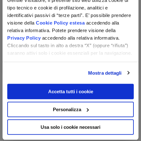
Gentile Visitatore, il presente sito web utilizza cookie di
Calcola il tuo preventivo
tipo tecnico e cookie di profilazione, analitici e
identificativi passivi di “terze parti”. E’ possibile prendere
I costi variano a seconda del periodo di viaggio
visione della
Cookie Policy estesa
accedendo alla
selezionato.
relativa informativa. Potete prendere visione della
Numero totale dei viaggiatori
Privacy Policy
accedendo alla relativa informativa.
Cliccando sul tasto in alto a destra “X” (oppure “rifiuta”)
Totale viaggiatori, anche se gratuiti
saranno attivi solo i cookie essenziali per la navigazione.
Mostra dettagli
Accetta tutti i cookie
Personalizza
Usa solo i cookie necessari