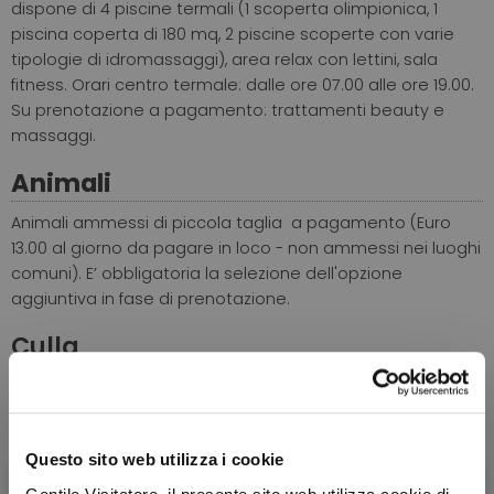
dispone di 4 piscine termali (1 scoperta olimpionica, 1
piscina coperta di 180 mq, 2 piscine scoperte con varie
tipologie di idromassaggi)
, area relax con lettini, sala
fitness. Orari centro termale: dalle ore 07.00 alle ore 19.00.
Su prenotazione a pagamento: trattamenti beauty e
massaggi.
Animali
Animali ammessi di piccola taglia a pagamento (Euro
13.00 al giorno da pagare in loco -
non ammessi nei luoghi
comuni
). E’ obbligatoria la selezione dell'opzione
aggiuntiva in fase di prenotazione.
Culla
Culla gratuita fino ad esaurimento.
E’ obbligatoria la
selezione dell'opzione aggiuntiva in fase di prenotazione.
CIN: IT028057A1EG5KCWP3
Questo sito web utilizza i cookie