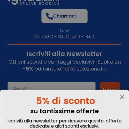
Chiamaci
Lun-
Sab 9.00 - 13.00 | 14.00 - 18.00
Iscriviti alla Newsletter
Ottieni sconti e vantaggi esclusivi! Subito un
-5%
su tante offerte selezionate.
Email
Invia
5% di sconto
su tantissime offerte
Informazioni
Iscriviti alla newsletter per ricevere questo, offerte
dedicate e altri sconti esclusivi.