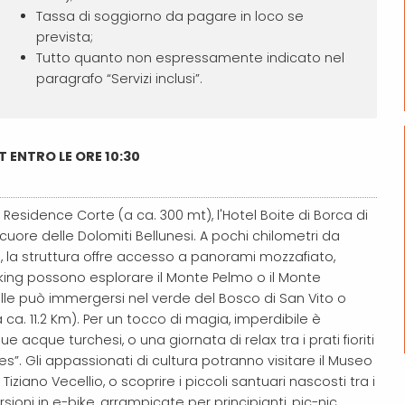
Tassa di soggiorno da pagare in loco se
prevista;
Tutto quanto non espressamente indicato nel
paragrafo “Servizi inclusi”.
T ENTRO LE ORE 10:30
esidence Corte (a ca. 300 mt), l'Hotel Boite di Borca di
cuore delle Dolomiti Bellunesi. A pochi chilometri da
i, la struttura offre accesso a panorami mozzafiato,
ekking possono esplorare il Monte Pelmo o il Monte
lle può immergersi nel verde del Bosco di San Vito o
 ca. 11.2 Km).
Per un tocco di magia, imperdibile è
sue acque turchesi, o una giornata di relax tra i prati fioriti
es”. Gli appassionati di cultura potranno visitare il
Museo
Tiziano Vecellio, o scoprire i piccoli santuari nascosti tra i
ioni in e-bike, arrampicate per principianti, pic-nic