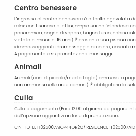
Centro benessere
L'ingresso al centro benessere è a tariffa agevolata d
relax con tisaneria e lettini, ampia sauna finlandese co
panoramica, bagno di vapore, bagno turco, cabina infra
vietato ai minori di 16 anni).
È presente una piscina con
idromassaggianti, idromassaggio circolare, cascate m
A pagamento e su prenotazione: massaggi.
Animali
Animali
(cani di piccola/media taglia)
ammessi a pagam
non ammessi nelle aree comuni). È obbligatoria la sele
Culla
Culla a pagamento (Euro 12.00 al giorno da pagare in l
dell’opzione aggiuntiva in fase di prenotazione.
CIN: HOTEL IT025007A1GP44OR2Q/ RESIDENCE IT025007A