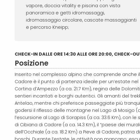
vapore, doccia vitality e piscina con vista
panoramica e getti idromassaggi,
idromassaggio circolare, cascate massaggianti
e percorso Kneipp;
CHECK-IN DALLE ORE 14:30 ALLE ORE 20:00, CHECK-OU
Posizione
Inserito nel complesso alpino che comprende anche il R
Cadore è il punto di partenza ideale per un’estate nel 
Cortina d’Ampezzo (a ca. 21.7 Km), regina delle Dolomit
sentieri incantati e borghi autentici. Gli amanti del tr
Antelao, mentre chi preferisce passeggiate più tranqui
godersi il riflesso delle montagne nel Lago di Mosigo (a
l’escursione al
Lago di Sorapiss (a ca. 33.6 Km)
, con le 
di
Cibiana di Cadore (a ca. 14.3 Km)
, il “paese dei mural
dell’Occhiale
(a ca. 18.2 Km) a Pieve di Cadore, patria di 
boschi.
Durante l’estate, le attività non mancano: escurs