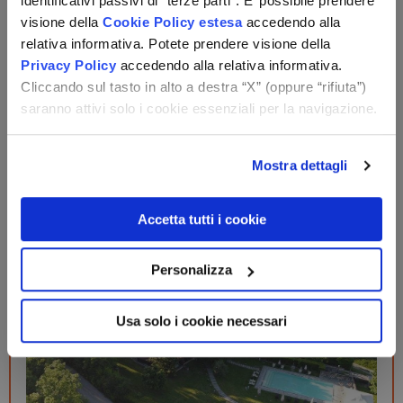
identificativi passivi di “terze parti”. E’ possibile prendere
visione della
Cookie Policy estesa
accedendo alla
relativa informativa. Potete prendere visione della
Privacy Policy
accedendo alla relativa informativa.
Cliccando sul tasto in alto a destra “X” (oppure “rifiuta”)
Altri suggerimenti per te
saranno attivi solo i cookie essenziali per la navigazione.
Umbria
Pietralunga (PG)
Mostra dettagli
Resort Abbazia San Faustino
pernottamento e colazione + utilizzo della piscina
Accetta tutti i cookie
scoperta
Personalizza
Usa solo i cookie necessari