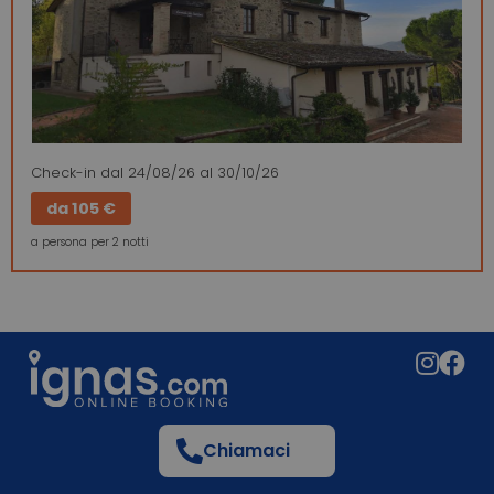
Check-in
dal 24/08/26
al 30/10/26
da
105 €
a persona per 2 notti
Chiamaci