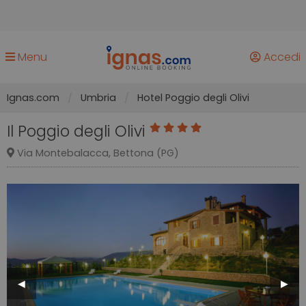
Menu
Accedi
Ignas.com
Umbria
Hotel Poggio degli Olivi
Il Poggio degli Olivi
Via Montebalacca, Bettona (PG)
Previous
◀︎
Next
▶︎
Slide
Slide