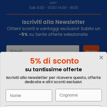
Lun-
Sab 9.00 - 13.00 | 14.00 - 18.00
Iscriviti alla Newsletter
Ottieni sconti e vantaggi esclusivi! Subito un
-5%
su tante offerte selezionate.
Email
Invia
5% di sconto
su tantissime offerte
Informazioni
Iscriviti alla newsletter per ricevere questo, offerte
dedicate e altri sconti esclusivi.
Chi siamo
Blog
Email
Name
Contattaci
Commenta il tuo viaggio
Come prenotare
Informazioni Legali