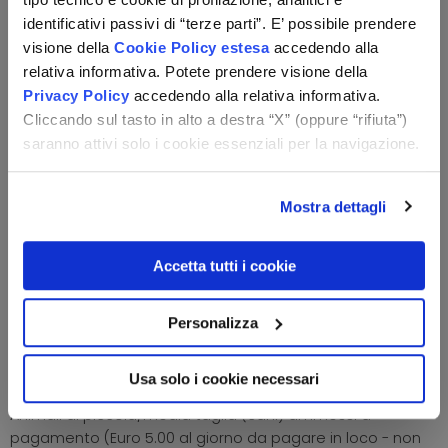
parcheggio fino ad esaurimento posti.
A pagamento:
identificativi passivi di “terze parti”. E’ possibile prendere
gettone idromassaggio (Euro 8.00 da pagare in loco),
visione della
Cookie Policy estesa
accedendo alla
noleggio accappatoio (Euro 7.00 da pagare in loco).
relativa informativa. Potete prendere visione della
Privacy Policy
accedendo alla relativa informativa.
Area Benessere
Cliccando sul tasto in alto a destra “X” (oppure “rifiuta”)
La struttura dispone di una piccola area benessere
saranno attivi solo i cookie essenziali per la navigazione.
dotata di sauna finlandese (ingresso incluso) e
idromassaggio a pagamento (Euro 8.00 da pagare in
Mostra dettagli
loco).
Camere
Accetta tutti i cookie
Le camere sono dotate di servizi privati, asciugacapelli,
balcone, vista monte, telefono, TV satellitare, cassaforte e
Personalizza
collegamento internet Wi.Fi.
Animali
Usa solo i cookie necessari
Animali di piccola/media taglia (cani) ammessi a
pagamento (Euro 5.00 al giorno da pagare in loco - non