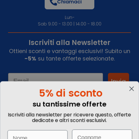
Chiamaci
Lun-
Sab 9.00 - 13.00 | 14.00 - 18.00
Iscriviti alla Newsletter
Ottieni sconti e vantaggi esclusivi! Subito un
-5%
su tante offerte selezionate.
Email
Invia
5% di sconto
su tantissime offerte
Informazioni
Iscriviti alla newsletter per ricevere questo, offerte
dedicate e altri sconti esclusivi.
Chi siamo
Blog
Email
Name
Contattaci
Commenta il tuo viaggio