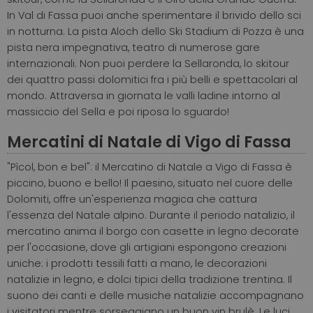
In Val di Fassa puoi anche sperimentare il brivido dello sci
in notturna. La pista Aloch dello Ski Stadium di Pozza è una
pista nera impegnativa, teatro di numerose gare
internazionali. Non puoi perdere la Sellaronda, lo skitour
dei quattro passi dolomitici fra i più belli e spettacolari al
mondo. Attraversa in giornata le valli ladine intorno al
massiccio del Sella e poi riposa lo sguardo!
Mercatini di Natale di Vigo di Fassa
"Pìcol, bon e bel": il Mercatino di Natale a Vigo di Fassa è
piccino, buono e bello! Il paesino, situato nel cuore delle
Dolomiti, offre un'esperienza magica che cattura
l'essenza del Natale alpino. Durante il periodo natalizio, il
mercatino anima il borgo con casette in legno decorate
per l'occasione, dove gli artigiani espongono creazioni
uniche: i prodotti tessili fatti a mano, le decorazioni
natalizie in legno, e dolci tipici della tradizione trentina. Il
suono dei canti e delle musiche natalizie accompagnano
i visitatori mentre sorseggiano un buon vin brulè. Le luci