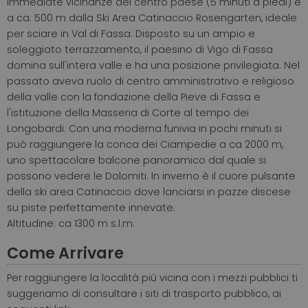
immediate vicinanze del centro paese (5 minuti a piedi) e
a ca. 500 m dalla Ski Area Catinaccio Rosengarten, ideale
per sciare in Val di Fassa. Disposto su un ampio e
soleggiato terrazzamento, il paesino di Vigo di Fassa
domina sull'intera valle e ha una posizione privilegiata. Nel
passato aveva ruolo di centro amministrativo e religioso
della valle con la fondazione della Pieve di Fassa e
l'istituzione della Masseria di Corte al tempo dei
Longobardi. Con una moderna funivia in pochi minuti si
può raggiungere la conca dei Ciampedie a ca 2000 m,
uno spettacolare balcone panoramico dal quale si
possono vedere le Dolomiti. In inverno è il cuore pulsante
della ski area Catinaccio dove lanciarsi in pazze discese
su piste perfettamente innevate.
Altitudine: ca 1300 m s.l.m.
Come Arrivare
Per raggiungere la località più vicina con i mezzi pubblici ti
suggeriamo di consultare i siti di trasporto pubblico, ai