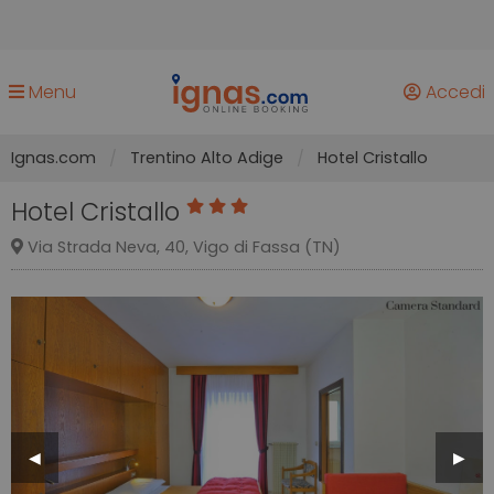
Menu
Accedi
Ignas.com
Trentino Alto Adige
Hotel Cristallo
Hotel Cristallo
Via Strada Neva, 40, Vigo di Fassa (TN)
Previous
◀︎
Next
▶︎
Slide
Slide