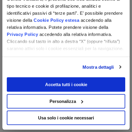
trasporti locali www.trentinotrasporti.it. Inoltre, ti
tipo tecnico e cookie di profilazione, analitici e
consigliamo di pianificare il tuo viaggio in anticipo
identificativi passivi di “terze parti”. E’ possibile prendere
valutando i tempi di percorrenza.
visione della
Cookie Policy estesa
accedendo alla
relativa informativa. Potete prendere visione della
Per strutture in provincia di Trento, ti indichiamo la
Privacy Policy
accedendo alla relativa informativa.
Trentino Guest Card
, che offre servizi utili (trasporti,
Cliccando sul tasto in alto a destra “X” (oppure “rifiuta”)
ingressi, attività).
saranno attivi solo i cookie essenziali per la navigazione.
Per strutture in provincia di Bolzano, ti indichiamo la
Alto
Adige Guest Pass
, che offre servizi utili (trasporti, ingressi,
attività).
Mostra dettagli
Dotazioni della struttura
Accetta tutti i cookie
La struttura dispone di reception (dalle 7.30 alle 23.00),
bar, ristorante, sala TV, terrazza, giardino, ascensore,
collegamento internet Wi-Fi in tutta la struttura, deposito
Personalizza
bagagli, deposito sci con scalda scarponi, seggiolone su
richiesta, skibus, parcheggio fino ad esaurimento.
Usa solo i cookie necessari
Camere