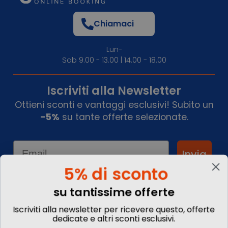
Chiamaci
Lun-
Sab 9.00 - 13.00 | 14.00 - 18.00
Iscriviti alla Newsletter
Ottieni sconti e vantaggi esclusivi! Subito un
-5%
su tante offerte selezionate.
Email
Invia
5% di sconto
su tantissime offerte
Informazioni
Iscriviti alla newsletter per ricevere questo, offerte
dedicate e altri sconti esclusivi.
Chi siamo
Blog