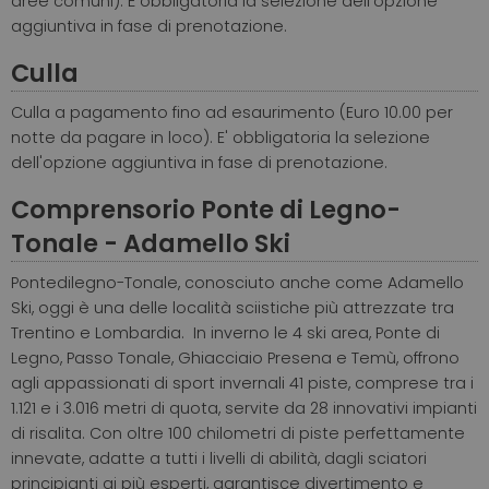
aree comuni). È obbligatoria la selezione dell'opzione
aggiuntiva in fase di prenotazione.
Culla
Culla a pagamento fino ad esaurimento (Euro 10.00 per
notte da pagare in loco). E' obbligatoria la selezione
dell'opzione aggiuntiva in fase di prenotazione.
Comprensorio Ponte di Legno-
Tonale - Adamello Ski
Pontedilegno-Tonale, conosciuto anche come Adamello
Ski, oggi è una delle località sciistiche più attrezzate tra
Trentino e Lombardia. In inverno le 4 ski area, Ponte di
Legno, Passo Tonale, Ghiacciaio Presena e Temù, offrono
agli appassionati di sport invernali 41 piste, comprese tra i
1.121 e i 3.016 metri di quota, servite da 28 innovativi impianti
di risalita. Con oltre 100 chilometri di piste perfettamente
innevate, adatte a tutti i livelli di abilità, dagli sciatori
principianti ai più esperti, garantisce divertimento e