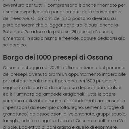
avventura per tutti. Il comprensorio è anche rinomato per
il suo snowpark, ideale per gli amanti dello snowboard e
del freestyle. Gli amanti dello sci possono divertirsi su
piste panoramiche e leggendarie, tra le quali anche la
Pista nera Paradiso e le piste sul Ghiacciaio Presena,
cimentarsi in scialpinismo e freeride, oppure dedicarsi allo
sci nordico.
Borgo dei 1000 presepi di Ossana
Ossana festeggia nel 2025 la 25ima edizione del percorso
dei presepi, divenuto orami un appuntamento imperdibile
per abitanti locali e non. Il percorso dei 1600 presepi è
segnalato da una corda rossa con decorazioni natalizie
ed è illuminato da lampade artigianali. Tutte le opere
vengono realizzate a mano utilizzando materiali inusuali e
impensabili (ad esempio stoffa, legno, sementi o foglie di
granoturco) da associazioni di volontariato, gruppi, scuole,
famiglie, artisti e singoli cittadini di Ossana e dell'intera Val
di Sole. L'obiettivo di ogni artista è quello di esprimere,