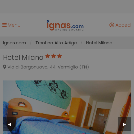
Menu
Accedi
Ignas.com
Trentino Alto Adige
Hotel Milano
Hotel Milano
Via di Borgonuovo, 44, Vermiglio (TN)
Previous
◀︎
Next
▶︎
Slide
Slide