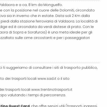
di Valdaora e a ca. 8 km da Monguelfo.
e con la posizione nel cuore delle Dolomiti, circondato
a sia in inverno che in estate. Dista soli 2 Km dalla
piedi dalla stazione ferroviaria di Valdaora. La località di
Adige ed è circondata da verdi distese di prato. Con le
daora di Sopra e Sorafurcia) è una meta ideale per gli
zafiato sulle cime circostanti e per i passeggiatori
ci ti suggeriamo di consultare i siti di trasporto pubblico,
to dei trasporti locali www.sad.it o il sito
 dei trasporti locali www.trentinotrasporti.it
nticipo valutando i tempi di percorrenza.
tino Guest Card
, che offre servizi utili (trasporti, ingressi,