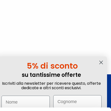
5% di sconto
su tantissime offerte
Iscriviti alla newsletter per ricevere questo, offerte
Iscriviti alla Newsletter
dedicate e altri sconti esclusivi.
Ottieni sconti e vantaggi esclusivi! Subito un
Email
Name
-5%
su tante offerte selezionate.