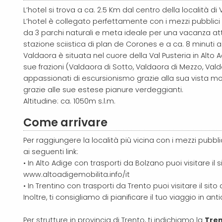
L’hotel si trova a ca. 2.5 Km dal centro della località 
L’hotel è collegato perfettamente con i mezzi pubblici 
da 3 parchi naturali e meta ideale per una vacanza attiv
stazione sciistica di plan de Corones e a ca. 8 minuti a 
Valdaora è situata nel cuore della Val Pusteria in Alto 
sue frazioni (Valdaora di Sotto, Valdaora di Mezzo, Val
appassionati di escursionismo grazie alla sua vista moz
grazie alle sue estese pianure verdeggianti.
Altitudine: ca. 1050m s.l.m.
Come arrivare
Per raggiungere la località più vicina con i mezzi pubbli
ai seguenti link:
• In Alto Adige con trasporti da Bolzano puoi visitare il si
www.altoadigemobilita.info/it
• In Trentino con trasporti da Trento puoi visitare il sito
Inoltre, ti consigliamo di pianificare il tuo viaggio in a
Per strutture in provincia di Trento, ti indichiamo la
Tren