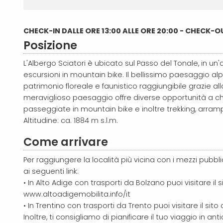
CHECK-IN DALLE ORE 13:00 ALLE ORE 20:00 - CHECK-O
Posizione
L'Albergo Sciatori è ubicato sul Passo del Tonale, in un'a
escursioni in mountain bike. Il bellissimo paesaggio a
patrimonio floreale e faunistico raggiungibile grazie alla
meraviglioso paesaggio offre diverse opportunità a chi l
passeggiate in mountain bike e inoltre trekking, arram
Altitudine: ca. 1884 m s.l.m.
Come arrivare
Per raggiungere la località più vicina con i mezzi pubbli
ai seguenti link:
• In Alto Adige con trasporti da Bolzano puoi visitare il si
www.altoadigemobilita.info/it
• In Trentino con trasporti da Trento puoi visitare il sito
Inoltre, ti consigliamo di pianificare il tuo viaggio in a