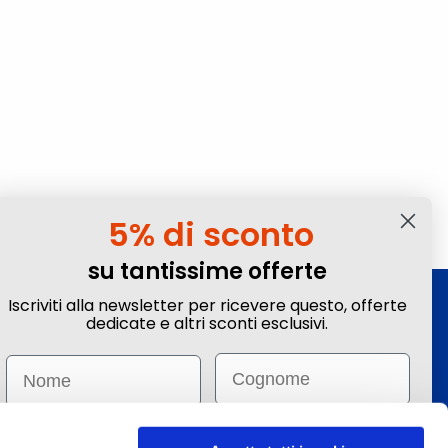
5% di sconto
su tantissime offerte
Iscriviti alla newsletter per ricevere questo, offerte
Iscriviti alla Newsletter
dedicate e altri sconti esclusivi.
Ottieni sconti e vantaggi esclusivi! Subito un
Email
Name
-5%
su tante offerte selezionate.
Email
Email