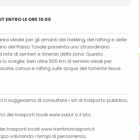
UT ENTRO LE ORE 10:00
rea ideale per gli amanti del trekking, del rafting e delle
lpino del Passo Tonale presenta uno straordinario
 rete di sentieri e itinerari della zona. Questo
o sceglie: ben oltre 500 Km di sentieri ideali per
picate, canoa e rafting sulle acque del torrente Noce.
ci ti suggeriamo di consultare i siti di trasporto pubblico,
to dei trasporti locali www.sad.it o il sito
 dei trasporti locali www.trentinotrasporti.it
nticipo valutando i tempi di percorrenza.