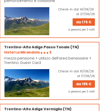
pernottamento e colazione
Check-in
dal 14/08/26
al 27/08/26
da
175 €
a persona per 3 notti
Trentino-Alto Adige
Passo Tonale (TN)
Hotel La Mirandola
S
mezza pensione + utilizzo dell’area benessere +
Trentino Guest Card
Check-in
dal 15/08/26
al 17/08/26
da
195 €
a persona per 3 notti
Trentino-Alto Adige
Vermiglio (TN)