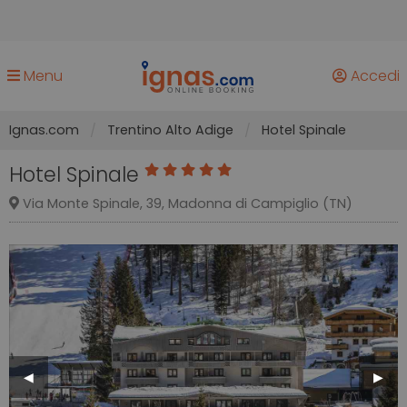
Menu
Accedi
Ignas.com
Trentino Alto Adige
Hotel Spinale
Hotel Spinale
Via Monte Spinale, 39, Madonna di Campiglio (TN)
Previous
◀︎
Next
▶︎
Slide
Slide