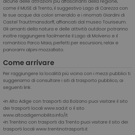
alcune delle attrazioni più affascinanti della regione,
come il MUSE di Trento, il suggestivo Lago di Carezza con
le sue acque dai colori smeraldo e i rinomati Giardini di
Castel Trauttmansdorff, affiancati dal museo Touriseum.
Gli amanti della natura e delle attività outdoor potranno
inoltre raggiungere facilmente il Lago di Molveno e il
romantico Parco Maia, perfetti per escursioni, relax e
panorami alpini mozzafiato.
Come arrivare
Per raggiungere la località più vicina con i mezzi pubblici ti
suggeriamo di consultare i siti di trasporto pubblico, ai
seguenti link:
•
In Alto Adige con trasporti da Bolzano puoi visitare il sito
dei trasporti locali www.sad.it o il sito
www.altoadigemobilita.info/it
•
In Trentino con trasporti da Trento puoi visitare il sito dei
trasporti locali www.trentinotrasporti.it