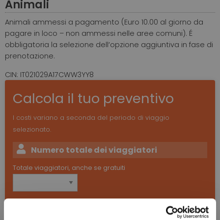
Animali
Animali ammessi a pagamento (Euro 10.00 al giorno da
pagare in loco – non ammessi nelle aree comuni). É
obbligatoria la selezione dell’opzione aggiuntiva in fase di
prenotazione.
CIN: IT021029A17CWW3YY8
Calcola il tuo preventivo
I costi variano a seconda del periodo di viaggio
selezionato.
Numero totale dei viaggiatori
Totale viaggiatori, anche se gratuiti