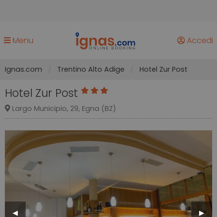
Menu
Accedi
Ignas.com
Trentino Alto Adige
Hotel Zur Post
Hotel Zur Post
Largo Municipio, 29, Egna (BZ)
Previous
◀︎
Next
▶︎