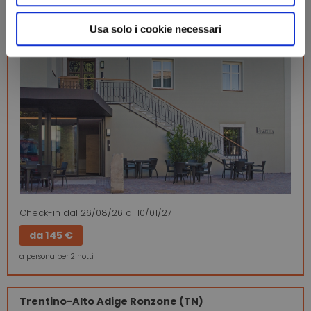
pernottamento e colazione
Usa solo i cookie necessari
Check-in
dal 26/08/26
al 10/01/27
da
145 €
a persona per 2 notti
Trentino-Alto Adige
Ronzone (TN)