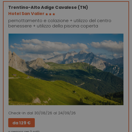
Trentino-Alto Adige
Cavalese (TN)
Hotel San Valier
pernottamento e colazione + utilizzo del centro
benessere + utilizzo della piscina coperta
Check-in
dal 30/08/26
al 24/09/26
da
129 €
a persona per 3 notti