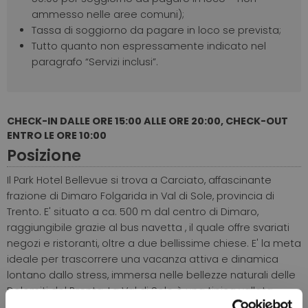
ammesso nelle aree comuni);
Tassa di soggiorno da pagare in loco se prevista;
Tutto quanto non espressamente indicato nel
paragrafo “Servizi inclusi”.
CHECK-IN DALLE ORE 15:00 ALLE ORE 20:00, CHECK-OUT
ENTRO LE ORE 10:00
Posizione
Il Park Hotel Bellevue si trova a Carciato, affascinante
frazione di Dimaro Folgarida in Val di Sole, provincia di
Trento. E' situato a ca. 500 m dal centro di Dimaro,
raggiungibile grazie al bus navetta , il quale offre svariati
negozi e ristoranti, oltre a due bellissime chiese. E' la meta
ideale per trascorrere una vacanza attiva e dinamica
lontano dallo stress, immersa nelle bellezze naturali delle
Dolomiti del Brenta. La Val di Sole è una tipica vallata
alpina del Trentino nord-occidentale, che si snoda lungo il