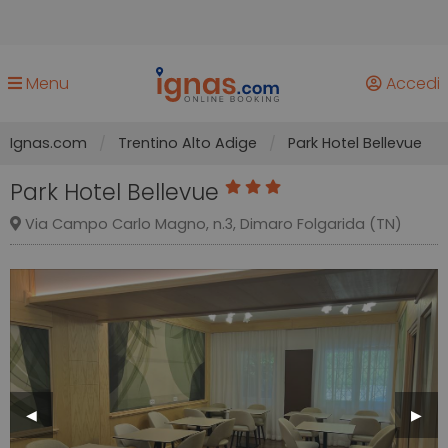
Menu
Accedi
Ignas.com
Trentino Alto Adige
Park Hotel Bellevue
Park Hotel Bellevue
Via Campo Carlo Magno, n.3, Dimaro Folgarida (TN)
Previous
◀︎
Next
▶︎
Slide
Slide