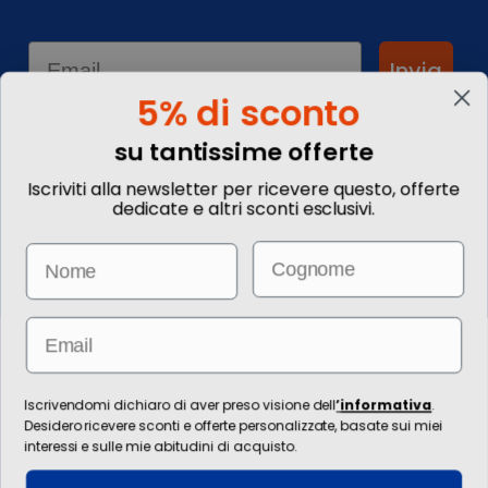
Email
Invia
5% di sconto
su tantissime offerte
Informazioni
Iscriviti alla newsletter per ricevere questo, offerte
dedicate e altri sconti esclusivi.
Chi siamo
Blog
Email
Name
Contattaci
Commenta il tuo viaggio
Come prenotare
Informazioni Legali
Email
Le immagini hanno valore puramente illustrativo. I prezzi e le
informazioni possono essere soggetti a modifiche.
Per l’erogazione dei servizi di viaggio è responsabile/direzione tecnica
Iscrivendomi dichiaro di aver preso visione dell
’
informativa
.
Ignas Tour S.p.A., Largo Cesare Battisti, 28 - 39044 Egna (BZ) - Italia,
Desidero ricevere sconti e offerte personalizzate, basate sui miei
P.IVA: 01652670215. È venditore Ignas Tour S.p.A., Largo Cesare Battisti, 28 -
interessi e sulle mie abitudini di acquisto.
39044 Egna (BZ) - Italia, P.IVA: 01652670215. Capitale sociale
120.000,00€ interamente versato, Camera di Commercio Industria