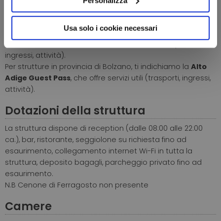
Personalizza
anticipo valutando i tempi di percorrenza.
Usa solo i cookie necessari
Per strutture in provincia di Trento, ti indichiamo la
Trentino Guest Card
, che offre servizi utili (trasporti,
ingressi, attività).
Per strutture in provincia di Bolzano, ti indichiamo la
Alto
Adige Guest Pass
, che offre servizi utili (trasporti, ingressi,
attività).
Dotazioni della struttura
La struttura dispone di reception (dalle 08:00 alle 22:00
ca.), bar, ristorante, seggiolone su richiesta fino ad
esaurimento, collegamento internet Wi-Fi in tutta la
struttura, deposito bagagli, parcheggio privato fino ad
esaurimento.
N.B Cenone di Ferragosto non presente
Camere