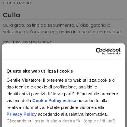
prenotazione.
Culla
Culla gratuita fino ad esaurimento. E' obbligatoria la
selezione dell'opzione aggiuntiva in fase di prenotazione.
CIN: IT022233A1ZN7R25AA
Calcola il tuo preventivo
I costi variano a seconda del periodo di viaggio
Questo sito web utilizza i cookie
selezionato.
Gentile Visitatore, il presente sito web utilizza cookie di
Numero totale dei viaggiatori
tipo tecnico e cookie di profilazione, analitici e
identificativi passivi di “terze parti”. E’ possibile prendere
Totale viaggiatori, anche se gratuiti
visione della
Cookie Policy estesa
accedendo alla
relativa informativa. Potete prendere visione della
Privacy Policy
accedendo alla relativa informativa.
Cliccando sul tasto in alto a destra “X” (oppure “rifiuta”)