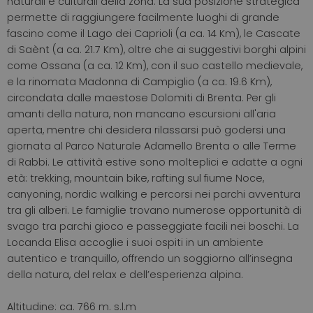
naturali e culturali della zona. La sua posizione strategica
permette di raggiungere facilmente luoghi di grande
fascino come il Lago dei Caprioli (a ca. 14 Km), le Cascate
di Saènt (a ca. 21.7 Km),
oltre che ai suggestivi borghi alpini
come Ossana (a ca. 12 Km), con il suo castello medievale,
e la rinomata Madonna di Campiglio (a ca. 19.6 Km),
circondata dalle maestose Dolomiti di Brenta.
Per gli
amanti della natura, non mancano escursioni all'aria
aperta, mentre chi desidera rilassarsi può godersi una
giornata al Parco Naturale Adamello Brenta o alle Terme
di Rabbi.
Le attività estive sono molteplici e adatte a ogni
età: trekking, mountain bike, rafting sul fiume Noce,
canyoning, nordic walking e percorsi nei parchi avventura
tra gli alberi. Le famiglie trovano numerose opportunità di
svago tra parchi gioco e passeggiate facili nei boschi. La
Locanda Elisa accoglie i suoi ospiti in un ambiente
autentico e tranquillo, offrendo un soggiorno all’insegna
della natura, del relax e dell’esperienza alpina.
Altitudine: ca. 766 m. s.l.m