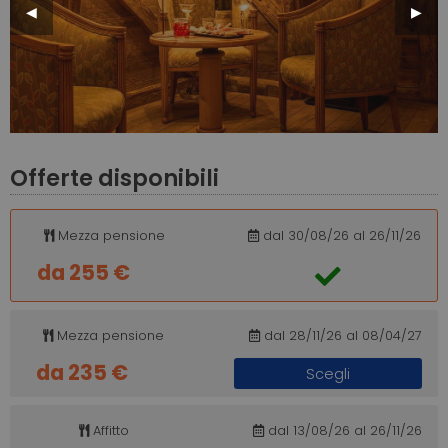
Previous
◀︎
Next
▶︎
Slide
Slide
Offerte disponibili
Mezza pensione
dal 30/08/26 al 26/11/26
da 255 €
Mezza pensione
dal 28/11/26 al 08/04/27
da 235 €
Scegli
Affitto
dal 13/08/26 al 26/11/26