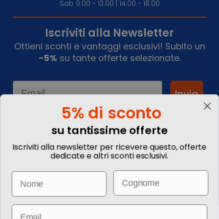
Sab 9.00 - 13.00 | 14.00 - 18.00
Iscriviti alla Newsletter
Ottieni sconti e vantaggi esclusivi! Subito un
-5%
su tante offerte selezionate.
Email
Invia
5% di sconto
su tantissime offerte
Informazioni
Iscriviti alla newsletter per ricevere questo, offerte
dedicate e altri sconti esclusivi.
Chi siamo
Blog
Email
Name
Contattaci
Commenta il tuo viaggio
Come prenotare
Informazioni Legali
Email
Le immagini hanno valore puramente illustrativo. I prezzi e le