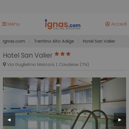
Menu
Accedi
Ignas.com
Trentino Alto Adige
Hotel San Valier
Hotel San Valier
Via Guglielmo Marconi, 1, Cavalese (TN)
Previous
◀︎
Next
▶︎
Slide
Slide