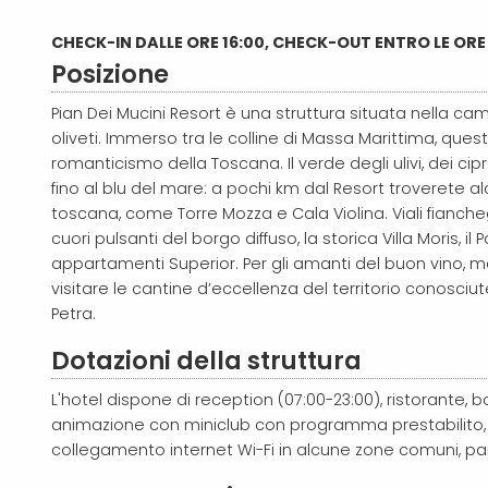
CHECK-IN DALLE ORE 16:00, CHECK-OUT ENTRO LE ORE
Posizione
Pian Dei Mucini Resort è una struttura situata nella cam
oliveti. Immerso tra le colline di Massa Marittima, que
romanticismo della Toscana. Il verde degli ulivi, dei c
fino al blu del mare: a pochi km dal Resort troverete a
toscana, come Torre Mozza e Cala Violina. Viali fianch
cuori pulsanti del borgo diffuso, la storica Villa Moris, il 
appartamenti Superior. Per gli amanti del buon vino, m
visitare le cantine d’eccellenza del territorio conosciut
Petra.
Dotazioni della struttura
L'hotel dispone di reception (07:00-23:00), ristorante, ba
animazione con miniclub con programma prestabilito, 
collegamento internet Wi-Fi in alcune zone comuni, p