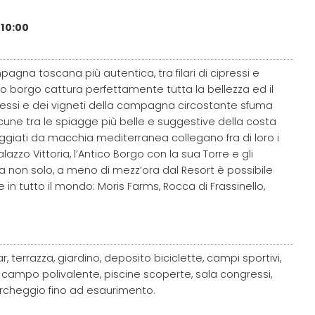
 10:00
pagna toscana più autentica, tra filari di cipressi e
sto borgo cattura perfettamente tutta la bellezza ed il
ipressi e dei vigneti della campagna circostante sfuma
lcune tra le spiagge più belle e suggestive della costa
eggiati da macchia mediterranea collegano fra di loro i
Palazzo Vittoria, l’Antico Borgo con la sua Torre e gli
a non solo, a meno di mezz’ora dal Resort è possibile
e in tutto il mondo: Moris Farms, Rocca di Frassinello,
r, terrazza, giardino, deposito biciclette, campi sportivi,
campo polivalente, piscine scoperte, sala congressi,
archeggio fino ad esaurimento.