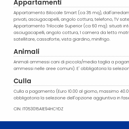
Appartamenti
Appartamento Bilocale Smart (ca 35 mq), dall'arredame
privati, asciugacapelli, angolo cottura, telefono, TV satel
Appartamento Trilocale Superior
(ca 60 mq)
: situati i
asciugacapelli, angolo cottura, 1 camera da letto matrim
satellitare, cassaforte, vista giardino, minifrigo.
Animali
Animali ammessi cani di piccola/media taglia a pagam
ammessi nelle aree comuni). E' obbligatoria la selezion
Culla
Culla a pagamento (Euro 10.00 al giorno, massimo 40.0
obbligatoria la selezione dell'opzione aggiuntiva in fa
CIN: IT053015A1E94HCYDZ