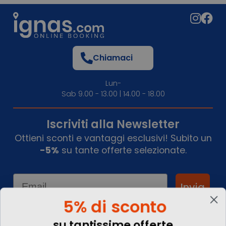
Chiamaci
Lun-
Sab 9.00 - 13.00 | 14.00 - 18.00
Iscriviti alla Newsletter
Ottieni sconti e vantaggi esclusivi! Subito un
-5%
su tante offerte selezionate.
Email
Invia
5% di sconto
su tantissime offerte