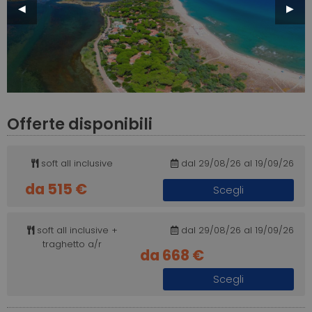
Previous
◀︎
Next
▶︎
Slide
Slide
Offerte disponibili
soft all inclusive
dal 29/08/26 al 19/09/26
da 515 €
Scegli
soft all inclusive +
dal 29/08/26 al 19/09/26
traghetto a/r
da 668 €
Scegli