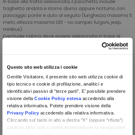
In base alla tratta selezionata, il pacchetto include
traghetto andata e ritorno diurno oppure notturno con
passaggio ponte e auto al seguito (lunghezza massima 5
metri, altezza massima 1,90 - no camper, furgoni, jeep,
minibus).
Eventuale cabina deve essere selezionata in base al
numero effettivo di viaggiatori.
*Il traghetto notturno per il viaggio di andata è la sera
antecedente alla data di check-in in hotel.
Questo sito web utilizza i cookie
Orari e porti di partenza
Gentile Visitatore, il presente sito web utilizza cookie di
tipo tecnico e cookie di profilazione, analitici e
Livorno - Olbia con Grimaldi:
Per visualizzare gli orari nel
identificativi passivi di “terze parti”. E’ possibile prendere
dettaglio
clicca qui!
visione della
Cookie Policy estesa
accedendo alla
Civitavecchia - Olbia con Grimaldi:
Per visualizzare gli
relativa informativa. Potete prendere visione della
orari nel dettaglio
clicca qui!
Civitavecchia - Porto Torres con Grimaldi:
Per
Privacy Policy
accedendo alla relativa informativa.
visualizzare gli orari nel dettaglio
clicca qui!
Cliccando sul tasto in alto a destra “X” (oppure “rifiuta”)
saranno attivi solo i cookie essenziali per la navigazione.