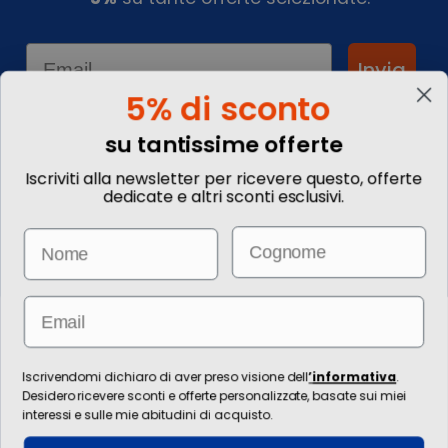
Email
Invia
5% di sconto
su tantissime offerte
Informazioni
Iscriviti alla newsletter per ricevere questo, offerte
dedicate e altri sconti esclusivi.
Chi siamo
Blog
Email
Name
Contattaci
Commenta il tuo viaggio
Come prenotare
Informazioni Legali
Email
Le immagini hanno valore puramente illustrativo. I prezzi e le
informazioni possono essere soggetti a modifiche.
Per l’erogazione dei servizi di viaggio è responsabile/direzione tecnica
Iscrivendomi dichiaro di aver preso visione dell
’
informativa
.
Ignas Tour S.p.A., Largo Cesare Battisti, 28 - 39044 Egna (BZ) - Italia,
Desidero ricevere sconti e offerte personalizzate, basate sui miei
P.IVA: 01652670215. È venditore Ignas Tour S.p.A., Largo Cesare Battisti, 28 -
interessi e sulle mie abitudini di acquisto.
39044 Egna (BZ) - Italia, P.IVA: 01652670215. Capitale sociale
120.000,00€ interamente versato, Camera di Commercio Industria