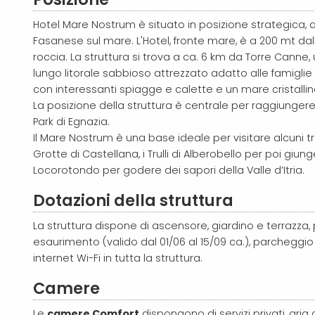
Hotel Mare Nostrum è situato in posizione strategica, a
Fasanese sul mare. L'Hotel, fronte mare, è a 200 mt da
roccia. La struttura si trova a ca. 6 km da Torre Canne
lungo litorale sabbioso attrezzato adatto alle famiglie
con interessanti spiagge e calette e un mare cristallin
La posizione della struttura è centrale per raggiungere
Park di Egnazia.
Il Mare Nostrum è una base ideale per visitare alcuni tr
Grotte di Castellana, i Trulli di Alberobello per poi giun
Locorotondo per godere dei sapori della Valle d’Itria.
Dotazioni della struttura
La struttura dispone di ascensore, giardino e terrazza, 
esaurimento (valido dal 01/06 al 15/09 ca.), parcheggi
internet Wi-Fi in tutta la struttura.
Camere
Le
camere Comfort
dispongono di servizi privati, ar