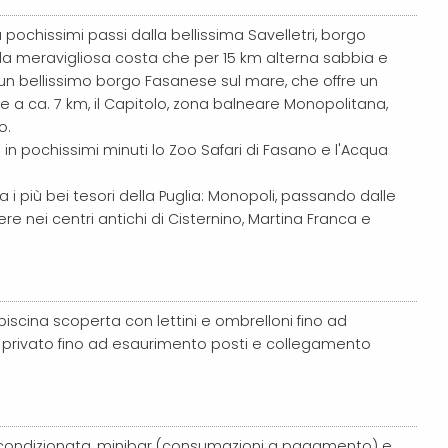
 pochissimi passi dalla bellissima Savelletri, borgo
lla meravigliosa costa che per 15 km alterna sabbia e
, un bellissimo borgo Fasanese sul mare, che offre un
 e a ca. 7 km, il Capitolo, zona balneare Monopolitana,
o.
 in pochissimi minuti lo Zoo Safari di Fasano e l'Acqua
a i più bei tesori della Puglia: Monopoli, passando dalle
gere nei centri antichi di Cisternino, Martina Franca e
piscina scoperta con lettini e ombrelloni fino ad
o privato fino ad esaurimento posti e collegamento
ia condizionata, minibar (consumazioni a pagamento) e