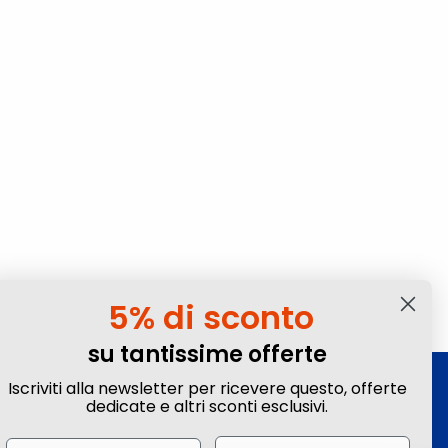
5% di sconto
su tantissime offerte
Iscriviti alla newsletter per ricevere questo, offerte
Iscriviti alla Newsletter
dedicate e altri sconti esclusivi.
Ottieni sconti e vantaggi esclusivi! Subito un
Email
Name