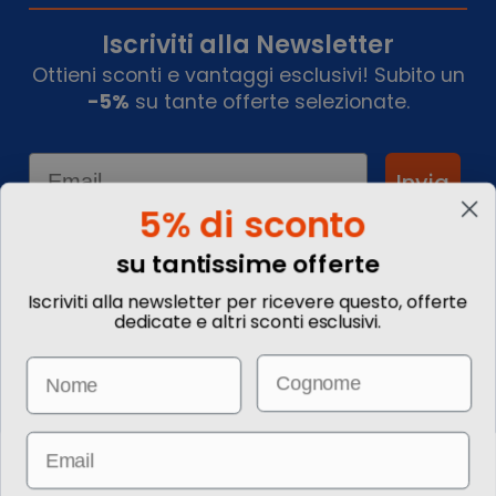
Iscriviti alla Newsletter
Ottieni sconti e vantaggi esclusivi! Subito un
-5%
su tante offerte selezionate.
Email
Invia
5% di sconto
su tantissime offerte
Informazioni
Iscriviti alla newsletter per ricevere questo, offerte
dedicate e altri sconti esclusivi.
Chi siamo
Blog
Email
Name
Contattaci
Commenta il tuo viaggio
Come prenotare
Informazioni Legali
Email
Le immagini hanno valore puramente illustrativo. I prezzi e le
informazioni possono essere soggetti a modifiche.