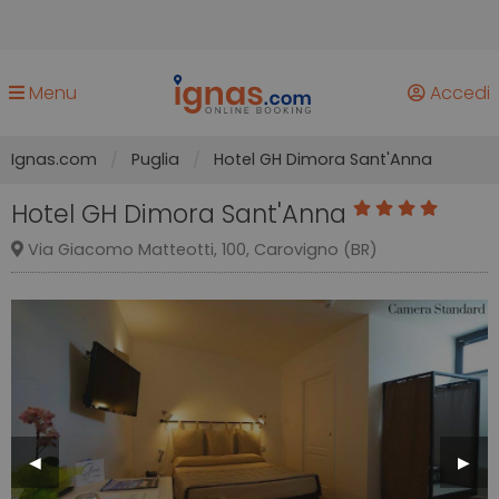
Menu
Accedi
Ignas.com
Puglia
Hotel GH Dimora Sant'Anna
Hotel GH Dimora Sant'Anna
Via Giacomo Matteotti, 100, Carovigno (BR)
Previous
◀︎
Next
▶︎
Slide
Slide