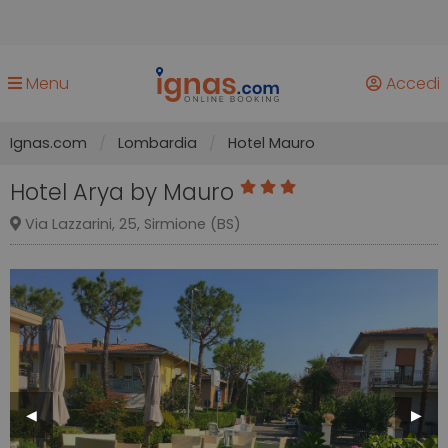
Menu
Accedi
Ignas.com
Lombardia
Hotel Mauro
Hotel Arya by Mauro
Via Lazzarini, 25, Sirmione (BS)
Previous
◀︎
Next
▶︎
Slide
Slide