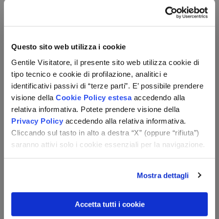
300 m dal centro ed in una posizione ideale per
raggiungere città di interesse culturale. Il Lago di Garda
congiunge tre regioni, la Lombardia, il Veneto e il Trentino
Alto Adige ed è il lago più grande d'Italia. Il comune di
Sirmione è situato nella parte meridionale del lago.
Questo sito web utilizza i cookie
L'unico accesso al suo centro storico è il suggestivo
Gentile Visitatore, il presente sito web utilizza cookie di
ponte levatoio del Castello Scaligero, che è uno dei rari
tipo tecnico e cookie di profilazione, analitici e
esempi di fortificazione lacustre. Sirmione è un piccolo
identificativi passivi di “terze parti”. E’ possibile prendere
gioiello proteso sul Lago di Garda, grazie alla natura
visione della
Cookie Policy estesa
accedendo alla
irregolare delle sue stradine strette e agli edifici antichi,
relativa informativa. Potete prendere visione della
come le Grotte di Catullo, imponente testimonianza di
Privacy Policy
accedendo alla relativa informativa.
epoca romana.
Cliccando sul tasto in alto a destra “X” (oppure “rifiuta”)
Dotazioni della struttura
saranno attivi solo i cookie essenziali per la navigazione.
La struttura dispone di reception (ca dalle 8.00 alle 22.00),
ascensore, bar, giardino, terrazza, deposito bagagli,
Mostra dettagli
parcheggio fino ad esaurimento, collegamento internet
Wi-Fi in tutta la struttura.
Accetta tutti i cookie
Camere