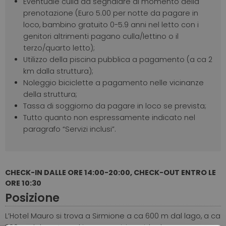
Eventuale culla da segnalare al momento della
prenotazione (Euro 5.00 per notte da pagare in
loco, bambino gratuito 0-5.9 anni nel letto con i
genitori altrimenti pagano culla/lettino o il
terzo/quarto letto);
Utilizzo della piscina pubblica a pagamento (a ca 2
km dalla struttura);
Noleggio biciclette a pagamento nelle vicinanze
della struttura;
Tassa di soggiorno da pagare in loco se prevista;
Tutto quanto non espressamente indicato nel
paragrafo “Servizi inclusi”.
CHECK-IN DALLE ORE 14:00-20:00, CHECK-OUT ENTRO LE
ORE 10:30
Posizione
L’Hotel Mauro si trova a Sirmione a ca 600 m dal lago, a ca