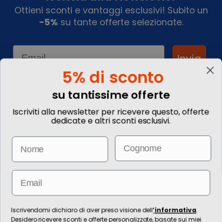
Ottieni sconti e vantaggi esclusivi! Subito un
-5%
su tante offerte selezionate.
Email
Invia
5% di sconto
su tantissime offerte
Informazioni
Iscriviti alla newsletter per ricevere questo, offerte
dedicate e altri sconti esclusivi.
Chi siamo
Blog
Email
Name
Contattaci
Commenta il tuo viaggio
Come prenotare
Informazioni Legali
Email
Le immagini hanno valore puramente illustrativo. I prezzi e le
informazioni possono essere soggetti a modifiche.
Per l’erogazione dei servizi di viaggio è responsabile/direzione tecnica
Iscrivendomi dichiaro di aver preso visione dell
’
informativa
.
Ignas Tour S.p.A., Largo Cesare Battisti, 28 - 39044 Egna (BZ) - Italia,
Desidero ricevere sconti e offerte personalizzate, basate sui miei