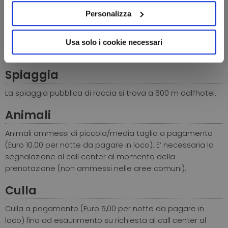
Personalizza
Le camere sono dotate di servizi privati, asciugacapelli,
aria condizionata, telefono, TV satellitare, radio, cassaforte,
collegamento internet Wi-Fi.
Usa solo i cookie necessari
Le camere multiple sono dotate di letti a castello.
Spiaggia
La spiaggia pubblica di roccia si trova a 600 m dall’hotel.
Animali
Animali ammessi di piccola/media taglia a pagamento
(Euro 10.00 per notte da pagare in loco). E’ necessaria la
segnalazione al call center al momento della
prenotazione (non ammessi nelle aree comuni).
Culla
Culla a pagamento (Euro 5,00 per notte da pagare in
loco) fino ad esaurimento su richiesta al call center al