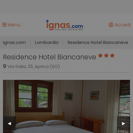
Menu
Accedi
Ignas.com
Lombardia
Residence Hotel Biancaneve
Residence Hotel Biancaneve
Via Italia, 33, Aprica (SO)
Previous
◀︎
Next
▶︎
Slide
Slide