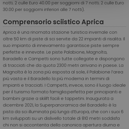
notti; 2 culle Euro 40.00 per soggiorni di 7 notti; 2 culle Euro
30.00 per soggiorni inferiori alle 7 notti).
Comprensorio sciistico Aprica
Aprica è una rinomata stazione turistica invernale con
oltre 50 km di piste di sci servite da 22 impianti di risalita. Il
suo impianto di innevamento garantisce piste sempre
perfette e innevate. Le piste Palabione, Magnolta,
Baradello e Campetti sono tutte collegate e dispongono
di tracciati che da quota 2300 metri arrivano in paese. La
Magnolta è la zona più esposta al sole, il Palabione l’area
più vasta e il Baradello la più moderna in termini di
impianti e tracciati. I Campetti, invece, sono il luogo ideale
per il turismo formato famiglia:perfetta per principianti e
bambini grazie a skilift facili e tappetini. Inaugurata a
dicembre 2021, la Superpanoramica del Baradello è la
pista da sci illuminata più lunga d’Europa, che con i suoi 6
km sviluppati su un dislivello totale di 810 metri soddisfa
chi non si accontenta della canonica apertura diurna e