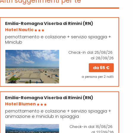
Altri suggerimenti per te
Emilia-Romagna
Viserba di Rimini (RN)
Hotel Nautic
pernottamento e colazione + servizio spiaggia +
Miniclub
Check-in
dal 25/08/26
al 28/09/26
da
65 €
a persona per 2 notti
Emilia-Romagna
Viserba di Rimini (RN)
Hotel Blumen
pernottamento e colazione + servizio spiaggia +
animazione e miniclub in spiaggia
Check-in
dal 16/08/26
al 27/09/26