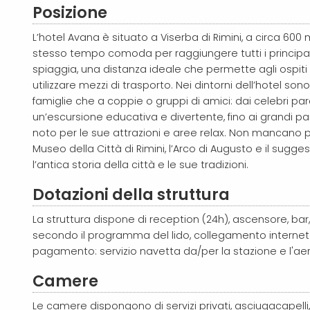
Posizione
L’hotel Avana è situato a Viserba di Rimini, a circa 600
stesso tempo comoda per raggiungere tutti i principali se
spiaggia, una distanza ideale che permette agli ospiti 
utilizzare mezzi di trasporto. Nei dintorni dell’hotel so
famiglie che a coppie o gruppi di amici: dai celebri par
un’escursione educativa e divertente, fino ai grandi par
noto per le sue attrazioni e aree relax. Non mancano poi
Museo della Città di Rimini, l’Arco di Augusto e il sug
l’antica storia della città e le sue tradizioni.
Dotazioni della struttura
La struttura dispone di reception (24h), ascensore, bar
secondo il programma del lido, collegamento internet 
pagamento: servizio navetta da/per la stazione e l'aer
Camere
Le camere dispongono di servizi privati, asciugacapelli, 