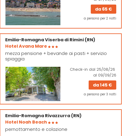
da
65 €
a persona per 2 notti
Emilia-Romagna
Viserba di Rimini (RN)
Hotel Avana Mare
mezza pensione + bevande ai pasti + servizio
spiaggia
Check-in
dal 25/08/26
al 09/09/26
da
145 €
a persona per 3 notti
Emilia-Romagna
Rivazzurra (RN)
Hotel Noah Beach
pernottamento e colazione