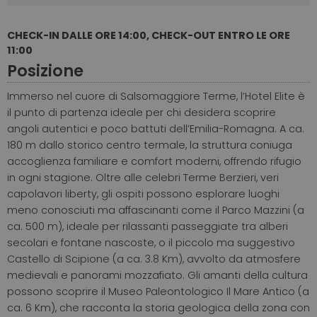
CHECK-IN DALLE ORE 14:00, CHECK-OUT ENTRO LE ORE
11:00
Posizione
Immerso nel cuore di Salsomaggiore Terme, l’Hotel Elite è
il punto di partenza ideale per chi desidera scoprire
angoli autentici e poco battuti dell’Emilia-Romagna. A ca.
180 m dallo storico centro termale, la struttura coniuga
accoglienza familiare e comfort moderni, offrendo r
ifugio
in ogni stagione.
Oltre alle celebri Terme Berzieri, veri
capolavori liberty, gli ospiti possono esplorare luoghi
meno conosciuti ma affascinanti come il Parco Mazzini (a
ca. 500 m), ideale per rilassanti passeggiate tra alberi
secolari e fontane nascoste, o il piccolo ma suggestivo
Castello di Scipione (a ca. 3.8 Km), avvolto da atmosfere
medievali e panorami mozzafiato. Gli amanti della cultura
possono scoprire il Museo Paleontologico Il Mare Antico (a
ca. 6 Km), che racconta la storia geologica della zona con