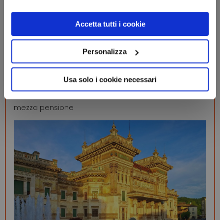
Accetta tutti i cookie
Altri suggerimenti per te
Personalizza
Usa solo i cookie necessari
Emilia-Romagna
Salsomaggiore Terme (PR)
Hotel Elite
S
mezza pensione