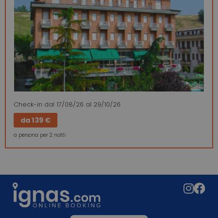
Check-in
dal 17/08/26
al 29/10/26
da
139 €
a persona per 2 notti