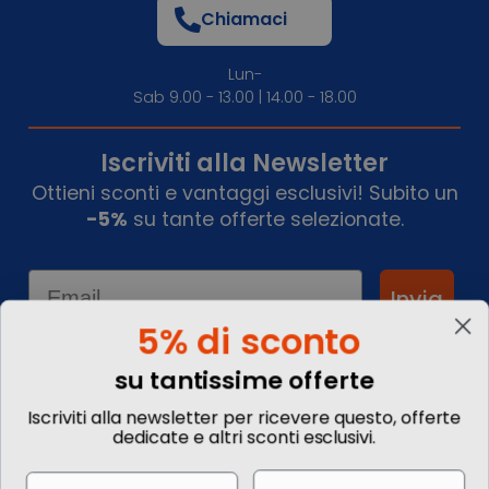
Chiamaci
Lun-
Sab 9.00 - 13.00 | 14.00 - 18.00
Iscriviti alla Newsletter
Ottieni sconti e vantaggi esclusivi! Subito un
-5%
su tante offerte selezionate.
Email
Invia
5% di sconto
su tantissime offerte
Informazioni
Iscriviti alla newsletter per ricevere questo, offerte
dedicate e altri sconti esclusivi.
Chi siamo
Blog
Email
Name
Contattaci
Commenta il tuo viaggio