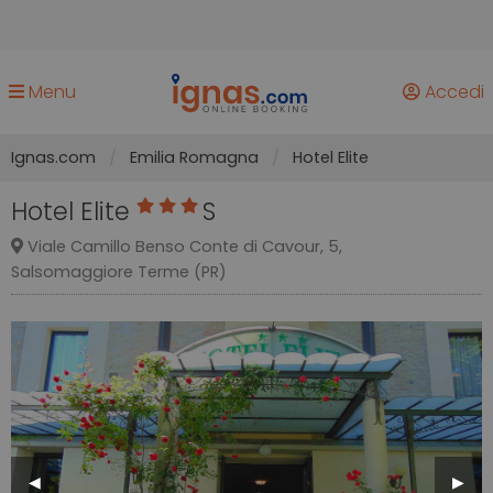
Menu
Accedi
Ignas.com
Emilia Romagna
Hotel Elite
Hotel Elite
S
Viale Camillo Benso Conte di Cavour, 5,
Salsomaggiore Terme (PR)
Previous
◀︎
Next
▶︎