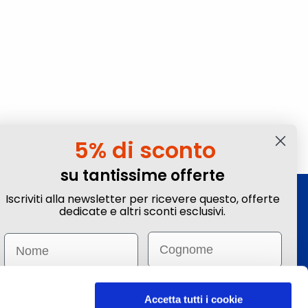
5% di sconto
su tantissime offerte
Iscriviti alla newsletter per ricevere questo, offerte
Iscriviti alla Newsletter
dedicate e altri sconti esclusivi.
Ottieni sconti e vantaggi esclusivi! Subito un
Email
Name
-5%
su tante offerte selezionate.
Email
Email
Invia
Accetta tutti i cookie