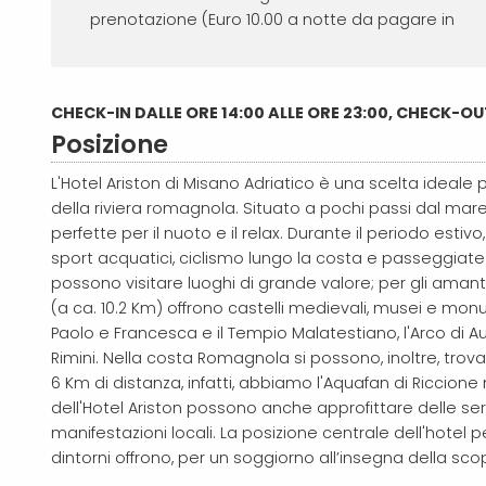
prenotazione (Euro 10.00 a notte da pagare in
CHECK-IN DALLE ORE 14:00 ALLE ORE 23:00, CHECK-OU
Posizione
L'Hotel Ariston di Misano Adriatico è una scelta ideale p
della riviera romagnola. Situato a pochi passi dal ma
perfette per il nuoto e il relax. Durante il periodo estivo
sport acquatici, ciclismo lungo la costa e passeggiate
possono visitare luoghi di grande valore; per gli amanti 
(a ca. 10.2 Km) offrono castelli medievali, musei e monu
Paolo e Francesca e il Tempio Malatestiano, l'Arco di Au
Rimini.
Nella costa Romagnola si possono, inoltre, trovar
6 Km di distanza, infatti, abbiamo l'Aquafan di Riccion
dell'Hotel Ariston possono anche approfittare delle se
manifestazioni locali. La posizione centrale dell'hotel 
dintorni offrono, per un soggiorno all’insegna della sco