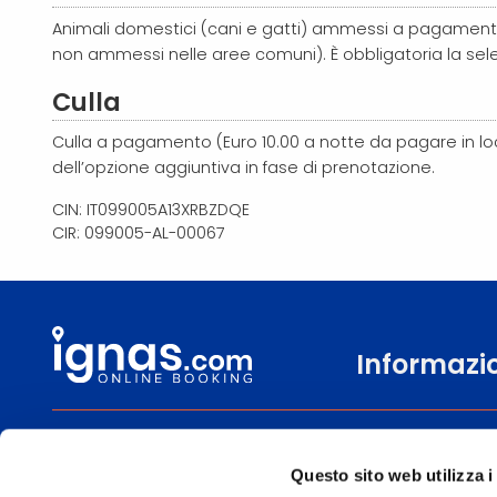
Animali domestici (cani e gatti) ammessi a pagamento 
non ammessi nelle aree comuni). È obbligatoria la sele
Culla
Culla a pagamento (Euro 10.00 a notte da pagare in loc
dell’opzione aggiuntiva in fase di prenotazione.
CIN: IT099005A13XRBZDQE
CIR: 099005-AL-00067
Informazi
0471 806600
Chi siamo
Questo sito web utilizza i
Lun-
Contattaci