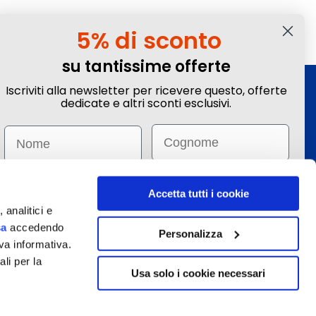
5% di sconto
su tantissime offerte
Iscriviti alla newsletter per ricevere questo, offerte
Iscriviti alla Newsletter
dedicate e altri sconti esclusivi.
Ottieni sconti e vantaggi esclusivi! Subito un
Email
Name
-5%
su tante offerte selezionate.
Email
Email
Invia
Accetta tutti i cookie
 analitici e
sa
accedendo
Iscrivendomi dichiaro di aver preso visione dell
’
informativa
.
Personalizza
va informativa.
Desidero ricevere sconti e offerte personalizzate, basate sui miei
interessi e sulle mie abitudini di acquisto.
ali per la
Usa solo i cookie necessari
etti a modifiche.
Iscrivimi
70215. È venditore Ignas Tour S.p.A., Largo Cesare Battisti, 28 - 39044 Egna