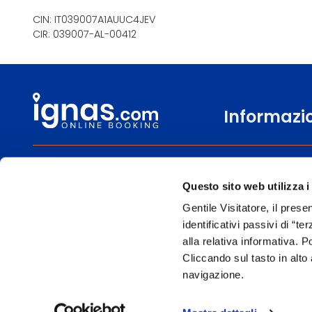
CIN: IT039007A1AUUC4JEV
CIR: 039007-AL-00412
Informazi
0471 806600
Chi siamo
Questo sito web utilizza i
Lun-
Contattaci
Sab 9.00 - 13.00 | 14.00 - 18.00
Gentile Visitatore, il prese
Come prenotare
identificativi passivi di “t
alla relativa informativa. 
Cliccando sul tasto in alto 
navigazione.
Le immagini hann
Per l’erogazione dei servizi di viaggio è responsabile/direzione tecnica Ig