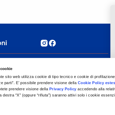
oni
Blog
 cookie
Commenta il tuo viaggio
nte sito web utilizza cookie di tipo tecnico e cookie di profilazione,
Informazioni Legali
erze parti”. E’ possibile prendere visione della
Cookie Policy este
Potete prendere visione della
Privacy Policy
accedendo alla relati
a destra “X” (oppure “rifiuta”) saranno attivi solo i cookie essenzi
o valore puramente illustrativo. I prezzi e le informazioni possono essere sogg
nas Tour S.p.A., Largo Cesare Battisti, 28 - 39044 Egna (BZ) - Italia, P.IVA: 016526