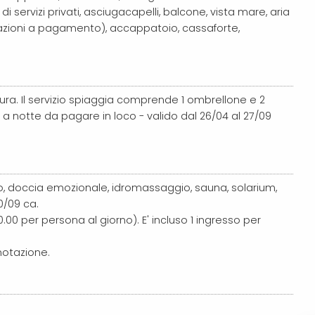
 servizi privati, asciugacapelli, balcone, vista mare, aria
mazioni a pagamento), accappatoio, cassaforte,
tura. Il servizio spiaggia comprende 1 ombrellone e 2
 a notte da pagare in loco - valido dal 26/04 al 27/09
co, doccia emozionale, idromassaggio, sauna, solarium,
0/09 ca.
0 per persona al giorno). E' incluso 1 ingresso per
otazione.