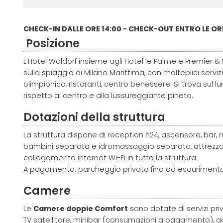
CHECK-IN DALLE ORE 14:00 - CHECK-OUT ENTRO LE ORE
Posizione
L'Hotel Waldorf insieme agli Hotel le Palme e Premier &
sulla spiaggia di Milano Marittima, con molteplici serviz
olimpionica, ristoranti, centro benessere. Si trova sul 
rispetto al centro e alla lussureggiante pineta.
Dota
zioni della struttura
La struttura dispone di reception h24, ascensore, bar, r
bambini separata e idromassaggio separato, attrezzata
collegamento internet Wi-Fi in tutta la struttura.
A pagamento: parcheggio privato fino ad esaurimento (
Camere
Le
Camere doppie Comfort
sono dotate di servizi priv
TV satellitare, minibar (consumazioni a pagamento), a