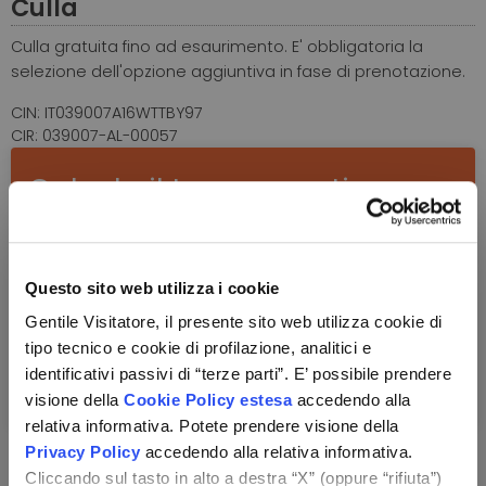
Culla
Culla gratuita fino ad esaurimento.
E' obbligatoria la
selezione dell'opzione aggiuntiva in fase di prenotazione.
CIN: IT039007A16WTTBY97
CIR: 039007-AL-00057
Calcola il tuo preventivo
I costi variano a seconda del periodo di viaggio
selezionato.
Questo sito web utilizza i cookie
Numero totale dei viaggiatori
Gentile Visitatore, il presente sito web utilizza cookie di
Totale viaggiatori, anche se gratuiti
tipo tecnico e cookie di profilazione, analitici e
identificativi passivi di “terze parti”. E’ possibile prendere
visione della
Cookie Policy estesa
accedendo alla
relativa informativa. Potete prendere visione della
Privacy Policy
accedendo alla relativa informativa.
Cliccando sul tasto in alto a destra “X” (oppure “rifiuta”)