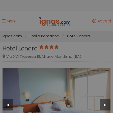
Menu
Accedi
Ignas.com
Emilia Romagna
Hotel Londra
Hotel Londra
Via XVI Traversa 16, Milano Marittima (RA)
Previous
◀︎
Next
▶︎
Slide
Slide