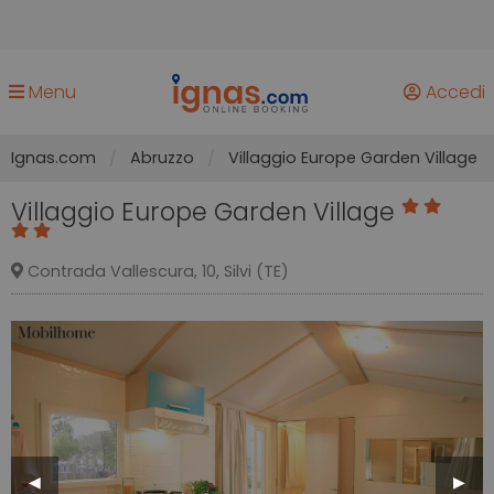
Menu
Accedi
Ignas.com
Abruzzo
Villaggio Europe Garden Village
Villaggio Europe Garden Village
Contrada Vallescura, 10, Silvi (TE)
Previous
◀︎
Next
▶︎