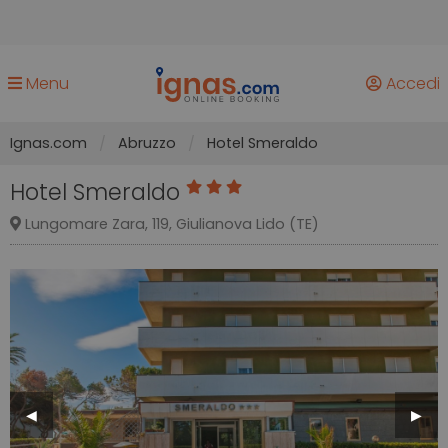
Menu
Accedi
Ignas.com
Abruzzo
Hotel Smeraldo
Hotel Smeraldo
Lungomare Zara, 119, Giulianova Lido (TE)
Previous
◀︎
Next
▶︎
Slide
Slide