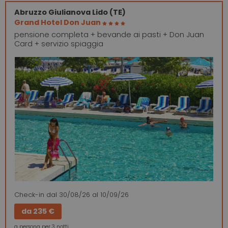
Abruzzo
Giulianova Lido (TE)
Grand Hotel Don Juan
pensione completa + bevande ai pasti + Don Juan
Card + servizio spiaggia
Check-in
dal 30/08/26
al 10/09/26
da
235 €
a persona per 3 notti