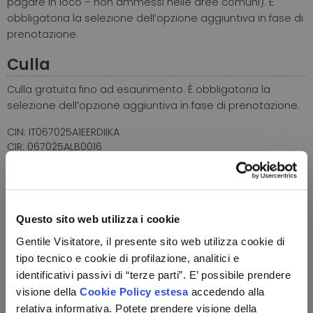
pagare in loco – non ammessi nelle aree comuni). È
obbligatoria la selezione dell’opzione aggiuntiva in fase di
prenotazione.
Culla
Culla gratuita fino ad esaurimento. È obbligatoria la
selezione dell’opzione aggiuntiva in fase di prenotazione.
CIN: IT067025A1EERDIIKA
CIR: 067025ALB0016
Calcola il tuo preventivo
I costi variano a seconda del periodo di viaggio
Questo sito web utilizza i cookie
selezionato.
Gentile Visitatore, il presente sito web utilizza cookie di
Numero totale dei viaggiatori
tipo tecnico e cookie di profilazione, analitici e
identificativi passivi di “terze parti”. E’ possibile prendere
Totale viaggiatori, anche se gratuiti
visione della
Cookie Policy estesa
accedendo alla
relativa informativa. Potete prendere visione della