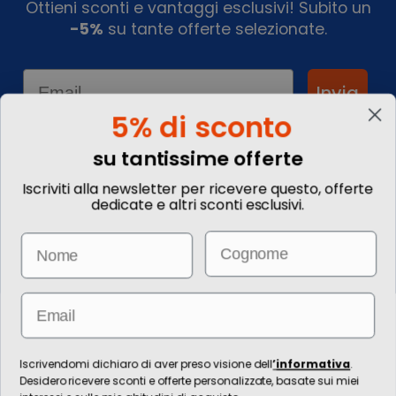
Ottieni sconti e vantaggi esclusivi! Subito un
-5%
su tante offerte selezionate.
Email
Invia
5% di sconto
su tantissime offerte
Informazioni
Iscriviti alla newsletter per ricevere questo, offerte
dedicate e altri sconti esclusivi.
Chi siamo
Blog
Email
Name
Contattaci
Commenta il tuo viaggio
Come prenotare
Informazioni Legali
Email
Le immagini hanno valore puramente illustrativo. I prezzi e le
informazioni possono essere soggetti a modifiche.
Per l’erogazione dei servizi di viaggio è responsabile/direzione tecnica
Iscrivendomi dichiaro di aver preso visione dell
’
informativa
.
Ignas Tour S.p.A., Largo Cesare Battisti, 28 - 39044 Egna (BZ) - Italia,
Desidero ricevere sconti e offerte personalizzate, basate sui miei
P.IVA: 01652670215. È venditore Ignas Tour S.p.A., Largo Cesare Battisti, 28 -