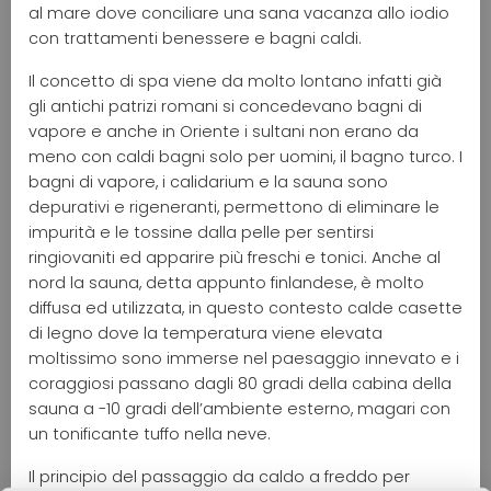
al mare dove conciliare una sana vacanza allo iodio
con trattamenti benessere e bagni caldi.
Il concetto di spa viene da molto lontano infatti già
gli antichi patrizi romani si concedevano bagni di
vapore e anche in Oriente i sultani non erano da
meno con caldi bagni solo per uomini, il bagno turco. I
bagni di vapore, i calidarium e la sauna sono
depurativi e rigeneranti, permettono di eliminare le
impurità e le tossine dalla pelle per sentirsi
ringiovaniti ed apparire più freschi e tonici. Anche al
nord la sauna, detta appunto finlandese, è molto
diffusa ed utilizzata, in questo contesto calde casette
di legno dove la temperatura viene elevata
moltissimo sono immerse nel paesaggio innevato e i
coraggiosi passano dagli 80 gradi della cabina della
sauna a -10 gradi dell’ambiente esterno, magari con
un tonificante tuffo nella neve.
Il principio del passaggio da caldo a freddo per