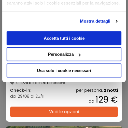
saranno attivi solo i cookie essenziali per la navigazione.
Mostra dettagli
Accetta tutti i cookie
Personalizza
Hotel Adua & Regina di Saba Wellness &
Beauty
Toscana - Montecatini Terme (PT)
Usa solo i cookie necessari
pernottamento e colazione
Utilizzo del centro benessere
Check-in:
per persona,
2 notti
dal 29/08 al 25/11
129 €
da
Vedi le opzioni