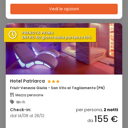
Vedi le opzioni
PRENOTA PRIMA
ENTRO 60 giorni dalla partenza 10%
Hotel Patriarca
Friuli-Venezia Giulia - San Vito al Tagliamento (PN)
Mezza pensione
Wi-Fi
Check-in:
per persona,
2 notti
dal 14/08 al 28/12
155 €
da