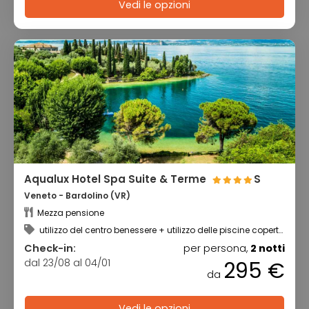
Vedi le opzioni
Aqualux Hotel Spa Suite & Terme
S
Veneto - Bardolino (VR)
Mezza pensione
utilizzo del centro benessere + utilizzo delle piscine coperte
e scoperte
Check-in:
per persona,
2 notti
dal 23/08 al 04/01
295 €
da
Vedi le opzioni