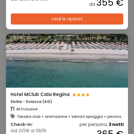
355 €
da
Vedi le opzioni
Hotel MClub Cala Regina
Sicilia - Sciacca (AG)
All Inclusive
Tessera club + animazione + servizio spiaggia + piscina
scoperta
Check-in:
per persona,
3 notti
dal 21/08 al 29/10