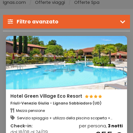
Ignas.com
Offerte viaggi
Offerte Spa
Filtro avanzato
Hotel Green Village Eco Resort
Friuli-Venezia Giulia - Lignano Sabbiadoro (UD)
Mezza pensione
Servizio spiaggia + utilizzo della piscina scoperta +
utilizzo dell’area benessere + miniclub
Check-in:
per persona,
3 notti
dal 18/08 al 24/09