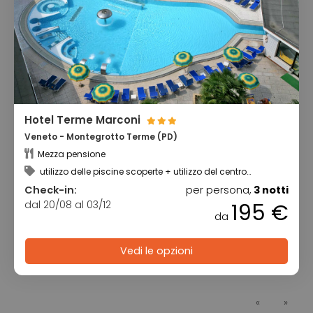
Hotel Terme Marconi
Veneto - Montegrotto Terme (PD)
Mezza pensione
utilizzo delle piscine scoperte + utilizzo del centro
benessere
Check-in:
per persona,
3 notti
dal 20/08 al 03/12
195 €
da
Vedi le opzioni
«
»