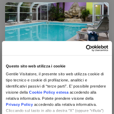
Hotel Adua & Regina di Saba Wellness &
Beauty
Toscana - Montecatini Terme (PT)
Questo sito web utilizza i cookie
mezza pensione
Gentile Visitatore, il presente sito web utilizza cookie di
Utilizzo del centro benessere
tipo tecnico e cookie di profilazione, analitici e
Check-in:
per persona,
2 notti
identificativi passivi di “terze parti”. E’ possibile prendere
dal 29/08 al 25/11
149 €
da
visione della
Cookie Policy estesa
accedendo alla
relativa informativa. Potete prendere visione della
Vedi le opzioni
Privacy Policy
accedendo alla relativa informativa.
Cliccando sul tasto in alto a destra “X” (oppure “rifiuta”)