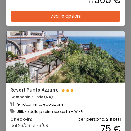
365 €
da
Vedi le opzioni
Resort Punto Azzurro
Campania - Forio (NA)
Pernottamento e colazione
Utilizzo della piscina scoperta + Wi-Fi
Check-in:
per persona,
2 notti
dal 28/08 al 28/09
75 €
da