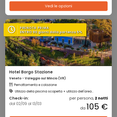
Vedi le opzioni
PRENOTA PRIMA
ENTRO 90 giorni dalla partenza 5%
Hotel Borgo Stazione
Veneto - Valeggio sul Mincio (VR)
Pernottamento e colazione
Utilizzo della piscina scoperta + utilizzo dell'area
benessere
Check-in:
per persona,
2 notti
dal 02/09 al 13/03
105 €
da