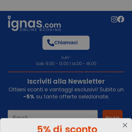
Chiamaci
Lun-
Sab 9.00 - 13.00 | 14.00 - 18.00
Iscriviti alla Newsletter
Ottieni sconti e vantaggi esclusivi! Subito un
-5%
su tante offerte selezionate.
Email
Invia
5% di sconto