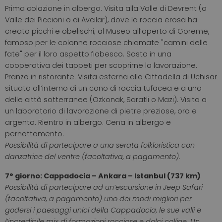
Prima colazione in albergo. Visita alla Valle di Devrent (o
Valle dei Piccioni o di Avcilar), dove la roccia erosa ha
creato picchi e obelischi; al Museo all’aperto di Goreme,
famoso per le colonne rocciose chiamate "camini delle
fate" per il loro aspetto fiabesco. Sosta in una
cooperativa dei tappeti per scoprirne la lavorazione.
Pranzo in ristorante. Visita esterna alla Cittadella di Uchisar
situata all’interno di un cono di roccia tufacea e a una
delle città sotterranee (Ozkonak, Saratli o Mazi). Visita a
un laboratorio di lavorazione di pietre preziose, oro e
argento. Rientro in albergo. Cena in albergo e
pernottamento.
Possibilità di partecipare a una serata folkloristica con
danzatrice del ventre (facoltativa, a pagamento).
7° giorno: Cappadocia – Ankara – Istanbul (737 km)
Possibilità di partecipare ad un’escursione in Jeep Safari
(facoltativa, a pagamento) uno dei modi migliori per
godersi i paesaggi unici della Cappadocia, le sue valli e
l’incredibile mix di formazioni rocciose e dolci colline. Un