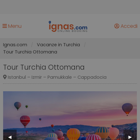
Menu
Accedi
Ignas.com
Vacanze in Turchia
Tour Turchia Ottomana
Tour Turchia Ottomana
Istanbul – Izmir – Pamukkale – Cappadocia
Previous
◀︎
Next
▶︎