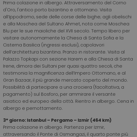
Prima colazione in albergo. Attraversamento del Corno
d'Oro, l'antico porto bizantino e ottomano. Visita
all’Ippodromo, sede delle corse delle bighe; agli obelischi
e alla Moschea del Sultano Ahmet, nota come Moschea
Blu per le sue maioliche del XVII secolo. Tempo libero per
visitare autonomamente la Chiesa di Santa Sofia e la
Cisterna Basilica (ingressi esclusi), capolavori
dell’architettura bizantina. Pranzo in ristorante. Visita al
Palazzo Topkapi con sezione Harem e alla Chiesa di Santa
Irene, dimora dei Sultani per quasi quattro secoli, che
testimonia la magnificenza dell’Impero Ottomano, e al
Gran Bazaar, il più grande mercato coperto del mondo.
Possibilità di partecipare a una crociera (facoltativa, a
pagamento) sul Bosforo, per ammirare il versante
asiatico ed europeo della città. Rientro in albergo. Cena in
albergo e pernottamento.
3° giorno: Istanbul – Pergamo – Izmir (464 km)
Prima colazione in albergo. Partenza per Izmir,
attraversando il Ponte di Osmangazi, il quarto ponte più