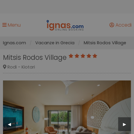
Menu
Accedi
Ignas.com
Vacanze in Grecia
Mitsis Rodos Village
Mitsis Rodos Village
Rodi - Kiotari
Previous
◀︎
Next
▶︎
Slide
Slide