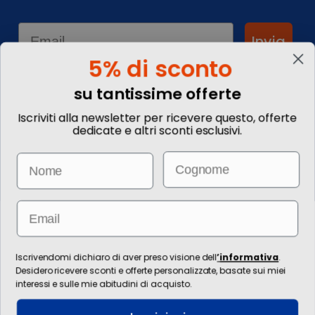
Email
Invia
5% di sconto
su tantissime offerte
Informazioni
Iscriviti alla newsletter per ricevere questo, offerte
dedicate e altri sconti esclusivi.
Chi siamo
Blog
Email
Name
Contattaci
Commenta il tuo viaggio
Come prenotare
Informazioni Legali
Email
Le immagini hanno valore puramente illustrativo. I prezzi e le
informazioni possono essere soggetti a modifiche.
Per l’erogazione dei servizi di viaggio è responsabile/direzione tecnica
Iscrivendomi dichiaro di aver preso visione dell
’
informativa
.
Ignas Tour S.p.A., Largo Cesare Battisti, 28 - 39044 Egna (BZ) - Italia,
Desidero ricevere sconti e offerte personalizzate, basate sui miei
P.IVA: 01652670215. È venditore Ignas Tour S.p.A., Largo Cesare Battisti, 28 -
interessi e sulle mie abitudini di acquisto.
39044 Egna (BZ) - Italia, P.IVA: 01652670215. Capitale sociale
120.000,00€ interamente versato, Camera di Commercio Industria