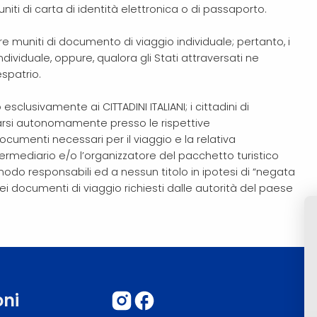
muniti di carta di identità elettronica o di passaporto.
ere muniti di documento di viaggio individuale; pertanto, i
viduale, oppure, qualora gli Stati attraversati ne
espatrio.
esclusivamente ai CITTADINI ITALIANI; i cittadini di
marsi autonomamente presso le rispettive
umenti necessari per il viaggio e la relativa
mediario e/o l’organizzatore del pacchetto turistico
 modo responsabili ed a nessun titolo in ipotesi di “negata
i documenti di viaggio richiesti dalle autorità del paese
oni