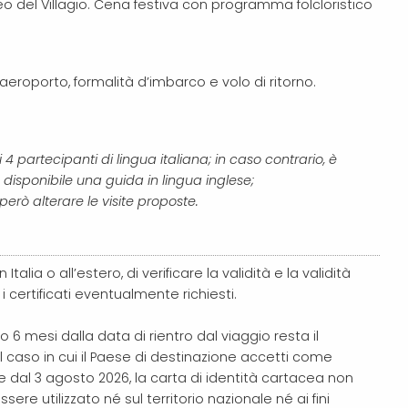
eo del Villagio. Cena festiva con programma folcloristico
aeroporto, formalità d’imbarco e volo di ritorno.
4 partecipanti di lingua italiana; in caso contrario, è
isponibile una guida in lingua inglese;
rò alterare le visite proposte.
talia o all’estero, di verificare la validità e la validità
i certificati eventualmente richiesti.
 6 mesi dalla data di rientro dal viaggio resta il
l caso in cui il Paese di destinazione accetti come
e dal 3 agosto 2026, la carta di identità cartacea non
re utilizzato né sul territorio nazionale né ai fini