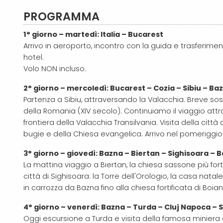
PROGRAMMA
1° giorno – martedì: Italia – Bucarest
Arrivo in aeroporto, incontro con la guida e trasferiment
hotel.
Volo NON incluso.
2° giorno – mercoledì: Bucarest – Cozia – Sibiu – Ba
Partenza a Sibiu, attraversando la Valacchia. Breve sos
della Romania (XIV secolo). Continuiamo il viaggio attra
frontiera della Valacchia Transilvania. Visita della città 
bugie e della Chiesa evangelica. Arrivo nel pomeriggio
3° giorno – giovedì: Bazna – Biertan – Sighisoara – 
La mattina viaggio a Biertan, la chiesa sassone più fortif
città di Sighisoara: la Torre dell'Orologio, la casa natal
in carrozza da Bazna fino alla chiesa fortificata di Boian
4° giorno – venerdì: Bazna – Turda – Cluj Napoca – 
Oggi escursione a Turda e visita della famosa miniera di