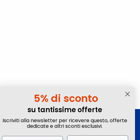
5% di sconto
su tantissime offerte
Iscriviti alla newsletter per ricevere questo, offerte
Iscriviti alla Newsletter
dedicate e altri sconti esclusivi.
Ottieni sconti e vantaggi esclusivi! Subito un
Email
Name