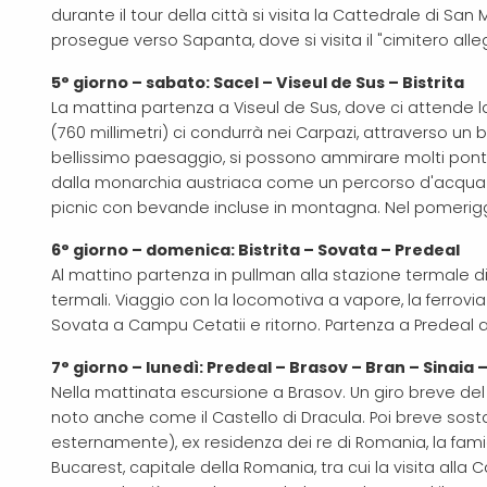
durante il tour della città si visita la Cattedrale di San 
prosegue verso Sapanta, dove si visita il "cimitero alleg
5° giorno – sabato: Sacel – Viseul de Sus – Bistrita
La mattina partenza a Viseul de Sus, dove ci attende 
(760 millimetri) ci condurrà nei Carpazi, attraverso un b
bellissimo paesaggio, si possono ammirare molti ponti e g
dalla monarchia austriaca come un percorso d'acqua a
picnic con bevande incluse in montagna. Nel pomeriggi
6° giorno – domenica: Bistrita – Sovata – Predeal
Al mattino partenza in pullman alla stazione termale 
termali. Viaggio con la locomotiva a vapore, la ferrovia
Sovata a Campu Cetatii e ritorno. Partenza a Predeal
7° giorno – lunedì: Predeal – Brasov – Bran – Sinaia 
Nella mattinata escursione a Brasov. Un giro breve del 
noto anche come il Castello di Dracula. Poi breve sosta 
esternamente), ex residenza dei re di Romania, la fami
Bucarest, capitale della Romania, tra cui la visita alla
C