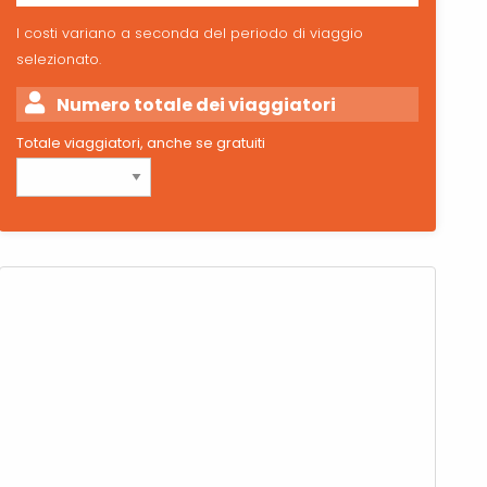
I costi variano a seconda del periodo di viaggio
selezionato.
Numero totale dei viaggiatori
Totale viaggiatori, anche se gratuiti