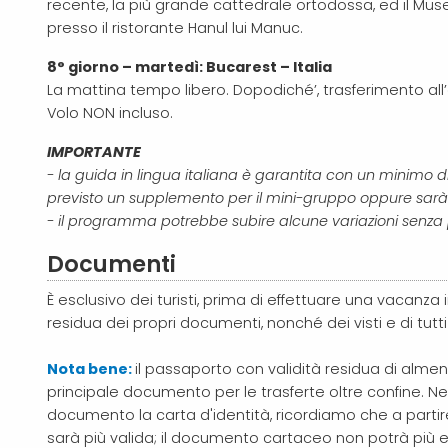
recente, la più grande cattedrale ortodossa, ed
il Mus
presso il ristorante Hanul lui Manuc.
8° giorno – martedì: Bucarest – Italia
La mattina tempo libero. Dopodiché’, trasferimento all’
Volo NON incluso.
IMPORTANTE
- la guida in lingua italiana è garantita con un minimo di 
previsto un supplemento per il mini-gruppo oppure sarà d
- il programma potrebbe subire alcune variazioni senza pe
Documenti
È esclusivo dei turisti, prima di effettuare una vacanza in I
residua dei propri documenti, nonché dei visti e di tutti 
Nota bene:
il passaporto con validità residua di almeno
principale documento per le trasferte oltre confine. Ne
documento la carta d'identità, ricordiamo che a partir
sarà più valida; il documento cartaceo non potrà più esse