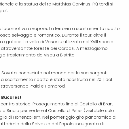
Michele e la statua del re Matthías Corvinus. Più tardi si
ro".
la locomotiva a vapore. La ferrovia a scartamento ridotto
osco selvaggio e romantico. Durante il tour, oltre il
allerie. La valle di Vaser fu utilizzata nel XVIII secolo
ttraverso fitte foreste dei Carpazi. A mezzogiorno
o trasferimento da Viseu a Bistrita.
di Sovata, conosciuta nel mondo per le sue sorgenti
 a scartamento ridotto è stata ricostruita nel 2011, dal
 attraversando Praid e Homorod.
– Bucarest
centro storico. Proseguimento fino al Castello di Bran,
a Sinaia per vedere il Castello di Peles (visitabile solo
glia di Hohenzollern. Nel pomeriggio giro panoramico di
attedrale della Salvezza del Popolo, inaugurata di