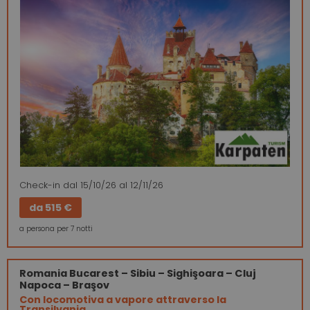
Check-in
dal 15/10/26
al 12/11/26
da
515 €
a persona per 7 notti
Romania
Bucarest – Sibiu – Sighişoara – Cluj
Napoca – Braşov
Con locomotiva a vapore attraverso la
Transilvania