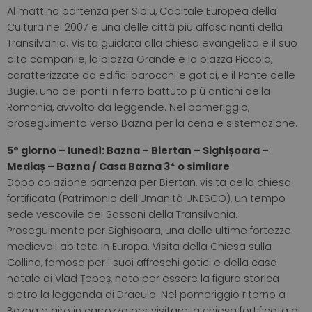
Al mattino partenza per Sibiu, Capitale Europea della
Cultura nel 2007 e una delle città più affascinanti della
Transilvania. Visita guidata alla chiesa evangelica e il suo
alto campanile, la piazza Grande e la piazza Piccola,
caratterizzate da edifici barocchi e gotici, e il Ponte delle
Bugie, uno dei ponti in ferro battuto più antichi della
Romania, avvolto da leggende. Nel pomeriggio,
proseguimento verso Bazna per la cena e sistemazione.
5° giorno – lunedì: Bazna – Biertan – Sighișoara –
Mediaș – Bazna / Casa Bazna 3* o similare
Dopo colazione partenza per Biertan, visita della chiesa
fortificata (Patrimonio dell’Umanità UNESCO), un tempo
sede vescovile dei Sassoni della Transilvania.
Proseguimento per Sighișoara, una delle ultime fortezze
medievali abitate in Europa. Visita della Chiesa sulla
Collina, famosa per i suoi affreschi gotici e della casa
natale di Vlad Țepeș, noto per essere la figura storica
dietro la leggenda di Dracula. Nel pomeriggio ritorno a
Bazna e giro in carrozza per visitare la chiesa fortificata di