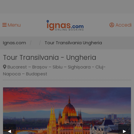
Menu
Accedi
Ignas.com
Tour Transilvania Ungheria
Tour Transilvania - Ungheria
Bucarest – Brașov – Sibiu – Sighișoara - Cluj-
Napoca – Budapest
Previous
◀︎
Next
▶︎