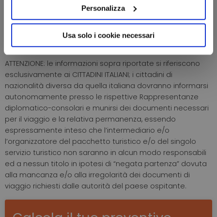
medesimi devono essere in possesso di passaporto
Personalizza
individuale, oppure, qualora gli Stati attraversati ne
riconoscano la validità, di carta di identità valida per
Usa solo i cookie necessari
l’espatrio.
ATTENZIONE: le informazioni sopra riportate si riferiscono
esclusivamente ai CITTADINI ITALIANI; i cittadini di
nazionalità diversa da quella italiana dovranno informarsi
autonomamente presso le rispettive Rappresentanze
diplomatico-consolari e munirsi dei documenti necessari
per il viaggio e la relativa permanenza, essendo
espressamente inteso che l’intermediario e/o
l’organizzatore del pacchetto turistico e/o del singolo
servizio turistico non saranno in alcun modo responsabili
ed a nessun titolo in ipotesi di “negata partenza” dovuta
alla mancanza e/o alla irregolarità dei documenti di
viaggio richiesti dalle autorità del paese ospitante.