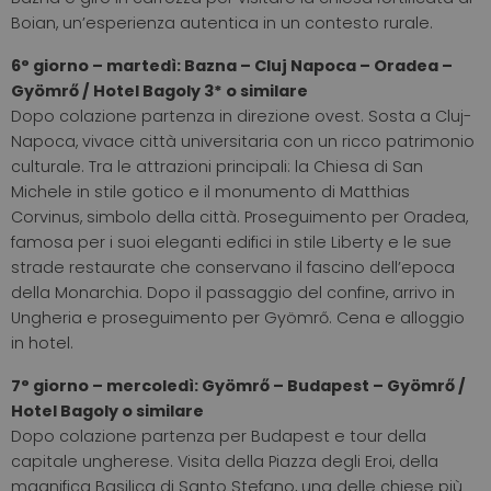
Boian, un’esperienza autentica in un contesto rurale.
6° giorno – martedì: Bazna – Cluj Napoca – Oradea –
Gyömrő / Hotel Bagoly 3* o similare
Dopo colazione partenza in direzione ovest. Sosta a Cluj-
Napoca, vivace città universitaria con un ricco patrimonio
culturale. Tra le attrazioni principali: la Chiesa di San
Michele in stile gotico e il monumento di Matthias
Corvinus, simbolo della città. Proseguimento per Oradea,
famosa per i suoi eleganti edifici in stile Liberty e le sue
strade restaurate che conservano il fascino dell’epoca
della Monarchia. Dopo il passaggio del confine, arrivo in
Ungheria e proseguimento per Gyömrő. Cena e alloggio
in hotel.
7° giorno – mercoledì: Gyömrő – Budapest – Gyömrő /
Hotel Bagoly o similare
Dopo colazione partenza per Budapest e tour della
capitale ungherese. Visita della Piazza degli Eroi, della
magnifica Basilica di Santo Stefano, una delle chiese più