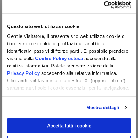
Documenti
È esclusivo dei turisti, prima di effettuare una vacanza in
Italia o all’estero, di verificare la validità e la validità
Questo sito web utilizza i cookie
residua dei propri documenti, nonché dei visti e di tutti i
Gentile Visitatore, il presente sito web utilizza cookie di
certificati eventualmente richiesti.
tipo tecnico e cookie di profilazione, analitici e
Nota bene:
il passaporto con validità residua di almeno 6
identificativi passivi di “terze parti”. E’ possibile prendere
mesi dalla data di rientro dal viaggio resta il principale
visione della
Cookie Policy estesa
accedendo alla
documento per le trasferte oltre confine. Nel caso in cui il
relativa informativa. Potete prendere visione della
Paese di destinazione accetti come documento la carta
Privacy Policy
accedendo alla relativa informativa.
d'identità, ricordiamo che a partire dal 3 agosto 2026, la
Cliccando sul tasto in alto a destra “X” (oppure “rifiuta”)
carta di identità cartacea non sarà più valida; il
saranno attivi solo i cookie essenziali per la navigazione.
documento cartaceo non potrà più essere utilizzato né
sul territorio nazionale né ai fini dell’espatrio. Tutti i cittadini
italiani dovranno essere muniti di carta di identità
Mostra dettagli
elettronica o di passaporto.
Accetta tutti i cookie
Inoltre, tutti i minori italiani che viaggiano devono essere
muniti di documento di viaggio individuale; pertanto, i