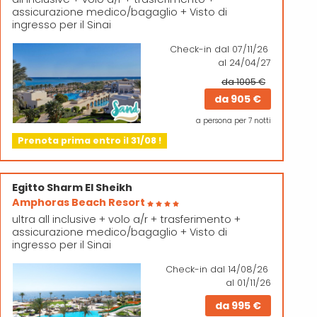
assicurazione medico/bagaglio + Visto di
ingresso per il Sinai
Check-in
dal 07/11/26
al 24/04/27
da 1005 €
da
905 €
a persona per 7 notti
Prenota prima entro il 31/08 !
Egitto
Sharm El Sheikh
Amphoras Beach Resort
ultra all inclusive + volo a/r + trasferimento +
assicurazione medico/bagaglio + Visto di
ingresso per il Sinai
Check-in
dal 14/08/26
al 01/11/26
da
995 €