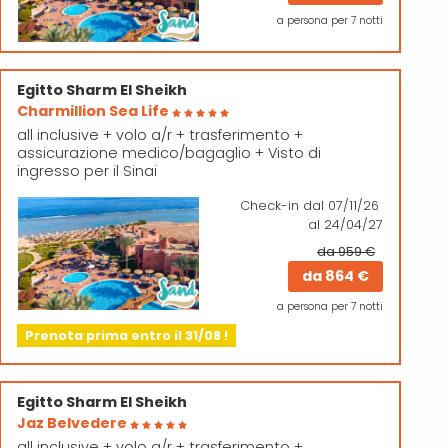
a persona per 7 notti
Egitto
Sharm El Sheikh
Charmillion Sea Life
all inclusive + volo a/r + trasferimento +
assicurazione medico/bagaglio + Visto di
ingresso per il Sinai
Check-in
dal 07/11/26
al 24/04/27
da 959 €
da
864 €
a persona per 7 notti
Prenota prima entro il 31/08 !
Egitto
Sharm El Sheikh
Jaz Belvedere
all inclusive + volo a/r + trasferimento +