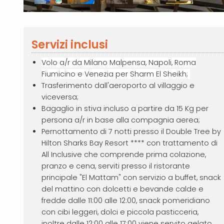
Servizi inclusi
Volo a/r da Milano Malpensa, Napoli, Roma
Fiumicino e Venezia per Sharm El Sheikh;
Trasferimento dall'aeroporto al villaggio e
viceversa;
Bagaglio in stiva incluso a partire da 15 Kg per
persona a/r in base alla compagnia aerea;
Pernottamento di 7 notti presso il Double Tree by
Hilton Sharks Bay Resort **** con trattamento di
All Inclusive che comprende prima colazione,
pranzo e cena, serviti presso il ristorante
principale "El Mattam" con servizio a buffet, snack
del mattino con dolcetti e bevande calde e
fredde dalle 11:00 alle 12:00, snack pomeridiano
con cibi leggeri, dolci e piccola pasticceria,
inoltre dalle 12:00 alle 17:00 viene servito gelato