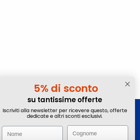
5% di sconto
su tantissime offerte
Iscriviti alla newsletter per ricevere questo, offerte
Iscriviti alla Newsletter
dedicate e altri sconti esclusivi.
Ottieni sconti e vantaggi esclusivi! Subito un
Email
Name
-5%
su tante offerte selezionate.