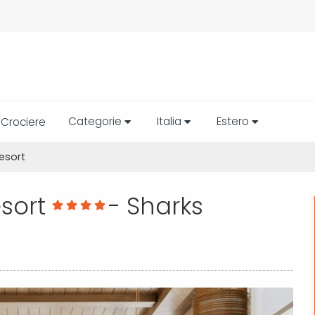
Categorie
Italia
Estero
Crociere
Resort
esort
- Sharks