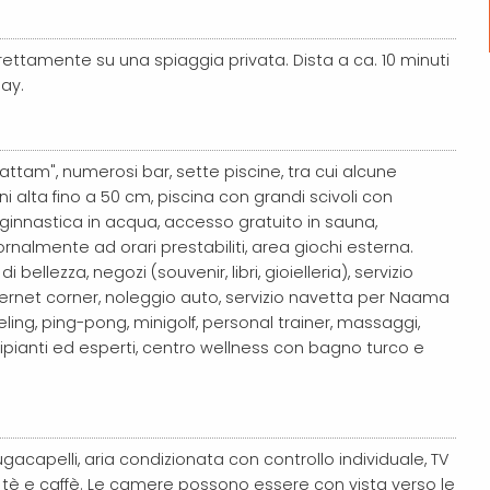
direttamente su una spiaggia privata. Dista a ca. 10 minuti
ay.
 Mattam", numerosi bar, sette piscine, tra cui alcune
ni alta fino a 50 cm, piscina con grandi scivoli con
a, ginnastica in acqua, accesso gratuito in sauna,
rnalmente ad orari prestabiliti, area giochi esterna.
ellezza, negozi (souvenir, libri, gioielleria), servizio
ternet corner, noleggio auto, servizio navetta per Naama
ling, ping-pong, minigolf, personal trainer, massaggi,
cipianti ed esperti, centro wellness con bagno turco e
ugacapelli, aria condizionata con controllo individuale, TV
per tè e caffè. Le camere possono essere con vista verso le