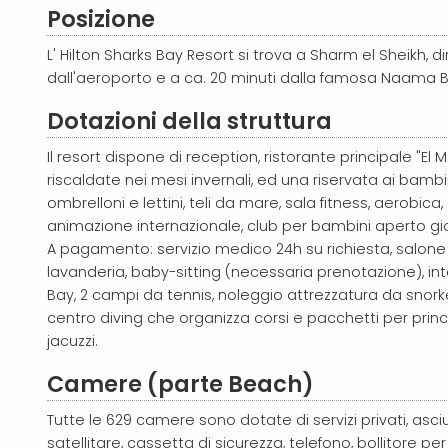
Posizione
L' Hilton Sharks Bay Resort si trova a Sharm el Sheikh, 
dall'aeroporto e a ca. 20 minuti dalla famosa Naama B
Dotazioni della struttura
Il resort dispone di reception, ristorante principale "El
riscaldate nei mesi invernali, ed una riservata ai bambi
ombrelloni e lettini, teli da mare, sala fitness, aerobic
animazione internazionale, club per bambini aperto gio
A pagamento: servizio medico 24h su richiesta, salone di b
lavanderia, baby-sitting (necessaria prenotazione), in
Bay, 2 campi da tennis, noleggio attrezzatura da snorke
centro diving che organizza corsi e pacchetti per prin
jacuzzi.
Camere (parte Beach)
Tutte le 629 camere sono dotate di servizi privati, asci
satellitare, cassetta di sicurezza, telefono, bollitore 