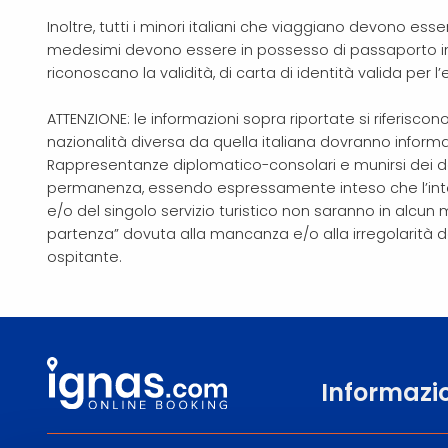
Inoltre, tutti i minori italiani che viaggiano devono ess
medesimi devono essere in possesso di passaporto indi
riconoscano la validità, di carta di identità valida per l’
ATTENZIONE: le informazioni sopra riportate si riferiscono 
nazionalità diversa da quella italiana dovranno infor
Rappresentanze diplomatico-consolari e munirsi dei doc
permanenza, essendo espressamente inteso che l’inter
e/o del singolo servizio turistico non saranno in alcun
partenza” dovuta alla mancanza e/o alla irregolarità de
ospitante.
Informazi