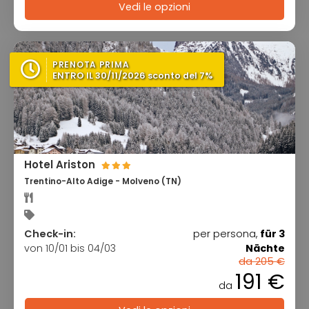
Vedi le opzioni
PRENOTA PRIMA
ENTRO IL 30/11/2026 sconto del 7%
Hotel Ariston
Trentino-Alto Adige - Molveno (TN)
Check-in:
per persona,
für 3
von 10/01 bis 04/03
Nächte
da 205 €
191 €
da