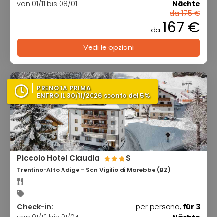
von 01/11 bis 08/01
Nächte
da 175 €
167 €
da
Vedi le opzioni
PRENOTA PRIMA
ENTRO IL 30/11/2026 sconto del 5%
Piccolo Hotel Claudia
S
Trentino-Alto Adige - San Vigilio di Marebbe (BZ)
Check-in:
per persona,
für 3
von 01/12 bis 01/04
Nächte