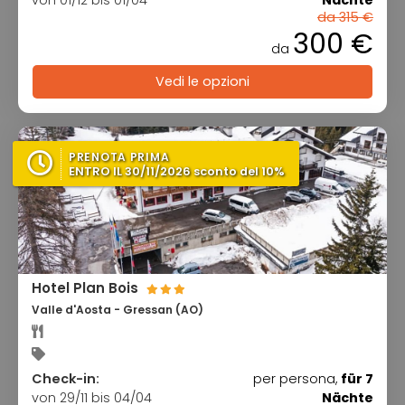
da 315 €
300 €
da
Vedi le opzioni
PRENOTA PRIMA
ENTRO IL 30/11/2026 sconto del 10%
Hotel Plan Bois
Valle d'Aosta - Gressan (AO)
Check-in:
per persona,
für 7
von 29/11 bis 04/04
Nächte