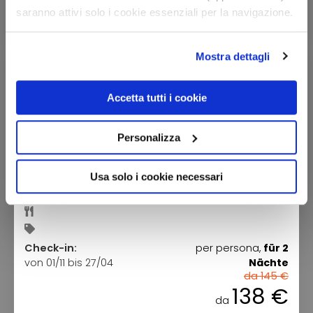
saranno attivi solo i cookie essenziali per la navigazione.
Vedi le opzioni
Mostra dettagli
PRENOTA PRIMA
ENTRO IL 30/11/2026 sconto del 5%
Accetta tutti i cookie
Personalizza
Hotel Ambrosini
Usa solo i cookie necessari
Lombardia - Aprica (SO)
Check-in:
per persona,
für 2
von 01/11 bis 27/04
Nächte
da 145 €
138 €
da