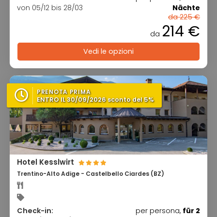
von 05/12 bis 28/03
Nächte
da 225 €
214 €
da
Vedi le opzioni
PRENOTA PRIMA
ENTRO IL 30/09/2026 sconto del 5%
Hotel Kesslwirt
Trentino-Alto Adige - Castelbello Ciardes (BZ)
Check-in:
per persona,
für 2