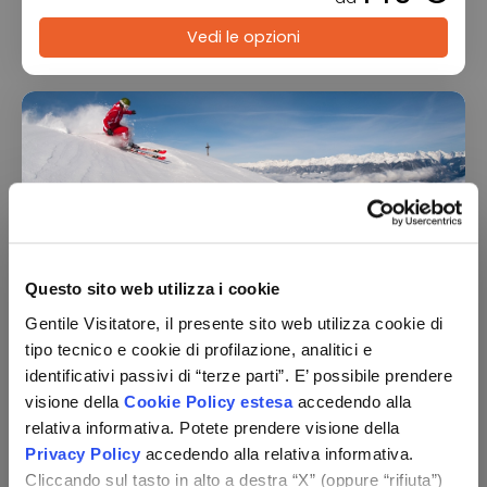
Vedi le opzioni
Questo sito web utilizza i cookie
Hotel Alte Goste & Residence Iris
Gentile Visitatore, il presente sito web utilizza cookie di
Trentino-Alto Adige - Valdaora (BZ)
tipo tecnico e cookie di profilazione, analitici e
identificativi passivi di “terze parti”. E’ possibile prendere
visione della
Cookie Policy estesa
accedendo alla
Check-in:
per persona,
für 2
relativa informativa. Potete prendere visione della
von 27/11 bis 02/04
Nächte
Privacy Policy
accedendo alla relativa informativa.
269 €
da
Cliccando sul tasto in alto a destra “X” (oppure “rifiuta”)