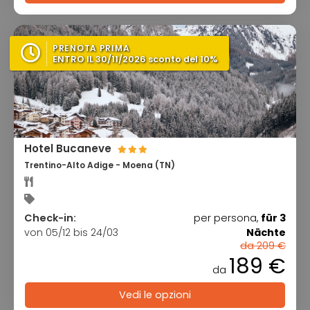
PRENOTA PRIMA
ENTRO IL 30/11/2026 sconto del 10%
Hotel Bucaneve
Trentino-Alto Adige - Moena (TN)
Check-in:
per persona,
für 3
von 05/12 bis 24/03
Nächte
da 209 €
189 €
da
Vedi le opzioni