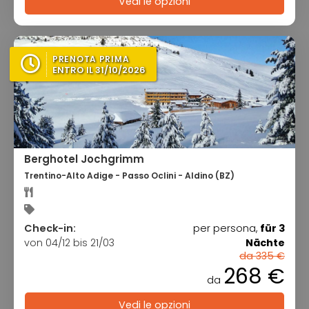
Vedi le opzioni
PRENOTA PRIMA
ENTRO IL 31/10/2026
Berghotel Jochgrimm
Trentino-Alto Adige - Passo Oclini - Aldino (BZ)
Check-in:
per persona,
für 3
von 04/12 bis 21/03
Nächte
da 335 €
268 €
da
Vedi le opzioni