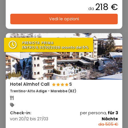
218 €
da
Vedi le opzioni
PRENOTA PRIMA
ENTRO IL 31/10/2026 sconto del 5%
Hotel Almhof Call
S
Trentino-Alto Adige - Marebbe (BZ)
Check-in:
per persona,
für 3
von 20/12 bis 27/03
Nächte
da 505 €