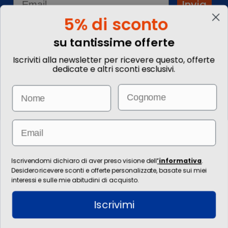
Invia
5% di sconto
su tantissime offerte
Informationen
Iscriviti alla newsletter per ricevere questo, offerte
dedicate e altri sconti esclusivi.
Kontakte
Kommentieren Sie Ihre
Email
Name
Reise
Wie buche ich?
Informazioni Legali
Blog
Email
Die Bilder sind rein illustrativ. Preise und Informationen können sich
ändern.
Für die Erbringung von Reiseleistungen ist die / die technische Leitung
Iscrivendomi dichiaro di aver preso visione dell
’
informativa
.
zuständig Ignas Tour S.p.A., Largo Cesare Battisti, 28 - 39044 Egna (BZ) -
Desidero ricevere sconti e offerte personalizzate, basate sui miei
Italia, P.IVA: 01652670215. È venditore Ignas Tour S.p.A., Largo Cesare
interessi e sulle mie abitudini di acquisto.
Battisti, 28 - 39044 Egna (BZ) - Italia, P.IVA: 01652670215. Grundkapital
120.000,00 € voll eingezahlt, Industrie-, Handels-, Handwerks- und
Iscrivimi
Landwirtschaftskammer Bozen, BZ-154275, E-Mail: ignastoursrl@mail-
certificata.org