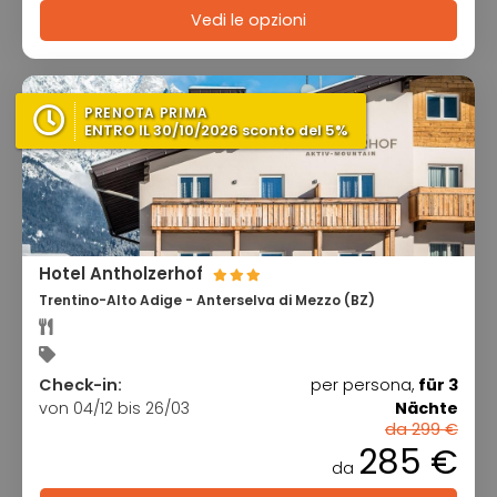
Vedi le opzioni
PRENOTA PRIMA
ENTRO IL 30/10/2026 sconto del 5%
Hotel Antholzerhof
Trentino-Alto Adige - Anterselva di Mezzo (BZ)
Check-in:
per persona,
für 3
von 04/12 bis 26/03
Nächte
da 299 €
285 €
da