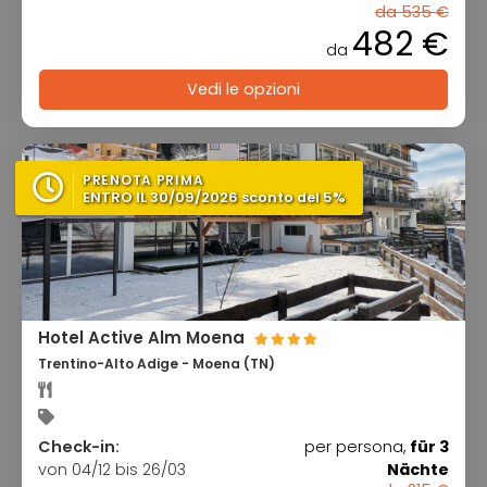
da 535 €
482 €
da
Vedi le opzioni
PRENOTA PRIMA
ENTRO IL 30/09/2026 sconto del 5%
Hotel Active Alm Moena
Trentino-Alto Adige - Moena (TN)
Check-in:
per persona,
für 3
von 04/12 bis 26/03
Nächte