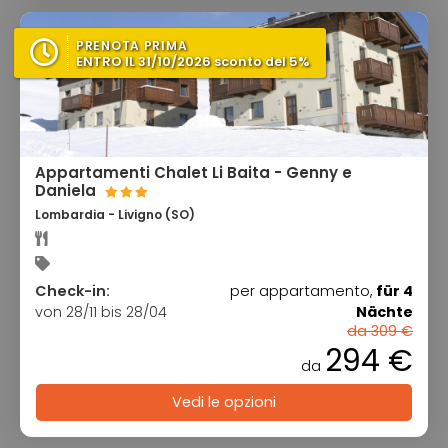
PRENOTA PRIMA
ENTRO IL 31/10/2026 sconto del 5%
Appartamenti Chalet Li Baita - Genny e
Daniela
Lombardia - Livigno (SO)
Check-in:
per appartamento,
für 4
von 28/11 bis 28/04
Nächte
da 309 €
294 €
da
Vedi le opzioni