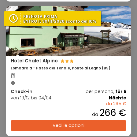
PRENOTA PRIMA
ENTRO IL 30/11/2026 sconto del 10%
Hotel Chalet Alpino
Lombardia - Passo del Tonale, Ponte di Legno (BS)
Check-in:
per persona,
für 5
von 19/12 bis 04/04
Nächte
da 295 €
266 €
da
Vedi le opzioni