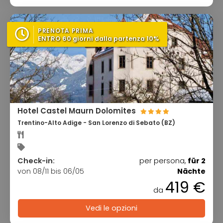
PRENOTA PRIMA
ENTRO 60 giorni dalla partenza 10%
Hotel Castel Maurn Dolomites
Trentino-Alto Adige - San Lorenzo di Sebato (BZ)
Check-in:
per persona,
für 2
von 08/11 bis 06/05
Nächte
419 €
da
Vedi le opzioni