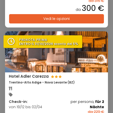
da 315 €
300 €
da
Vedi le opzioni
PRENOTA PRIMA
ENTRO IL 31/10/2026 sconto del 5%
Hotel Adler Carezza
Trentino-Alto Adige - Nova Levante (BZ)
Check-in:
per persona,
für 2
von 19/12 bis 02/04
Nächte
da 229 €