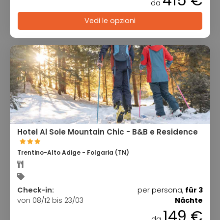
415 €
da
Vedi le opzioni
Hotel Al Sole Mountain Chic - B&B e Residence
Trentino-Alto Adige - Folgaria (TN)
Check-in:
per persona,
für 3
von 08/12 bis 23/03
Nächte
149 €
da