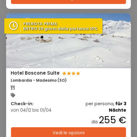
PRENOTA PRIMA
ENTRO 30 giorni dalla partenza 10%
Hotel Boscone Suite
Lombardia - Madesimo (SO)
Check-in:
per persona,
für 3
von 04/12 bis 01/04
Nächte
255 €
da
Vedi le opzioni