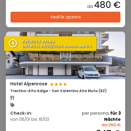
480 €
da
Vedi le opzioni
PRENOTA PRIMA
ENTRO IL 30/10/2026 sconto del 5%
Hotel Alpenrose
Trentino-Alto Adige - San Valentino Alla Muta (BZ)
Check-in:
per persona,
für 3
von 06/01 bis 16/03
Nächte
da 260 €